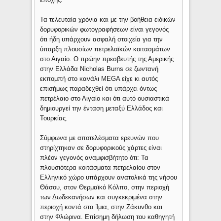
Τα τελευταία χρόνια και με την βοήθεια ειδικών
δορυφορικών φωτογραφήσεων είναι γεγονός
ότι ήδη υπάρχουν ασφαλή στοιχεία για την
ύπαρξη πλουσίων πετρελαϊκών κοιτασμάτων
στο Αιγαίο. Ο πρώην πρεσβευτής της Αμερικής
στην Ελλάδα Nicholas Burns σε ζωντανή
εκπομπή στο κανάλι MEGA είχε κι αυτός
επισήμως παραδεχθεί ότι υπάρχει όντως
πετρέλαιο στο Αιγαίο και ότι αυτό ουσιαστικά
δημιουργεί την ένταση μεταξύ Ελλάδος και
Τουρκίας.
Σύμφωνα με αποτελέσματα ερευνών που
στηρίχτηκαν σε δορυφορικούς χάρτες είναι
πλέον γεγονός αναμφισβήτητο ότι: Τα
πλουσιότερα κοιτάσματα πετρελαίου στον
Ελληνικό χώρο υπάρχουν ανατολικά της νήσου
Θάσου, στον Θερμαϊκό Κόλπο, στην περιοχή
των Δωδεκανήσων και συγκεκριμένα στην
περιοχή κοντά στα Ίμια, στην Ζάκυνθο και
στην Φλώρινα. Επίσημη δήλωση του καθηγητή