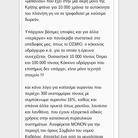
»μεθανίου» που έχει στην μια άκρη μόνο της
Κρήτης φτάνει για 10.000 χρόνια τα αυτοκίνητα
του πλανήτη γη να τα τροφοδοτεί με καύσιμα
δωρεάν.
Υπάρχουν βάσιμες υποψίες και για άλλα
«περίεργα» και πανάκριβα συστατικά στο
υπέδαφός μας, όπως το ΟΣΜΙΟ, ο κόκκινος
υδράργυρο κ.ά. για τα οποία η έρευνα
συνεχίζεται. Ουσιαστικά 10.000 τόνους Όσμιο
και 100.000 τόνους Κόκκινο υδράργυρο που
επισήμως δεν υπάρχει, είναι μόνο τεχνητό
στοιχείο !!!
και κάνει λόγο για κοίτασμα ουρανίου που
περιέχει 300 εκατομμύρια τόνους με
συμπύκνωμα ουρανίου 16%, καθώς και
σπάνια άλλα ορυκτά όπως ρουτίλιο, λουτέσιο
και λανθάνιο, που έχουν εξαιρετικά ειδικές
χρήσεις στην κατασκευή πυραυλικών
συστημάτων. Αναφέρεται ΜΟΝΟΝ για την
περιοχή του όρους Σύμβολο του νομού
Καβάλας. Αποτελεί ένα από τα μεγαλύτερα