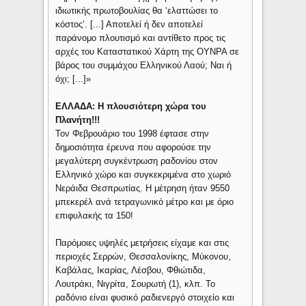
ιδιωτικής πρωτοβουλίας θα ‘ελαττώσει το
κόστος’. [...] Αποτελεί ή δεν αποτελεί
παράνομο πλουτισμό και αντίθετο προς τις
αρχές του Καταστατικού Χάρτη της ΟΥΝΡΑ σε
βάρος του συμμάχου Ελληνικού Λαού; Ναι ή
όχι; [...]»
ΕΛΛΑΔΑ: Η πλουσιότερη χώρα του
Πλανήτη!!!
Τον Φεβρουάριο του 1998 έφτασε στην
δημοσιότητα έρευνα που αφορούσε την
μεγαλύτερη συγκέντρωση ραδονίου στον
Ελληνικό χώρο και συγκεκριμένα στο χωριό
Νεράιδα Θεσπρωτίας. Η μέτρηση ήταν 9550
μπεκερέλ ανά τετραγωνικό μέτρο και με όριο
επιφυλακής τα 150!
Παρόμοιες υψηλές μετρήσεις είχαμε και στις
περιοχές Σερρών, Θεσσαλονίκης, Μύκονου,
Καβάλας, Ικαρίας, Λέσβου, Φθιώτιδα,
Λουτράκι, Νιγρίτα, Σουρωτή (1), κλπ. Το
ραδόνιο είναι φυσικό ραδιενεργό στοιχείο και