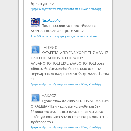
ζήτημα για την...
Αμερικανοί ρατσιστές αναρωτιούνται αν ο Ηλίας Κασιδιάρης ανήκει στη λευκή φυλή... - Λόγιος Ερμής
Νικολαος46
Πως μπορουμε να το κατεβασουμε
ΔΩΡΕΑΝ!!!! Αν ειναι Εφικτο Αυτο?
Ένα βιβλίο που πολεμήθηκε γιατί ξυπνούσε συνειδήσεις... - Λόγιος Ερμής | Η γνώση ξεκινάει με την αναζήτηση...
ΓΕΓΟΝΟΣ
ΚΑΤΑΓΕΤΑΙ ΑΠΟ ΕΝΑ ΧΩΡΙΟ ΤΗΣ ΜΑΝΗΣ.
ΟΛΗ Η ΠΕΛΟΠΟΝΗΣΟ ΠΡΩΤΟΥ
ΑΛΒΑΝΟΠΟΙΗΘΕΙ ΕΙΧΕ ΣΛΑΒΟΠΟΙΗΘΕΙ ούτε
πίθηκος θα έμενε καθαρόαιμος μετα απο την
εισβολή αυτών των μη ελληνικών φυλων εκεί κατω.
Οι...
Αμερικανοί ρατσιστές αναρωτιούνται αν ο Ηλίας Κασιδιάρης ανήκει στη λευκή φυλή... - Λόγιος Ερμής
ΜΑΚΔΟΣ
Έχουν απόλυτο δίκιο ΔΕΝ ΕΙΝΑΙ ΕΛΛΗΝΑΣ
Ο ΚΑΣΙΔΙΑΡΗΣ αν και θέλει να νιώθει και δεν
δέχομαι ενα πνευματικό τέκνο του χιτλερ να να
μιλάει για κατοχικό δανειο και αποζημιώσεις και ο
πρόεδρος του...
Αμερικανοί ρατσιστές αναρωτιούνται αν ο Ηλίας Κασιδιάρης ανήκει στη λευκή φυλή... - Λόγιος Ερμής