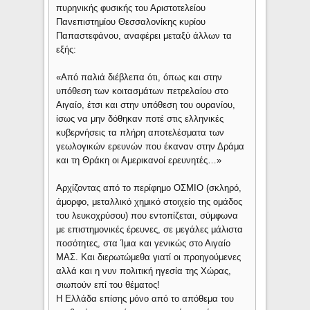
πυρηνικής φυσικής του Αριστοτελείου
Πανεπιστημίου Θεσσαλονίκης κυρίου
Παπαστεφάνου, αναφέρει μεταξύ άλλων τα
εξής:
«Από παλιά διέβλεπα ότι, όπως και στην
υπόθεση των κοιτασμάτων πετρελαίου στο
Αιγαίο, έτσι και στην υπόθεση του ουρανίου,
ίσως να μην δόθηκαν ποτέ στις ελληνικές
κυβερνήσεις τα πλήρη αποτελέσματα των
γεωλογικών ερευνών που έκαναν στην Δράμα
και τη Θράκη οι Αμερικανοί ερευνητές…»
Αρχίζοντας από το περίφημο ΟΣΜΙΟ (σκληρό,
άμορφο, μεταλλικό χημικό στοιχείο της ομάδος
του λευκοχρύσου) που εντοπίζεται, σύμφωνα
με επιστημονικές έρευνες, σε μεγάλες μάλιστα
ποσότητες, στα Ίμια και γενικώς στο Αιγαίο
ΜΑΣ. Και διερωτώμεθα γιατί οι προηγούμενες
αλλά και η νυν πολιτική ηγεσία της Χώρας,
σιωπούν επί του θέματος!
Η Ελλάδα επίσης μόνο από το απόθεμα του