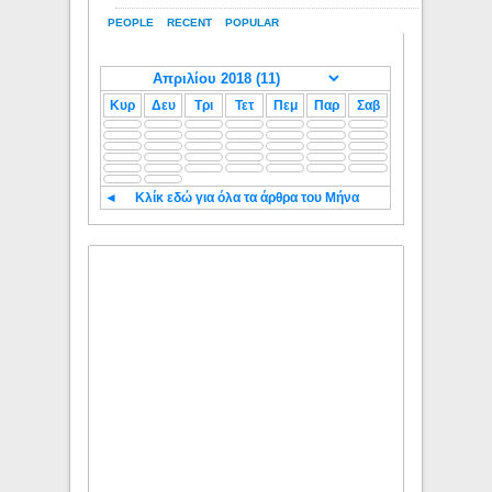
PEOPLE
RECENT
POPULAR
Κυρ
Δευ
Τρι
Τετ
Πεμ
Παρ
Σαβ
◄
Κλίκ εδώ για όλα τα άρθρα του Μήνα