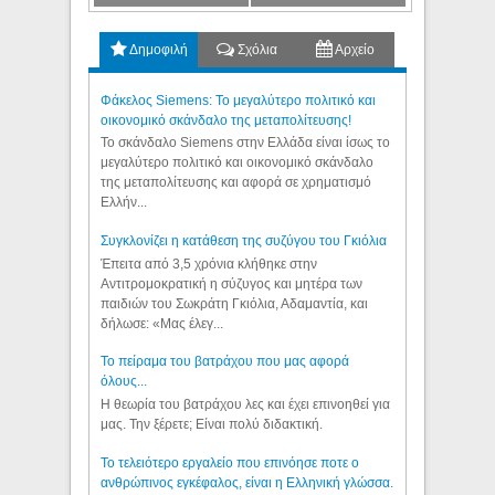
Δημοφιλή
Σχόλια
Αρχείο
Φάκελος Siemens: Το μεγαλύτερο πολιτικό και
οικονομικό σκάνδαλο της μεταπολίτευσης!
Το σκάνδαλο Siemens στην Ελλάδα είναι ίσως το
μεγαλύτερο πολιτικό και οικονομικό σκάνδαλο
της μεταπολίτευσης και αφορά σε χρηματισμό
Ελλήν...
Συγκλονίζει η κατάθεση της συζύγου του Γκιόλια
Έπειτα από 3,5 χρόνια κλήθηκε στην
Αντιτρομοκρατική η σύζυγος και μητέρα των
παιδιών του Σωκράτη Γκιόλια, Αδαμαντία, και
δήλωσε: «Μας έλεγ...
Το πείραμα του βατράχου που μας αφορά
όλους...
Η θεωρία του βατράχου λες και έχει επινοηθεί για
μας. Την ξέρετε; Είναι πολύ διδακτική.
Το τελειότερο εργαλείο που επινόησε ποτε ο
ανθρώπινος εγκέφαλος, είναι η Ελληνική γλώσσα.