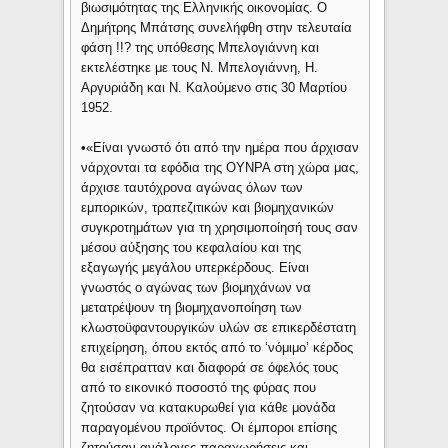
βιωσιμότητας της Ελληνικής οικονομίας. Ο
Δημήτρης Μπάτσης συνελήφθη στην τελευταία
φάση !!? της υπόθεσης Μπελογιάννη και
εκτελέστηκε με τους Ν. Μπελογιάννη, Η.
Αργυριάδη και Ν. Καλούμενο στις 30 Μαρτίου
1952.
•«Είναι γνωστό ότι από την ημέρα που άρχισαν
νάρχονται τα εφόδια της ΟΥΝΡΑ στη χώρα μας,
άρχισε ταυτόχρονα αγώνας όλων των
εμπορικών, τραπεζιτικών και βιομηχανικών
συγκροτημάτων για τη χρησιμοποίησή τους σαν
μέσου αύξησης του κεφαλαίου και της
εξαγωγής μεγάλου υπερκέρδους. Είναι
γνωστός ο αγώνας των βιομηχάνων να
μετατρέψουν τη βιομηχανοποίηση των
κλωστοϋφαντουργικών υλών σε επικερδέστατη
επιχείρηση, όπου εκτός από το ‘νόμιμο’ κέρδος
θα εισέπρατταν και διαφορά σε όφελός τους
από το εικονικό ποσοστό της φύρας που
ζητούσαν να κατακυρωθεί για κάθε μονάδα
παραγομένου προϊόντος. Οι έμποροι επίσης
ζητούσαν ανάλογες παραχωρήσεις και