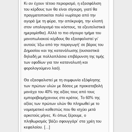
Κι αν έχουν τέτοιο περιορισμό, η εξασφάλιση
του κέρδους των θα είναι σίγουρη, γιατί θα
πραγματοποιείται πολύ νωρίτερα από την
αγορά (με τη φύρα, την απόκρυψη, την κλοπή
στον υπολογισμό του κόστους, τα εξευτελιστικά
ημερομίσθια). Αλλά το πιο σίγουρο τμήμα του
μονοπωλιακού κέρδους θα εξασφαλιστεί γι’
αυτούς ‘έξω από την παραγωγή’ σε βάρος του
Δημοσίου και της κατανάλωσης (ουσιαστικά
δηλαδή με πολλαπλάσια επιβάρυνση της τιμής
των εφοδίων για τον καταναλωτή και
φορολογούμενο λαό).
Θα εξασφαλιστεί με τη συμφωνία εξόφλησης
των πρώτων υλών με δόσεις με προκαταβολή
μονάχα του 40% της αξίας τους από τους
εμποροβιομήχανους στο κράτος. Το 60% της
αξίας των πρώτων υλών θα πληρωθεί με το
νομισματικό καθεστώς που θα ισχύει μετά
αρκετούς μήνες. Κι όπως ξέρουμε, ο
πληθωρισμός ‘βάζει σφουγγάρι’ στα χρέη του
κεφαλαίου. [...]