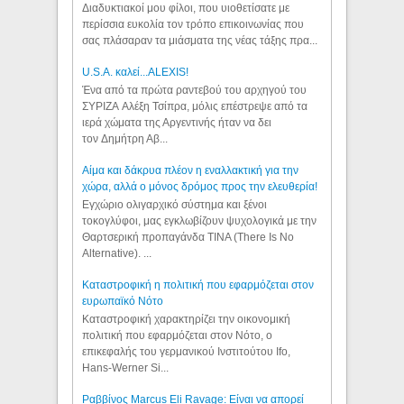
Διαδυκτιακοί μου φίλοι, που υιοθετίσατε με
περίσσια ευκολία τον τρόπο επικοινωνίας που
σας πλάσαραν τα μιάσματα της νέας τάξης πρα...
U.S.A. καλεί...ALEXIS!
Ένα από τα πρώτα ραντεβού του αρχηγού του
ΣΥΡΙΖΑ Αλέξη Τσίπρα, μόλις επέστρεψε από τα
ιερά χώματα της Αργεντινής ήταν να δει
τον Δημήτρη Αβ...
Αίμα και δάκρυα πλέον η εναλλακτική για την
χώρα, αλλά ο μόνος δρόμος προς την ελευθερία!
Εγχώριο ολιγαρχικό σύστημα και ξένοι
τοκογλύφοι, μας εγκλωβίζουν ψυχολογικά με την
Θαρτσερική προπαγάνδα TINA (There Is No
Alternative). ...
Καταστροφική η πολιτική που εφαρμόζεται στον
ευρωπαϊκό Νότο
Καταστροφική χαρακτηρίζει την οικονομική
πολιτική που εφαρμόζεται στον Νότο, ο
επικεφαλής του γερμανικού Ινστιτούτου Ifo,
Hans-Werner Si...
Ραββίνος Marcus Eli Ravage: Είναι να απορεί