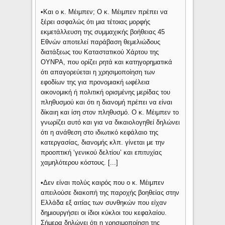
•Και ο κ. Μέιμπεν; Ο κ. Μέιμπεν πρέπει να
ξέρει ασφαλώς ότι μια τέτοιας μορφής
εκμετάλλευση της συμμαχικής βοήθειας 45
Εθνών αποτελεί παράβαση θεμελιώδους
διατάξεως του Καταστατικού Χάρτου της
ΟΥΝΡΑ, που ορίζει ρητά και κατηγορηματικά
ότι απαγορεύεται η χρησιμοποίηση των
εφοδίων της για προνομιακή ωφέλεια
οικονομική ή πολιτική ορισμένης μερίδας του
πληθυσμού και ότι η διανομή πρέπει να είναι
δίκαιη και ίση στον πληθυσμό. Ο κ. Μέιμπεν το
γνωρίζει αυτό και για να δικαιολογηθεί δηλώνει
ότι η ανάθεση στο ιδιωτικό κεφάλαιο της
κατεργασίας, διανομής κλπ. γίνεται με την
προοπτική ‘γενικού δελτίου’ και επιτυχίας
χαμηλότερου κόστους. [...]
•Δεν είναι πολύς καιρός που ο κ. Μέιμπεν
απειλούσε διακοπή της παροχής βοηθείας στην
Ελλάδα εξ αιτίας των συνθηκών που είχαν
δημιουργήσει οι ίδιοι κύκλοι του κεφαλαίου.
Σήμερα δηλώνει ότι η χρησιμοποίηση της