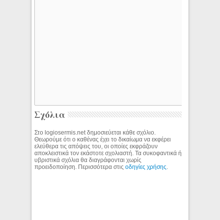
Σχόλια
Στο logiosermis.net δημοσιεύεται κάθε σχόλιο.
Θεωρούμε ότι ο καθένας έχει το δικαίωμα να εκφέρει
ελεύθερα τις απόψεις του, οι οποίες εκφράζουν
αποκλειστικά τον εκάστοτε σχολιαστή. Τα συκοφαντικά ή
υβριστικά σχόλια θα διαγράφονται χωρίς
προειδοποίηση. Περισσότερα στις
οδηγίες χρήσης
.