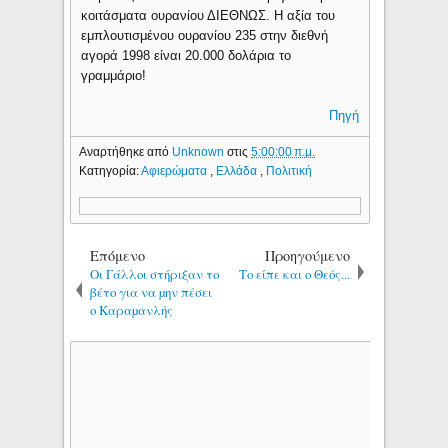
κοιτάσματα ουρανίου ΔΙΕΘΝΩΣ. Η αξία του
εμπλουτισμένου ουρανίου 235 στην διεθνή
αγορά 1998 είναι 20.000 δολάρια το
γραμμάριο!
Πηγή
Αναρτήθηκε από
Unknown
στις
5:00:00 π.μ.
Κατηγορία:
Αφιερώματα
,
Ελλάδα
,
Πολιτική
Επόμενο
Προηγούμενο
Οι Γάλλοι στήριξαν το
Το είπε και ο Θεός...
βέτο για να µην πέσει
ο Καραµανλής