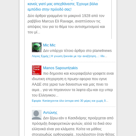
κανείς γιατί μας απεχθάνεστε; Έχουμε βάλει
εμπόδιο στην πρόοδό σας!
Δύο άρθρα γραμμένα το μακρινό 1928 από τον
ραββίνο Marcus Eli Ravage, αναπτύσουν τις
απόψεις του για το θέμα του αντισημιτισμού και
του μί...
Mic Mic
Δεν υπάρχει τέτοιο άρθρο στο planetnews
Λόγιος Ερμής | Η γνώση ξεκινάει με την αναζήτηση...: Ιδού οι 18 που χρωστούν 11 δις ευρώ!
Manos Sapountzakis
πιο δημοσιο και κουραφεξαλα γραφετε ειναι
ιδιωτικη επιχειρηση η πρωην εφορια που εγινε
ΑΑΔΕ στα χερια των δανειστων και μας πινει το
αιμα... για να πηγαινουν τα λεφτα εξω και οχι υπερ
του Ελληνικου...
Εφορία: Κατάσχονται όλα ύστερα από 30 μέρες και χωρίς δικαστικές αποφάσεις - Λόγιος Ερμής
Αντώνης
Δεν ξέρω εάν ο Κασιδιάρης προέρχεται από
πρόσμιξη διαφορετικών φυλών, αλλά τα δικά σου
ελληνικά είναι για κλάματα. Κοίτα να μάθεις
στοιχειωδώς ορθογραφία...τουλάχιστον όταν θέτεις