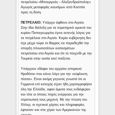
πετρελαίου «Μπουργκάς – Αλεξανδρούπολης»
Αγωγός μεταφοράς καυσίμων από Κασπία
προς τη δύση.
ΠΕΤΡΕΛΑΙΟ:
Υπάρχει άφθονο στο Αιγαίο.
Στην ίδια διάλεξη για τα στρατηγικά ορυκτά του
κυρίου Παπαγεωργίου έγινε εκτενής λόγος για
τα πετρέλαια στο Αιγαίο. Καμία κυβέρνηση δεν
είχε μέχρι τώρα το θάρρος να παραδεχθεί την
ύπαρξη πλουσιοτάτων κοιτασμάτων
πετρελαίου στο Αιγαίο και ότι το παιχνίδι με την
Τουρκία στην ουσία εκεί παίζεται.
Υπάρχουν εδάφια του αρχαίου ιστορικού
Ηροδότου που κάνει λόγο για την «εύφλεκτη
πίσσα». Είναι ακόμη γεγονός γνωστό ότι οι
Γερμανοί επί κατοχής είχαν ήδη χαρτογραφήσει
όλη την Ελλάδα, αφού άμεσα τους ενδιέφεραν
και τότε οι όποιες πηγές ενέργειας για την
στρατιωτική τους μηχανή. Με την πτώση του
Χίτλερ, οι σχετικοί χάρτες και πληροφορίες
έφτασαν και στα χέρια των Αμερικανών της
εποχής.