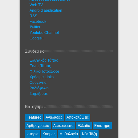
Web TV
Android application
RSS
Facebook
Twitter
Youtube Channel
Google+
Συνδέσεις
Ελληνικός Τύπος
Ξένος Τύπος
Φιλικοί Ιστοχώροι
Χρήσιμα Links
Ομογένεια
Ραδιόφωνο
Στηρίζουμε
Κατηγορίες
Featured
Αναλύσεις
Αποκαλύψεις
Αρθρογραφία
Αφιερώματα
Ελλάδα
Επιστήμη
Ιστορία
Κόσμος
Μυθολογία
Νέα Τάξη