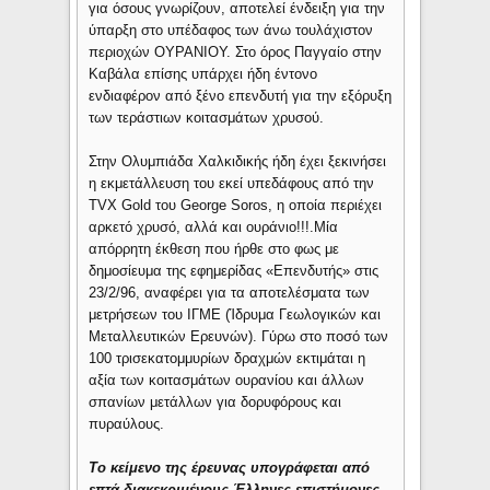
για όσους γνωρίζουν, αποτελεί ένδειξη για την
ύπαρξη στο υπέδαφος των άνω τουλάχιστον
περιοχών ΟΥΡΑΝΙΟΥ. Στο όρος Παγγαίο στην
Καβάλα επίσης υπάρχει ήδη έντονο
ενδιαφέρον από ξένο επενδυτή για την εξόρυξη
των τεράστιων κοιτασμάτων χρυσού.
Στην Ολυμπιάδα Χαλκιδικής ήδη έχει ξεκινήσει
η εκμετάλλευση του εκεί υπεδάφους από την
TVX Gold του George Soros, η οποία περιέχει
αρκετό χρυσό, αλλά και ουράνιο!!!.Μία
απόρρητη έκθεση που ήρθε στο φως με
δημοσίευμα της εφημερίδας «Επενδυτής» στις
23/2/96, αναφέρει για τα αποτελέσματα των
μετρήσεων του ΙΓΜΕ (Ίδρυμα Γεωλογικών και
Μεταλλευτικών Ερευνών). Γύρω στο ποσό των
100 τρισεκατομμυρίων δραχμών εκτιμάται η
αξία των κοιτασμάτων ουρανίου και άλλων
σπανίων μετάλλων για δορυφόρους και
πυραύλους.
Το κείμενο της έρευνας υπογράφεται από
επτά διακεκριμένους Έλληνες επιστήμονες