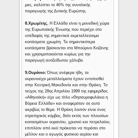
μας, καλύπτει το 46% της συνολικής
παραγωγής της Δυτικής Ευρώπης.
8.Χρωμίτης.
Η Ελλάδα είναι η μοναδική χώρα
της Ευρωπαϊκής Ένωσης που περιέχει στο
υπέδαφός της σημαντικά εκμεταλλεύσιμα
κοιτάσματα χρωμίτη. Τα σημαντικότερα
κοιτάσματα βρίσκονται στο Μπούρινο Κοζάνης
και χρησιμοποιούνται κυρίως για την
παραγωγή ανοξείδωτου χάλυβα.
9.Ουράνιο:
Όπως ανέφερα ήδη, τα
ουρανιούχα μεταλλεύματα έχουν εντοπισθεί
στην Κεντρική Μακεδονία και στην Θράκη. Το
τεύχος της 28ης Απριλίου 1999 της εφημερίδας
«Αθηναϊκή» είχε ως τίτλο «Θησαυροφυλάκιο η
Βόρεια Ελλάδα» και αναφερόταν σε αυτό
ακριβώς το θέμα. Η Θράκη λοιπόν είναι ένας
στρατηγικός κόμβος, διότι εκτός των πλουσίων
κοιτασμάτων ουρανίου, χρυσού και πετρελαίου,
επιπλέον από εκεί πρόκειται να περάσει στο
μέλλον και ο αγωγός φυσικού αερίου και