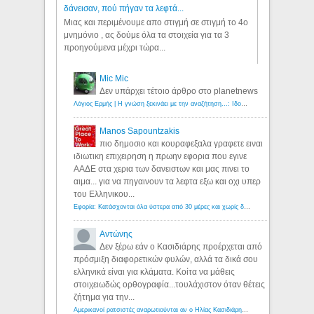
δάνεισαν, πού πήγαν τα λεφτά...
Μιας και περιμένουμε απο στιγμή σε στιγμή το 4ο
μνημόνιο , ας δούμε όλα τα στοιχεία για τα 3
προηγούμενα μέχρι τώρα...
Mic Mic
Δεν υπάρχει τέτοιο άρθρο στο planetnews
Λόγιος Ερμής | Η γνώση ξεκινάει με την αναζήτηση...: Ιδού οι 18 που χρωστούν 11 δις ευρώ!
Manos Sapountzakis
πιο δημοσιο και κουραφεξαλα γραφετε ειναι
ιδιωτικη επιχειρηση η πρωην εφορια που εγινε
ΑΑΔΕ στα χερια των δανειστων και μας πινει το
αιμα... για να πηγαινουν τα λεφτα εξω και οχι υπερ
του Ελληνικου...
Εφορία: Κατάσχονται όλα ύστερα από 30 μέρες και χωρίς δικαστικές αποφάσεις - Λόγιος Ερμής
Αντώνης
Δεν ξέρω εάν ο Κασιδιάρης προέρχεται από
πρόσμιξη διαφορετικών φυλών, αλλά τα δικά σου
ελληνικά είναι για κλάματα. Κοίτα να μάθεις
στοιχειωδώς ορθογραφία...τουλάχιστον όταν θέτεις
ζήτημα για την...
Αμερικανοί ρατσιστές αναρωτιούνται αν ο Ηλίας Κασιδιάρης ανήκει στη λευκή φυλή... - Λόγιος Ερμής