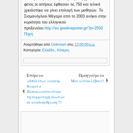
φέτος οι αιτήσεις έφθασαν τις 750 και τελικά
χρειάστηκε να γίνει επιλογή των μαθητών. Το
Σισμανόγλειο Μέγαρο από το 2003 ανήκει στην
κυριότητα του ελληνικού
προξενείου.
http://eu.greekreporter.gr/?p=2550
Πηγή
Αναρτήθηκε από
Unknown
στις
12:00:00 μ.μ.
Κατηγορία:
Ελλάδα
,
Κόσμος
Επόμενο
Προηγούμενο
«Απολύτως λογική»
Μας κατακλέβουν!
θεωρεί ο
Παπακωνσταντίνου
τη συμμετοχή ιδιωτών
σε αναδιάρθρωση !!!