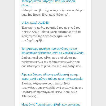
Το πείραμα του βατράχου που μας αφορά
όλους...
Η θεωρία του βατράχου λες και έχει επινοηθεί για
μας. Την ξέρετε; Είναι πολύ διδακτική.
U.S.A. καλεί...ALEXIS!
Ένα από τα πρώτα ραντεβού του αρχηγού του
ΣΥΡΙΖΑ Αλέξη Τσίπρα, μόλις επέστρεψε από τα
ιερά χώματα της Αργεντινής ήταν να δει
τον Δημήτρη Αβ...
Το τελειότερο εργαλείο που επινόησε ποτε ο
ανθρώπινος εγκέφαλος, είναι η Ελληνική γλώσσα.
Διαδυκτιακοί μου φίλοι, που υιοθετίσατε με
περίσσια ευκολία τον τρόπο επικοινωνίας που
σας πλάσαραν τα μιάσματα της νέας τάξης πρα...
Αίμα και δάκρυα πλέον η εναλλακτική για την
χώρα, αλλά ο μόνος δρόμος προς την ελευθερία!
Εγχώριο ολιγαρχικό σύστημα και ξένοι
τοκογλύφοι, μας εγκλωβίζουν ψυχολογικά με την
Θαρτσερική προπαγάνδα TINA (There Is No
Alternative). ...
Μνημόνια: Ποια μέτρα επιβλήθηκαν, ποιοι μας