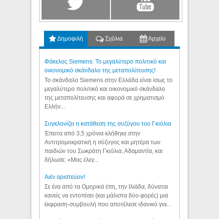
Δημοφιλή
Σχόλια
Αρχείο
Φάκελος Siemens: Το μεγαλύτερο πολιτικό και
οικονομικό σκάνδαλο της μεταπολίτευσης!
Το σκάνδαλο Siemens στην Ελλάδα είναι ίσως το
μεγαλύτερο πολιτικό και οικονομικό σκάνδαλο
της μεταπολίτευσης και αφορά σε χρηματισμό
Ελλήν...
Συγκλονίζει η κατάθεση της συζύγου του Γκιόλια
Έπειτα από 3,5 χρόνια κλήθηκε στην
Αντιτρομοκρατική η σύζυγος και μητέρα των
παιδιών του Σωκράτη Γκιόλια, Αδαμαντία, και
δήλωσε: «Μας έλεγ...
Aιέν αριστεύειν!
Σε ένα από τα Ομηρικά έπη, την Ιλιάδα, δύναται
κανείς να εντοπίσει (και μάλιστα δύο φορές) μια
έκφραση-συμβουλή που αποτέλεσε ιδανικό για...