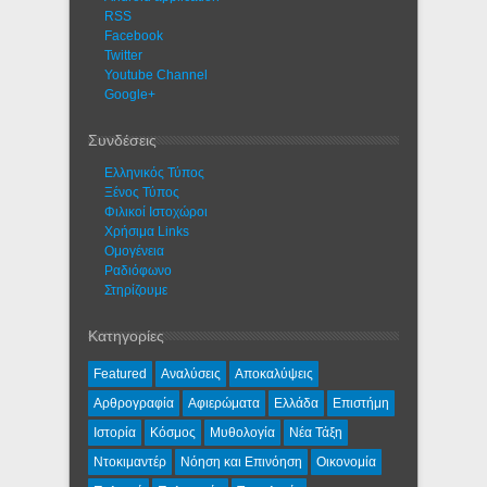
RSS
Facebook
Twitter
Youtube Channel
Google+
Συνδέσεις
Ελληνικός Τύπος
Ξένος Τύπος
Φιλικοί Ιστοχώροι
Χρήσιμα Links
Ομογένεια
Ραδιόφωνο
Στηρίζουμε
Κατηγορίες
Featured
Αναλύσεις
Αποκαλύψεις
Αρθρογραφία
Αφιερώματα
Ελλάδα
Επιστήμη
Ιστορία
Κόσμος
Μυθολογία
Νέα Τάξη
Ντοκιμαντέρ
Νόηση και Επινόηση
Οικονομία