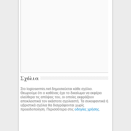
Σχόλια
Στο logiosermis.net δημοσιεύεται κάθε σχόλιο.
Θεωρούμε ότι ο καθένας έχει το δικαίωμα να εκφέρει
ελεύθερα τις απόψεις του, οι οποίες εκφράζουν
αποκλειστικά τον εκάστοτε σχολιαστή. Τα συκοφαντικά ή
υβριστικά σχόλια θα διαγράφονται χωρίς
προειδοποίηση. Περισσότερα στις
οδηγίες χρήσης
.