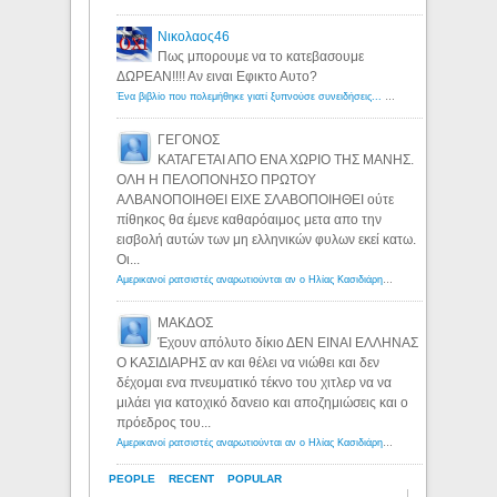
Νικολαος46
Πως μπορουμε να το κατεβασουμε
ΔΩΡΕΑΝ!!!! Αν ειναι Εφικτο Αυτο?
Ένα βιβλίο που πολεμήθηκε γιατί ξυπνούσε συνειδήσεις... - Λόγιος Ερμής | Η γνώση ξεκινάει με την αναζήτηση...
ΓΕΓΟΝΟΣ
ΚΑΤΑΓΕΤΑΙ ΑΠΟ ΕΝΑ ΧΩΡΙΟ ΤΗΣ ΜΑΝΗΣ.
ΟΛΗ Η ΠΕΛΟΠΟΝΗΣΟ ΠΡΩΤΟΥ
ΑΛΒΑΝΟΠΟΙΗΘΕΙ ΕΙΧΕ ΣΛΑΒΟΠΟΙΗΘΕΙ ούτε
πίθηκος θα έμενε καθαρόαιμος μετα απο την
εισβολή αυτών των μη ελληνικών φυλων εκεί κατω.
Οι...
Αμερικανοί ρατσιστές αναρωτιούνται αν ο Ηλίας Κασιδιάρης ανήκει στη λευκή φυλή... - Λόγιος Ερμής
ΜΑΚΔΟΣ
Έχουν απόλυτο δίκιο ΔΕΝ ΕΙΝΑΙ ΕΛΛΗΝΑΣ
Ο ΚΑΣΙΔΙΑΡΗΣ αν και θέλει να νιώθει και δεν
δέχομαι ενα πνευματικό τέκνο του χιτλερ να να
μιλάει για κατοχικό δανειο και αποζημιώσεις και ο
πρόεδρος του...
Αμερικανοί ρατσιστές αναρωτιούνται αν ο Ηλίας Κασιδιάρης ανήκει στη λευκή φυλή... - Λόγιος Ερμής
PEOPLE
RECENT
POPULAR