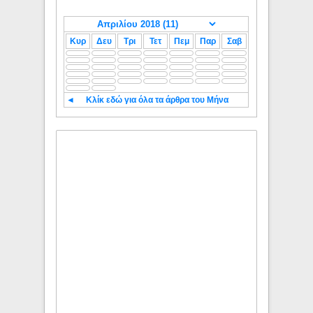
Κυρ
Δευ
Τρι
Τετ
Πεμ
Παρ
Σαβ
◄
Κλίκ εδώ για όλα τα άρθρα του Μήνα