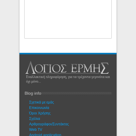
Εναλλακτική πληροφόρηση, για τα τρέχοντα γεγονότα και
όχι μόνο...
Blog info
Σχετικά με εμάς
Eπικοινωνία
Όροι Χρήσης
Σχόλια
Αρθρογράφοι/Συντάκτες
Web TV
Android application