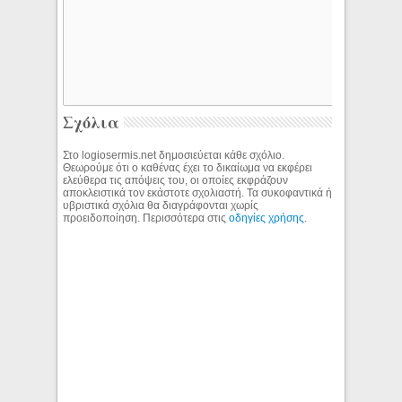
Σχόλια
Στο logiosermis.net δημοσιεύεται κάθε σχόλιο.
Θεωρούμε ότι ο καθένας έχει το δικαίωμα να εκφέρει
ελεύθερα τις απόψεις του, οι οποίες εκφράζουν
αποκλειστικά τον εκάστοτε σχολιαστή. Τα συκοφαντικά ή
υβριστικά σχόλια θα διαγράφονται χωρίς
προειδοποίηση. Περισσότερα στις
οδηγίες χρήσης
.