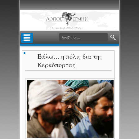
Εάλω… η πόλις δια της
Κερκόπορτας