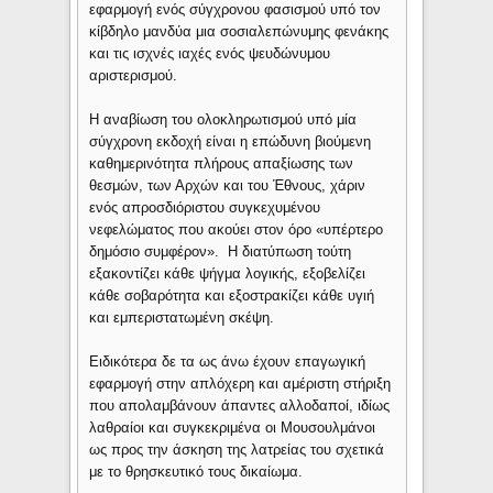
εφαρμογή ενός σύγχρονου φασισμού υπό τον
κίβδηλο μανδύα μια σοσιαλεπώνυμης φενάκης
και τις ισχνές ιαχές ενός ψευδώνυμου
αριστερισμού.
Η αναβίωση του ολοκληρωτισμού υπό μία
σύγχρονη εκδοχή είναι η επώδυνη βιούμενη
καθημερινότητα πλήρους απαξίωσης των
θεσμών, των Αρχών και του Έθνους, χάριν
ενός απροσδιόριστου συγκεχυμένου
νεφελώματος που ακούει στον όρο «υπέρτερο
δημόσιο συμφέρον». Η διατύπωση τούτη
εξακοντίζει κάθε ψήγμα λογικής, εξοβελίζει
κάθε σοβαρότητα και εξοστρακίζει κάθε υγιή
και εμπεριστατωμένη σκέψη.
Ειδικότερα δε τα ως άνω έχουν επαγωγική
εφαρμογή στην απλόχερη και αμέριστη στήριξη
που απολαμβάνουν άπαντες αλλοδαποί, ιδίως
λαθραίοι και συγκεκριμένα οι Μουσουλμάνοι
ως προς την άσκηση της λατρείας του σχετικά
με το θρησκευτικό τους δικαίωμα.