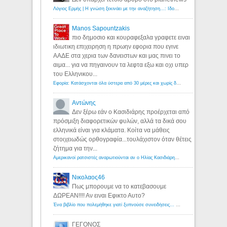
Λόγιος Ερμής | Η γνώση ξεκινάει με την αναζήτηση...: Ιδού οι 18 που χρωστούν 11 δις ευρώ!
Manos Sapountzakis
πιο δημοσιο και κουραφεξαλα γραφετε ειναι
ιδιωτικη επιχειρηση η πρωην εφορια που εγινε
ΑΑΔΕ στα χερια των δανειστων και μας πινει το
αιμα... για να πηγαινουν τα λεφτα εξω και οχι υπερ
του Ελληνικου...
Εφορία: Κατάσχονται όλα ύστερα από 30 μέρες και χωρίς δικαστικές αποφάσεις - Λόγιος Ερμής
Αντώνης
Δεν ξέρω εάν ο Κασιδιάρης προέρχεται από
πρόσμιξη διαφορετικών φυλών, αλλά τα δικά σου
ελληνικά είναι για κλάματα. Κοίτα να μάθεις
στοιχειωδώς ορθογραφία...τουλάχιστον όταν θέτεις
ζήτημα για την...
Αμερικανοί ρατσιστές αναρωτιούνται αν ο Ηλίας Κασιδιάρης ανήκει στη λευκή φυλή... - Λόγιος Ερμής
Νικολαος46
Πως μπορουμε να το κατεβασουμε
ΔΩΡΕΑΝ!!!! Αν ειναι Εφικτο Αυτο?
Ένα βιβλίο που πολεμήθηκε γιατί ξυπνούσε συνειδήσεις... - Λόγιος Ερμής | Η γνώση ξεκινάει με την αναζήτηση...
ΓΕΓΟΝΟΣ