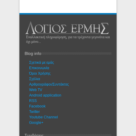
Εναλλακτική πληροφόρηση, για τα τρέχοντα γεγονότα και
όχι μόνο...
Blog info
Σχετικά με εμάς
Eπικοινωνία
Όροι Χρήσης
Σχόλια
Αρθρογράφοι/Συντάκτες
Web TV
Android application
RSS
Facebook
Twitter
Youtube Channel
Google+
Συνδέσεις