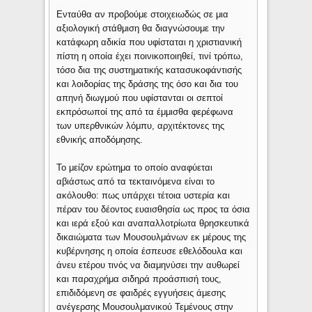
Ενταύθα αν προβούμε στοιχειωδώς σε μια
αξιολογική στάθμιση θα διαγνώσουμε την
κατάφωρη αδικία που υφίσταται η χριστιανική
πίστη η οποία έχει ποινικοποιηθεί, τινί τρόπω,
τόσο δια της συστηματικής κατασυκοφάντισής
και λοιδορίας της δράσης της όσο και δια του
απηνή διωγμού που υφίστανται οι σεπτοί
εκπρόσωποί της από τα έμμισθα φερέφωνα
των υπερθνικών λόμπυ, αρχιτέκτονες της
εθνικής αποδόμησης.
Το μείζον ερώτημα το οποίο αναφύεται
αβιάστως από τα τεκταινόμενα είναι το
ακόλουθο: πως υπάρχει τέτοια υστερία και
πέραν του δέοντος ευαισθησία ως προς τα όσια
και ιερά εξού και αναπαλλοτρίωτα θρησκευτικά
δικαιώματα των Μουσουλμάνων εκ μέρους της
κυβέρνησης η οποία έσπευσε εθελόδουλα και
άνευ ετέρου τινός να διαμηνύσει την αυθωρεί
και παραχρήμα σιδηρά προάσπισή τους,
επιδιδόμενη σε φαιδρές εγγυήσεις άμεσης
ανέγερσης Μουσουλμανικού Τεμένους στην