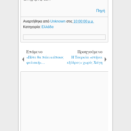
Πηγή
Αναρτήθηκε από
Unknown
στις
10:00:00 μ.μ.
Κατηγορία:
Ελλάδα
Επόμενο
Προηγούμενο
«Πότε θα πάει κάποιος
Η Τουρκία «στήνει
φυλακή»…
εξέδρες» χωρίς Χάγη