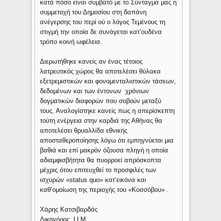
κατά πόσο είναι συμβατό με το Σύνταγμά μας η
συμμετοχή του Δημοσίου στη δαπάνη
ανέγερσης του περί ού ο λόγος Τεμένους τη
στιγμή την οποία δε συνάγεται κατ’ουδένα
τρόπο κοινή ωφέλεια.
Διερωτήθηκε κανείς αν ένας τέτοιος
λατρευτικός χώρος θα αποτελέσει θύλακα
εξετρεμιστικών και φονομενταλιστικών τάσεων,
δεδομένων και των έντονων χρόνιων
δογματικών διαφορών που σοβούν μεταξύ
τους. Αναλογίστηκε κανείς πως η απερίσκεπτη
τούτη ενέργεια στην καρδιά της Αθήνας θα
αποτελέσει θρυαλλίδα εθνικής
αποσταθεροποίησης λόγω ότι εμπηγνύεται μια
βαθιά και επί μακρόν όζουσα πληγή η οποία
αδιαμφισβήτητα θα πυορροεί απρόσκοπτα
μέχρις ότου επιτευχθεί το προσφιλές των
ισχυρών «status quo» κατ’εικόνα και
καθ’ομοίωση της περιοχής του «Κοσσόβου» .
Χάρης Κατσιβαρδάς
Δικηγόρος, LLM