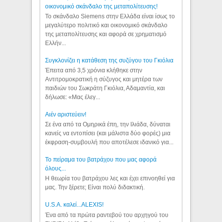
οικονομικό σκάνδαλο της μεταπολίτευσης!
Το σκάνδαλο Siemens στην Ελλάδα είναι ίσως το
μεγαλύτερο πολιτικό και οικονομικό σκάνδαλο
της μεταπολίτευσης και αφορά σε χρηματισμό
Ελλήν...
Συγκλονίζει η κατάθεση της συζύγου του Γκιόλια
Έπειτα από 3,5 χρόνια κλήθηκε στην
Αντιτρομοκρατική η σύζυγος και μητέρα των
παιδιών του Σωκράτη Γκιόλια, Αδαμαντία, και
δήλωσε: «Μας έλεγ...
Aιέν αριστεύειν!
Σε ένα από τα Ομηρικά έπη, την Ιλιάδα, δύναται
κανείς να εντοπίσει (και μάλιστα δύο φορές) μια
έκφραση-συμβουλή που αποτέλεσε ιδανικό για...
Το πείραμα του βατράχου που μας αφορά
όλους...
Η θεωρία του βατράχου λες και έχει επινοηθεί για
μας. Την ξέρετε; Είναι πολύ διδακτική.
U.S.A. καλεί...ALEXIS!
Ένα από τα πρώτα ραντεβού του αρχηγού του