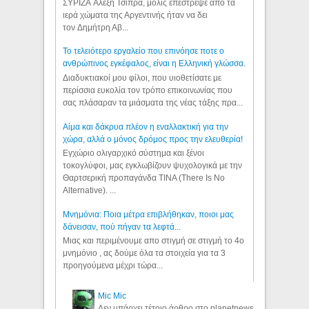
ΣΥΡΙΖΑ Αλέξη Τσίπρα, μόλις επέστρεψε από τα
ιερά χώματα της Αργεντινής ήταν να δει
τον Δημήτρη Αβ...
Το τελειότερο εργαλείο που επινόησε ποτε ο
ανθρώπινος εγκέφαλος, είναι η Ελληνική γλώσσα.
Διαδυκτιακοί μου φίλοι, που υιοθετίσατε με
περίσσια ευκολία τον τρόπο επικοινωνίας που
σας πλάσαραν τα μιάσματα της νέας τάξης πρα...
Αίμα και δάκρυα πλέον η εναλλακτική για την
χώρα, αλλά ο μόνος δρόμος προς την ελευθερία!
Εγχώριο ολιγαρχικό σύστημα και ξένοι
τοκογλύφοι, μας εγκλωβίζουν ψυχολογικά με την
Θαρτσερική προπαγάνδα TINA (There Is No
Alternative). ...
Μνημόνια: Ποια μέτρα επιβλήθηκαν, ποιοι μας
δάνεισαν, πού πήγαν τα λεφτά...
Μιας και περιμένουμε απο στιγμή σε στιγμή το 4ο
μνημόνιο , ας δούμε όλα τα στοιχεία για τα 3
προηγούμενα μέχρι τώρα...
Mic Mic
Δεν υπάρχει τέτοιο άρθρο στο planetnews