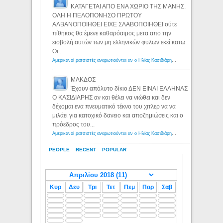
ΚΑΤΑΓΕΤΑΙ ΑΠΟ ΕΝΑ ΧΩΡΙΟ ΤΗΣ ΜΑΝΗΣ.
ΟΛΗ Η ΠΕΛΟΠΟΝΗΣΟ ΠΡΩΤΟΥ
ΑΛΒΑΝΟΠΟΙΗΘΕΙ ΕΙΧΕ ΣΛΑΒΟΠΟΙΗΘΕΙ ούτε
πίθηκος θα έμενε καθαρόαιμος μετα απο την
εισβολή αυτών των μη ελληνικών φυλων εκεί κατω.
Οι...
Αμερικανοί ρατσιστές αναρωτιούνται αν ο Ηλίας Κασιδιάρης ανήκει στη λευκή φυλή... - Λόγιος Ερμής
ΜΑΚΔΟΣ
Έχουν απόλυτο δίκιο ΔΕΝ ΕΙΝΑΙ ΕΛΛΗΝΑΣ
Ο ΚΑΣΙΔΙΑΡΗΣ αν και θέλει να νιώθει και δεν
δέχομαι ενα πνευματικό τέκνο του χιτλερ να να
μιλάει για κατοχικό δανειο και αποζημιώσεις και ο
πρόεδρος του...
Αμερικανοί ρατσιστές αναρωτιούνται αν ο Ηλίας Κασιδιάρης ανήκει στη λευκή φυλή... - Λόγιος Ερμής
PEOPLE
RECENT
POPULAR
Κυρ
Δευ
Τρι
Τετ
Πεμ
Παρ
Σαβ