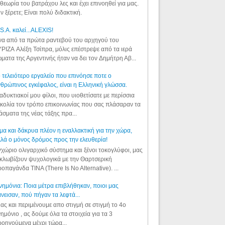
θεωρία του βατράχου λες και έχει επινοηθεί για μας.
ν ξέρετε; Είναι πολύ διδακτική.
S.A. καλεί...ALEXIS!
α από τα πρώτα ραντεβού του αρχηγού του
ΡΙΖΑ Αλέξη Τσίπρα, μόλις επέστρεψε από τα ιερά
ματα της Αργεντινής ήταν να δει τον Δημήτρη Αβ...
 τελειότερο εργαλείο που επινόησε ποτε ο
θρώπινος εγκέφαλος, είναι η Ελληνική γλώσσα.
αδυκτιακοί μου φίλοι, που υιοθετίσατε με περίσσια
κολία τον τρόπο επικοινωνίας που σας πλάσαραν τα
άσματα της νέας τάξης πρα...
μα και δάκρυα πλέον η εναλλακτική για την χώρα,
λά ο μόνος δρόμος προς την ελευθερία!
χώριο ολιγαρχικό σύστημα και ξένοι τοκογλύφοι, μας
κλωβίζουν ψυχολογικά με την Θαρτσερική
οπαγάνδα TINA (There Is No Alternative). ...
ημόνια: Ποια μέτρα επιβλήθηκαν, ποιοι μας
νεισαν, πού πήγαν τα λεφτά...
ας και περιμένουμε απο στιγμή σε στιγμή το 4ο
ημόνιο , ας δούμε όλα τα στοιχεία για τα 3
οηγούμενα μέχρι τώρα...