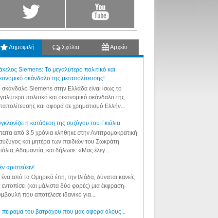
Δημοφιλή
Σχόλια
Αρχείο
κελος Siemens: Το μεγαλύτερο πολιτικό και
κονομικό σκάνδαλο της μεταπολίτευσης!
 σκάνδαλο Siemens στην Ελλάδα είναι ίσως το
γαλύτερο πολιτικό και οικονομικό σκάνδαλο της
ταπολίτευσης και αφορά σε χρηματισμό Ελλήν...
γκλονίζει η κατάθεση της συζύγου του Γκιόλια
ειτα από 3,5 χρόνια κλήθηκε στην Αντιτρομοκρατική
σύζυγος και μητέρα των παιδιών του Σωκράτη
ιόλια, Αδαμαντία, και δήλωσε: «Μας έλεγ...
έν αριστεύειν!
 ένα από τα Ομηρικά έπη, την Ιλιάδα, δύναται κανείς
 εντοπίσει (και μάλιστα δύο φορές) μια έκφραση-
μβουλή που αποτέλεσε ιδανικό για...
 πείραμα του βατράχου που μας αφορά όλους...