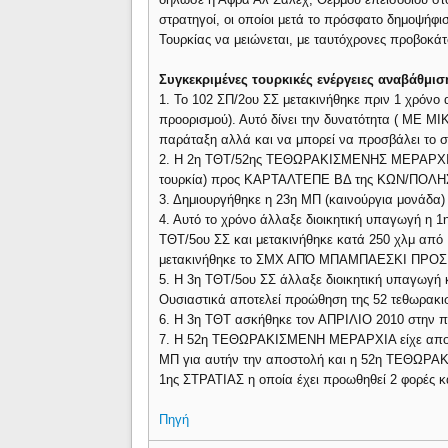
στρατηγοί, οι οποίοι μετά το πρόσφατο δημοψήφι
Τουρκίας να μειώνεται, με ταυτόχρονες προβοκάτ
Συγκεκριμένες τουρκικές ενέργειες αναβάθμισ
1. Το 102 ΣΠ/2ου ΣΣ μετακινήθηκε πριν 1 χρ
προορισμού). Αυτό δίνει την δυνατότητα ( ΜΕ Μ
παράταξη αλλά και να μπορεί να προσβάλει το σ
2. Η 2η ΤΘΤ/52ης ΤΕΘΩΡΑΚΙΣΜΕΝΗΣ ΜΕΡΑΡΧΙΑΣ
τουρκία) προς ΚΑΡΤΑΛΤΕΠΕ ΒΔ της ΚΩΝ/ΠΟΛΗΣ.
3. Δημιουργήθηκε η 23η ΜΠ (καινούργια μονάδα
4. Αυτό το χρόνο άλλαξε διοικητική υπαγωγή 
ΤΘΤ/5ου ΣΣ και μετακινήθηκε κατά 250 χλμ α
μετακινήθηκε το ΣΜΧ ΑΠΌ ΜΠΑΜΠΑΕΣΚΙ ΠΡΟΣ
5. Η 3η ΤΘΤ/5ου ΣΣ άλλαξε διοικητική υπαγω
Ουσιαστικά αποτελεί προώθηση της 52 τεθωρακισ
6. Η 3η ΤΘΤ ασκήθηκε τον ΑΠΡΙΛΙΟ 2010 στη
7. Η 52η ΤΕΘΩΡΑΚΙΣΜΕΝΗ ΜΕΡΑΡΧΙΑ είχε αποστο
ΜΠ για αυτήν την αποστολή και η 52η ΤΕΘΩΡΑ
1ης ΣΤΡΑΤΙΑΣ η οποία έχει προωθηθεί 2 φορές κ
Πηγή