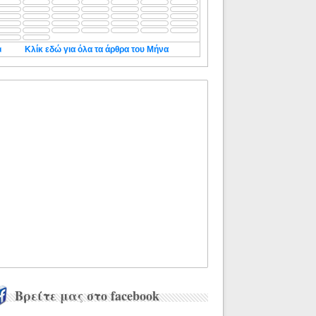
◄
Κλίκ εδώ για όλα τα άρθρα του Μήνα
Βρείτε μας στο facebook