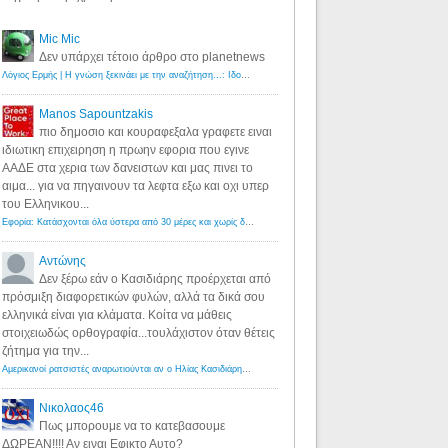
Mic Mic
Δεν υπάρχει τέτοιο άρθρο στο planetnews
Λόγιος Ερμής | Η γνώση ξεκινάει με την αναζήτηση...: Ιδού οι 18 που χρωστούν 11 δις ευρώ!
·
6 years ago
Manos Sapountzakis
πιο δημοσιο και κουραφεξαλα γραφετε ειναι
ιδιωτικη επιχειρηση η πρωην εφορια που εγινε
ΑΑΔΕ στα χερια των δανειστων και μας πινει το
αιμα... για να πηγαινουν τα λεφτα εξω και οχι υπερ
του Ελληνικου...
Εφορία: Κατάσχονται όλα ύστερα από 30 μέρες και χωρίς δικαστικές αποφάσεις - Λόγιος Ερμής
·
6 years ag
Αντώνης
Δεν ξέρω εάν ο Κασιδιάρης προέρχεται από
πρόσμιξη διαφορετικών φυλών, αλλά τα δικά σου
ελληνικά είναι για κλάματα. Κοίτα να μάθεις
στοιχειωδώς ορθογραφία...τουλάχιστον όταν θέτεις
ζήτημα για την...
Αμερικανοί ρατσιστές αναρωτιούνται αν ο Ηλίας Κασιδιάρης ανήκει στη λευκή φυλή... - Λόγιος Ερμής
·
7 yea
Νικολαος46
Πως μπορουμε να το κατεβασουμε
ΔΩΡΕΑΝ!!!! Αν ειναι Εφικτο Αυτο?