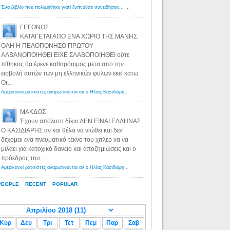
Ένα βιβλίο που πολεμήθηκε γιατί ξυπνούσε συνειδήσεις... - Λόγιος Ερμής | Η γνώση ξεκινάει με την αναζήτηση...
ΓΕΓΟΝΟΣ
ΚΑΤΑΓΕΤΑΙ ΑΠΟ ΕΝΑ ΧΩΡΙΟ ΤΗΣ ΜΑΝΗΣ.
ΟΛΗ Η ΠΕΛΟΠΟΝΗΣΟ ΠΡΩΤΟΥ
ΑΛΒΑΝΟΠΟΙΗΘΕΙ ΕΙΧΕ ΣΛΑΒΟΠΟΙΗΘΕΙ ούτε
πίθηκος θα έμενε καθαρόαιμος μετα απο την
εισβολή αυτών των μη ελληνικών φυλων εκεί κατω.
Οι...
Αμερικανοί ρατσιστές αναρωτιούνται αν ο Ηλίας Κασιδιάρης ανήκει στη λευκή φυλή... - Λόγιος Ερμής
·
8 yea
ΜΑΚΔΟΣ
Έχουν απόλυτο δίκιο ΔΕΝ ΕΙΝΑΙ ΕΛΛΗΝΑΣ
Ο ΚΑΣΙΔΙΑΡΗΣ αν και θέλει να νιώθει και δεν
δέχομαι ενα πνευματικό τέκνο του χιτλερ να να
μιλάει για κατοχικό δανειο και αποζημιώσεις και ο
πρόεδρος του...
Αμερικανοί ρατσιστές αναρωτιούνται αν ο Ηλίας Κασιδιάρης ανήκει στη λευκή φυλή... - Λόγιος Ερμής
·
8 yea
PEOPLE
RECENT
POPULAR
Κυρ
Δευ
Τρι
Τετ
Πεμ
Παρ
Σαβ