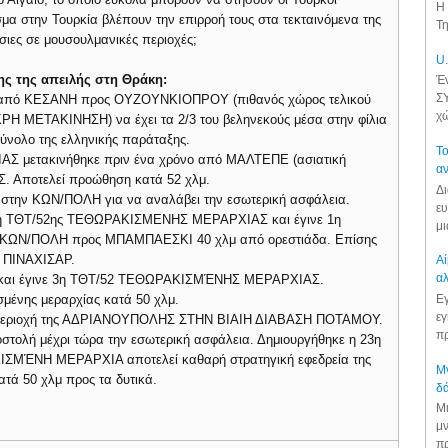
Η 
σμα στην Τουρκία βλέπουν την επιρροή τους στα τεκταινόμενα της
Τη
σιες σε μουσουλμανικές περιοχές;
U.
ης της απειλής στη Θράκη:
Έν
ΣΥ
όνο από ΚΕΣΑΝΗ προς ΟΥΖΟΥΝΚΙΟΠΡΟΥ (πιθανός χώρος τελικού
χώ
ΙΚΡΗ ΜΕΤΑΚΙΝΗΣΗ) να έχει τα 2/3 του βεληνεκούς μέσα στην φίλια
ύνολο της ελληνικής παράταξης.
Το
 μετακινήθηκε πριν ένα χρόνο από ΜΑΛΤΕΠΕ (ασιατική
αν
 Αποτελεί προώθηση κατά 52 χλμ.
Δι
) στην ΚΩΝ/ΠΟΛΗ για να αναλάβει την εσωτερική ασφάλεια.
ευ
η 1η ΤΘΤ/52ης ΤΕΘΩΡΑΚΙΣΜΕΝΗΣ ΜΕΡΑΡΧΙΑΣ και έγινε 1η
μι
πό ΚΩΝ/ΠΟΛΗ προς ΜΠΑΜΠΑΕΣΚΙ 40 χλμ από ορεστιάδα. Επίσης
 ΠΙΝΑΧΙΣΑΡ.
Αί
αλ
γή και έγινε 3η ΤΘΤ/52 ΤΕΘΩΡΑΚΙΣΜΈΝΗΣ ΜΕΡΑΡΧΙΑΣ.
Εγ
μένης μεραρχίας κατά 50 χλμ.
εγ
ν περιοχή της ΑΔΡΙΑΝΟΥΠΟΛΗΣ ΣΤΗΝ ΒΙΑΙΗ ΔΙΑΒΑΣΗ ΠΟΤΑΜΟΥ.
πρ
λή μέχρι τώρα την εσωτερική ασφάλεια. Δημιουργήθηκε η 23η
ΚΙΣΜΈΝΗ ΜΕΡΑΡΧΙΑ αποτελεί καθαρή στρατηγική εφεδρεία της
Μν
ατά 50 χλμ προς τα δυτικά.
δά
Μι
μν
πρ