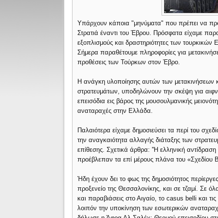
Υπάρχουν κάποια "μηνύματα" που πρέπει να προ
Στρατιά έναντι του Έβρου. Πρόσφατα είχαμε παρ
εξοπλισμούς και δραστηριότητες των τουρκικών
Σήμερα παραθέτουμε πληροφορίες για μετακινήσει
προθέσεις των Τούρκων στον Έβρο.
Η ανάγκη υλοποίησης αυτών των μετακινήσεων κα
στρατευμάτων, υποδηλώνουν την σκέψη για αιφν
επεισόδια εις βάρος της μουσουλμανικής μειονότ
αναταραχές στην Ελλάδα.
Παλαιότερα είχαμε δημοσιεύσει τα περί του σχεδί
την αναγκαιότητα αλλαγής διάταξης των στρατευμ
επίθεσης. Σχετικά άρθρα: ''Η ελληνική αντίδραση
προέβλεπαν τα επί μέρους πλάνα του «Σχεδίου Β
Ήδη έχουν δει το φως της δημοσιότητος περίεργε
προξενείο της Θεσσαλονίκης, και σε τζαμί. Σε ό
και παραβιάσεις στο Αιγαίο, το casus belli και 
λοιπόν την υποκίνηση των εσωτερικών αναταρα
δήλωσε η Άφρα Αλ Σαλέχ; Θερμού επεισοδίου στο