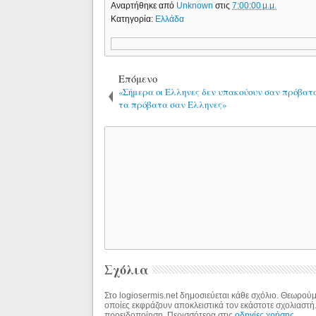
Αναρτήθηκε από
Unknown
στις
7:00:00 μ.μ.
Κατηγορία:
Ελλάδα
Επόμενο
«Σήμερα οι Ελληνες δεν υπακούουν σαν πρόβατ
τα πρόβατα σαν Ελληνες»
Σχόλια
Στο logiosermis.net δημοσιεύεται κάθε σχόλιο. Θεωρούμε
οποίες εκφράζουν αποκλειστικά τον εκάστοτε σχολιαστή
προειδοποίηση. Περισσότερα στις
οδηγίες χρήσης
.