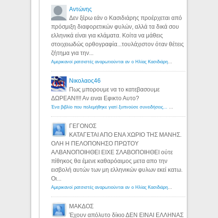
Αντώνης
Δεν ξέρω εάν ο Κασιδιάρης προέρχεται από
πρόσμιξη διαφορετικών φυλών, αλλά τα δικά σου
ελληνικά είναι για κλάματα. Κοίτα να μάθεις
στοιχειωδώς ορθογραφία...τουλάχιστον όταν θέτεις
ζήτημα για την...
Αμερικανοί ρατσιστές αναρωτιούνται αν ο Ηλίας Κασιδιάρης ανήκει στη λευκή φυλή... - Λόγιος Ερμής
Νικολαος46
Πως μπορουμε να το κατεβασουμε
ΔΩΡΕΑΝ!!!! Αν ειναι Εφικτο Αυτο?
Ένα βιβλίο που πολεμήθηκε γιατί ξυπνούσε συνειδήσεις... - Λόγιος Ερμής | Η γνώση ξεκινάει με την αναζήτηση...
ΓΕΓΟΝΟΣ
ΚΑΤΑΓΕΤΑΙ ΑΠΟ ΕΝΑ ΧΩΡΙΟ ΤΗΣ ΜΑΝΗΣ.
ΟΛΗ Η ΠΕΛΟΠΟΝΗΣΟ ΠΡΩΤΟΥ
ΑΛΒΑΝΟΠΟΙΗΘΕΙ ΕΙΧΕ ΣΛΑΒΟΠΟΙΗΘΕΙ ούτε
πίθηκος θα έμενε καθαρόαιμος μετα απο την
εισβολή αυτών των μη ελληνικών φυλων εκεί κατω.
Οι...
Αμερικανοί ρατσιστές αναρωτιούνται αν ο Ηλίας Κασιδιάρης ανήκει στη λευκή φυλή... - Λόγιος Ερμής
ΜΑΚΔΟΣ
Έχουν απόλυτο δίκιο ΔΕΝ ΕΙΝΑΙ ΕΛΛΗΝΑΣ