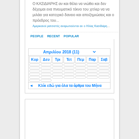
Ο ΚΑΣΙΔΙΑΡΗΣ αν και θέλει να νιώθει και δεν
δέχομαι ενα πνευματικό τέκνο του χιτλερ να να
μιλάει για κατοχικό δανειο και αποζημιώσεις και ο
πρόεδρος του...
Αμερικανοί ρατσιστές αναρωτιούνται αν ο Ηλίας Κασιδιάρης ανήκει στη λευκή φυλή... - Λόγιος Ερμής
PEOPLE
RECENT
POPULAR
Κυρ
Δευ
Τρι
Τετ
Πεμ
Παρ
Σαβ
◄
Κλίκ εδώ για όλα τα άρθρα του Μήνα