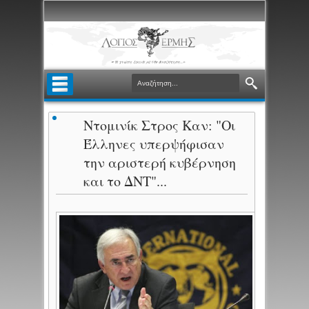
Ντομινίκ Στρος Καν: "Οι
Έλληνες υπερψήφισαν
την αριστερή κυβέρνηση
και το ΔΝΤ"...