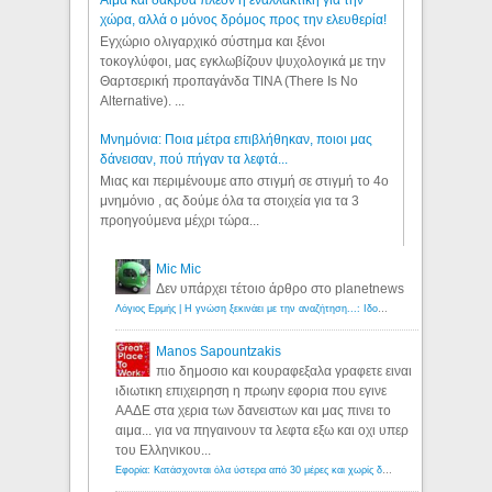
χώρα, αλλά ο μόνος δρόμος προς την ελευθερία!
Εγχώριο ολιγαρχικό σύστημα και ξένοι
τοκογλύφοι, μας εγκλωβίζουν ψυχολογικά με την
Θαρτσερική προπαγάνδα TINA (There Is No
Alternative). ...
Μνημόνια: Ποια μέτρα επιβλήθηκαν, ποιοι μας
δάνεισαν, πού πήγαν τα λεφτά...
Μιας και περιμένουμε απο στιγμή σε στιγμή το 4ο
μνημόνιο , ας δούμε όλα τα στοιχεία για τα 3
προηγούμενα μέχρι τώρα...
Mic Mic
Δεν υπάρχει τέτοιο άρθρο στο planetnews
Λόγιος Ερμής | Η γνώση ξεκινάει με την αναζήτηση...: Ιδού οι 18 που χρωστούν 11 δις ευρώ!
Manos Sapountzakis
πιο δημοσιο και κουραφεξαλα γραφετε ειναι
ιδιωτικη επιχειρηση η πρωην εφορια που εγινε
ΑΑΔΕ στα χερια των δανειστων και μας πινει το
αιμα... για να πηγαινουν τα λεφτα εξω και οχι υπερ
του Ελληνικου...
Εφορία: Κατάσχονται όλα ύστερα από 30 μέρες και χωρίς δικαστικές αποφάσεις - Λόγιος Ερμής