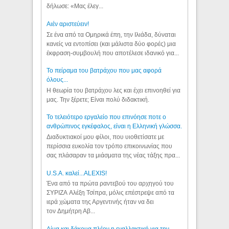
δήλωσε: «Μας έλεγ...
Aιέν αριστεύειν!
Σε ένα από τα Ομηρικά έπη, την Ιλιάδα, δύναται
κανείς να εντοπίσει (και μάλιστα δύο φορές) μια
έκφραση-συμβουλή που αποτέλεσε ιδανικό για...
Το πείραμα του βατράχου που μας αφορά
όλους...
Η θεωρία του βατράχου λες και έχει επινοηθεί για
μας. Την ξέρετε; Είναι πολύ διδακτική.
Το τελειότερο εργαλείο που επινόησε ποτε ο
ανθρώπινος εγκέφαλος, είναι η Ελληνική γλώσσα.
Διαδυκτιακοί μου φίλοι, που υιοθετίσατε με
περίσσια ευκολία τον τρόπο επικοινωνίας που
σας πλάσαραν τα μιάσματα της νέας τάξης πρα...
U.S.A. καλεί...ALEXIS!
Ένα από τα πρώτα ραντεβού του αρχηγού του
ΣΥΡΙΖΑ Αλέξη Τσίπρα, μόλις επέστρεψε από τα
ιερά χώματα της Αργεντινής ήταν να δει
τον Δημήτρη Αβ...
Αίμα και δάκρυα πλέον η εναλλακτική για την