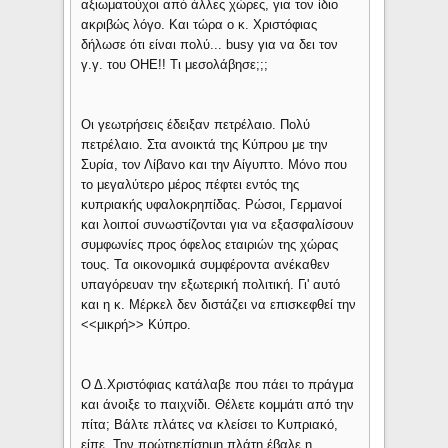
αξιωματούχοι από άλλες χώρες, για τον ίδιο
ακριβώς λόγο. Και τώρα ο κ. Χριστόφιας
δήλωσε ότι είναι πολύ... busy για να δει τον
γ.γ. του ΟΗΕ!! Τι μεσολάβησε;;;
Οι γεωτρήσεις έδειξαν πετρέλαιο. Πολύ
πετρέλαιο. Στα ανοικτά της Κύπρου με την
Συρία, τον Λίβανο και την Αίγυπτο. Μόνο που
το μεγαλύτερο μέρος πέφτει εντός της
κυπριακής υφαλοκρηπίδας. Ρώσοι, Γερμανοί
και λοιποί συνωστίζονται για να εξασφαλίσουν
συμφωνίες προς όφελος εταιριών της χώρας
τους. Τα οικονομικά συμφέροντα ανέκαθεν
υπαγόρευαν την εξωτερική πολιτική. Γι' αυτό
και η κ. Μέρκελ δεν διστάζει να επισκεφθεί την
<<μικρή>> Κύπρο.
Ο Δ.Χριστόφιας κατάλαβε που πάει το πράγμα
και άνοιξε το παιχνίδι. Θέλετε κομμάτι από την
πίτα; Βάλτε πλάτες να κλείσει το Κυπριακό,
είπε. Την πρώτηεπίσημη πλάτη έβαλε η