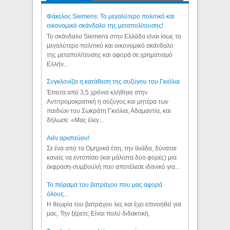
Φάκελος Siemens: Το μεγαλύτερο πολιτικό και
οικονομικό σκάνδαλο της μεταπολίτευσης!
Το σκάνδαλο Siemens στην Ελλάδα είναι ίσως το
μεγαλύτερο πολιτικό και οικονομικό σκάνδαλο
της μεταπολίτευσης και αφορά σε χρηματισμό
Ελλήν...
Συγκλονίζει η κατάθεση της συζύγου του Γκιόλια
Έπειτα από 3,5 χρόνια κλήθηκε στην
Αντιτρομοκρατική η σύζυγος και μητέρα των
παιδιών του Σωκράτη Γκιόλια, Αδαμαντία, και
δήλωσε: «Μας έλεγ...
Aιέν αριστεύειν!
Σε ένα από τα Ομηρικά έπη, την Ιλιάδα, δύναται
κανείς να εντοπίσει (και μάλιστα δύο φορές) μια
έκφραση-συμβουλή που αποτέλεσε ιδανικό για...
Το πείραμα του βατράχου που μας αφορά
όλους...
Η θεωρία του βατράχου λες και έχει επινοηθεί για
μας. Την ξέρετε; Είναι πολύ διδακτική.