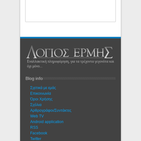
Εναλλακτική πληροφόρηση, για τα τρέχοντα γεγονότα και
όχι μόνο...
Blog info
Σχετικά με εμάς
Eπικοινωνία
Όροι Χρήσης
Σχόλια
Αρθρογράφοι/Συντάκτες
Web TV
Android application
RSS
Facebook
Twitter