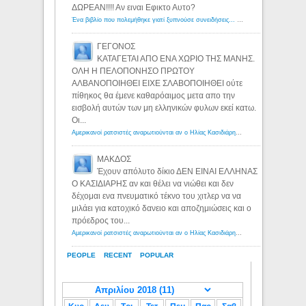
ΔΩΡΕΑΝ!!!! Αν ειναι Εφικτο Αυτο?
Ένα βιβλίο που πολεμήθηκε γιατί ξυπνούσε συνειδήσεις... - Λόγιος Ερμής | Η γνώση ξεκινάει με την αναζήτηση...
ΓΕΓΟΝΟΣ
ΚΑΤΑΓΕΤΑΙ ΑΠΟ ΕΝΑ ΧΩΡΙΟ ΤΗΣ ΜΑΝΗΣ.
ΟΛΗ Η ΠΕΛΟΠΟΝΗΣΟ ΠΡΩΤΟΥ
ΑΛΒΑΝΟΠΟΙΗΘΕΙ ΕΙΧΕ ΣΛΑΒΟΠΟΙΗΘΕΙ ούτε
πίθηκος θα έμενε καθαρόαιμος μετα απο την
εισβολή αυτών των μη ελληνικών φυλων εκεί κατω.
Οι...
Αμερικανοί ρατσιστές αναρωτιούνται αν ο Ηλίας Κασιδιάρης ανήκει στη λευκή φυλή... - Λόγιος Ερμής
ΜΑΚΔΟΣ
Έχουν απόλυτο δίκιο ΔΕΝ ΕΙΝΑΙ ΕΛΛΗΝΑΣ
Ο ΚΑΣΙΔΙΑΡΗΣ αν και θέλει να νιώθει και δεν
δέχομαι ενα πνευματικό τέκνο του χιτλερ να να
μιλάει για κατοχικό δανειο και αποζημιώσεις και ο
πρόεδρος του...
Αμερικανοί ρατσιστές αναρωτιούνται αν ο Ηλίας Κασιδιάρης ανήκει στη λευκή φυλή... - Λόγιος Ερμής
PEOPLE
RECENT
POPULAR