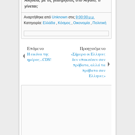
Αλήθεια, με τις γεωτρήσεις στο Αιγαίο, τι
γίνεται;
Αναρτήθηκε από
Unknown
στις
9:00:00 μ.μ.
Κατηγορία:
Ελλάδα
,
Κόσμος
,
Οικονομία
,
Πολιτική
Επόμενο
Προηγούμενο
Η εικόνα της
«Σήμερα οι Ελληνες
ημέρας...CDS!
δεν υπακούουν σαν
πρόβατα, αλλά τα
πρόβατα σαν
Ελληνες»