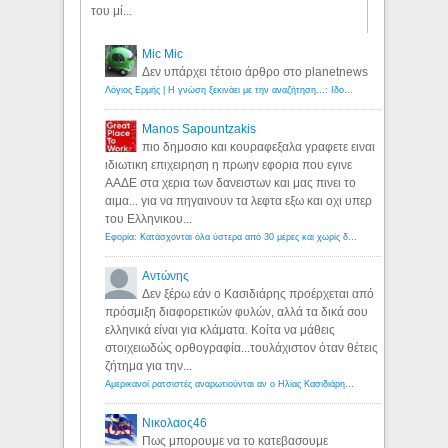
του μί...
Mic Mic
Δεν υπάρχει τέτοιο άρθρο στο planetnews
Λόγιος Ερμής | Η γνώση ξεκινάει με την αναζήτηση...: Ιδού οι 18 που χρωστούν 11 δις ευρώ!
Manos Sapountzakis
πιο δημοσιο και κουραφεξαλα γραφετε ειναι
ιδιωτικη επιχειρηση η πρωην εφορια που εγινε
ΑΑΔΕ στα χερια των δανειστων και μας πινει το
αιμα... για να πηγαινουν τα λεφτα εξω και οχι υπερ
του Ελληνικου...
Εφορία: Κατάσχονται όλα ύστερα από 30 μέρες και χωρίς δικαστικές αποφάσεις - Λόγιος Ερμής
Αντώνης
Δεν ξέρω εάν ο Κασιδιάρης προέρχεται από
πρόσμιξη διαφορετικών φυλών, αλλά τα δικά σου
ελληνικά είναι για κλάματα. Κοίτα να μάθεις
στοιχειωδώς ορθογραφία...τουλάχιστον όταν θέτεις
ζήτημα για την...
Αμερικανοί ρατσιστές αναρωτιούνται αν ο Ηλίας Κασιδιάρης ανήκει στη λευκή φυλή... - Λόγιος Ερμής
Νικολαος46
Πως μπορουμε να το κατεβασουμε