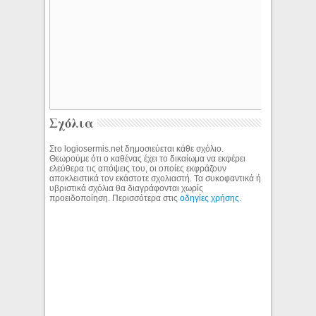
Σχόλια
Στο logiosermis.net δημοσιεύεται κάθε σχόλιο.
Θεωρούμε ότι ο καθένας έχει το δικαίωμα να εκφέρει
ελεύθερα τις απόψεις του, οι οποίες εκφράζουν
αποκλειστικά τον εκάστοτε σχολιαστή. Τα συκοφαντικά ή
υβριστικά σχόλια θα διαγράφονται χωρίς
προειδοποίηση. Περισσότερα στις
οδηγίες χρήσης
.