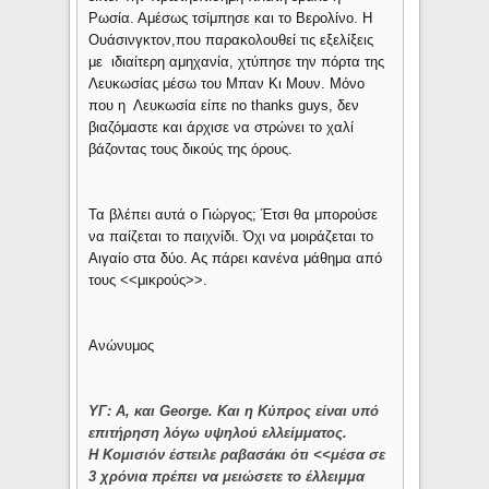
Ρωσία. Αμέσως τσίμπησε και το Βερολίνο. Η
Ουάσινγκτον,που παρακολουθεί τις εξελίξεις
με ιδιαίτερη αμηχανία, χτύπησε την πόρτα της
Λευκωσίας μέσω του Μπαν Κι Μουν. Μόνο
που η Λευκωσία είπε no thanks guys, δεν
βιαζόμαστε και άρχισε να στρώνει το χαλί
βάζοντας τους δικούς της όρους.
Τα βλέπει αυτά ο Γιώργος; Έτσι θα μπορούσε
να παίζεται το παιχνίδι. Όχι να μοιράζεται το
Αιγαίο στα δύο. Ας πάρει κανένα μάθημα από
τους <<μικρούς>>.
Ανώνυμος
ΥΓ: Α, και George. Και η Κύπρος είναι υπό
επιτήρηση λόγω υψηλού ελλείμματος.
Η Κομισιόν έστειλε ραβασάκι ότι <<μέσα σε
3 χρόνια πρέπει να μειώσετε το έλλειμμα