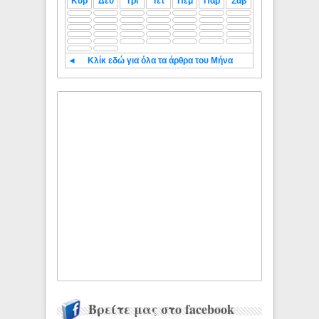
Κυρ
Δευ
Τρι
Τετ
Πεμ
Παρ
Σαβ
◄
Κλίκ εδώ για όλα τα άρθρα του Μήνα
Βρείτε μας στο facebook