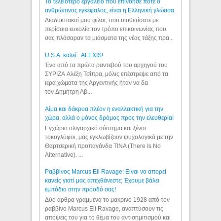
Το τελειότερο εργαλείο που επινόησε ποτε ο
ανθρώπινος εγκέφαλος, είναι η Ελληνική γλώσσα.
Διαδυκτιακοί μου φίλοι, που υιοθετίσατε με
περίσσια ευκολία τον τρόπο επικοινωνίας που
σας πλάσαραν τα μιάσματα της νέας τάξης πρα...
U.S.A. καλεί...ALEXIS!
Ένα από τα πρώτα ραντεβού του αρχηγού του
ΣΥΡΙΖΑ Αλέξη Τσίπρα, μόλις επέστρεψε από τα
ιερά χώματα της Αργεντινής ήταν να δει
τον Δημήτρη Αβ...
Αίμα και δάκρυα πλέον η εναλλακτική για την
χώρα, αλλά ο μόνος δρόμος προς την ελευθερία!
Εγχώριο ολιγαρχικό σύστημα και ξένοι
τοκογλύφοι, μας εγκλωβίζουν ψυχολογικά με την
Θαρτσερική προπαγάνδα TINA (There Is No
Alternative). ...
Ραββίνος Marcus Eli Ravage: Είναι να απορεί
κανείς γιατί μας απεχθάνεστε; Έχουμε βάλει
εμπόδιο στην πρόοδό σας!
Δύο άρθρα γραμμένα το μακρινό 1928 από τον
ραββίνο Marcus Eli Ravage, αναπτύσουν τις
απόψεις του για το θέμα του αντισημιτισμού και