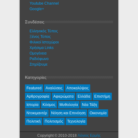
Youtube Channel
Google+
Συνδέσεις
Ελληνικός Τύπος
Ξένος Τύπος
Φιλικοί Ιστοχώροι
Χρήσιμα Links
Ομογένεια
Ραδιόφωνο
Στηρίζουμε
Κατηγορίες
Featured
Αναλύσεις
Αποκαλύψεις
Αρθρογραφία
Αφιερώματα
Ελλάδα
Επιστήμη
Ιστορία
Κόσμος
Μυθολογία
Νέα Τάξη
Ντοκιμαντέρ
Νόηση και Επινόηση
Οικονομία
Πολιτική
Πολιτισμός
Τεχνολογία
Copyright © 2010-2018
Λόγιος Ερμής