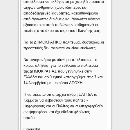
αποτέλεσμα να εκλέγονται με χαμηλά ποσοστά
ψήφων άνθρωποι χωρίς ιδιαίτερες και
αποδεδειγμένες ικανότητες, κατευθυνόμενοι
από άγνωστες δυνάμεις και άγνωστα κέντρα
εξουσίας και αυτό το βιώνουν καθημερινά οι
πολίτες από άκρο σε άκρο του Πλανήτης μας.
Για το ΔΗΜΟΚΡΑΤΙΚΟ πολίτευμα, δυστυχώς, οι
προοπτικές δεν φαίνεται να είναι ευοίωνες….
Να αναφωνήσω με αίσθημα απελπισίας : τί
κρίμα, αλήθεια, για το εύθραυστο πολίτευμα
της ΔΗΜΟΚΡΑΤΙΑΣ που γεννήθηκε στην
Ελλάδα και αριθμητικά καταργήθηκε στις 7 και
14 Νοεμβρίου με…εκούσια ΑΠΟΧΗ;
Η να σκεφτώ ότι υπάρχει ακόμη ΕΛΠΙΔΑ τα
Κόμματα να σεβαστούν τους πολίτες -
ψηφοφόρους και οι Πολίτες να συμπεριφερθούν
ως ψηφοφόροι και όχι εθελοτυφλούντες…
οπαδοί;
Οψόμεθα!...