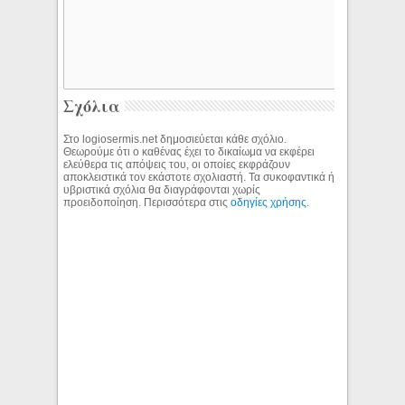
Σχόλια
Στο logiosermis.net δημοσιεύεται κάθε σχόλιο.
Θεωρούμε ότι ο καθένας έχει το δικαίωμα να εκφέρει
ελεύθερα τις απόψεις του, οι οποίες εκφράζουν
αποκλειστικά τον εκάστοτε σχολιαστή. Τα συκοφαντικά ή
υβριστικά σχόλια θα διαγράφονται χωρίς
προειδοποίηση. Περισσότερα στις
οδηγίες χρήσης
.