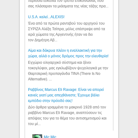
περίσσια ευκολία τον τρόπο επικοινωνίας που
σας πλάσαραν τα μιάσματα της νέας τάξης πρα...
U.S.A. καλεί...ALEXIS!
Ένα από τα πρώτα ραντεβού του αρχηγού του
ΣΥΡΙΖΑ Αλέξη Τσίπρα, μόλις επέστρεψε από τα
ιερά χώματα της Αργεντινής ήταν να δει
τον Δημήτρη Αβ...
Αίμα και δάκρυα πλέον η εναλλακτική για την
χώρα, αλλά ο μόνος δρόμος προς την ελευθερία!
Εγχώριο ολιγαρχικό σύστημα και ξένοι
τοκογλύφοι, μας εγκλωβίζουν ψυχολογικά με την
Θαρτσερική προπαγάνδα TINA (There Is No
Alternative). ...
Ραββίνος Marcus Eli Ravage: Είναι να απορεί
κανείς γιατί μας απεχθάνεστε; Έχουμε βάλει
εμπόδιο στην πρόοδό σας!
Δύο άρθρα γραμμένα το μακρινό 1928 από τον
ραββίνο Marcus Eli Ravage, αναπτύσουν τις
απόψεις του για το θέμα του αντισημιτισμού και
του μί...
Mic Mic