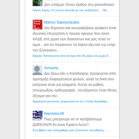
Δεν υπάρχει τέτοιο άρθρο στο planetnews
Λόγιος Ερμής | Η γνώση ξεκινάει με την αναζήτηση...: Ιδού οι 18 που χρωστούν 11 δις ευρώ!
Manos Sapountzakis
πιο δημοσιο και κουραφεξαλα γραφετε ειναι
ιδιωτικη επιχειρηση η πρωην εφορια που εγινε
ΑΑΔΕ στα χερια των δανειστων και μας πινει το
αιμα... για να πηγαινουν τα λεφτα εξω και οχι υπερ
του Ελληνικου...
Εφορία: Κατάσχονται όλα ύστερα από 30 μέρες και χωρίς δικαστικές αποφάσεις - Λόγιος Ερμής
Αντώνης
Δεν ξέρω εάν ο Κασιδιάρης προέρχεται από
πρόσμιξη διαφορετικών φυλών, αλλά τα δικά σου
ελληνικά είναι για κλάματα. Κοίτα να μάθεις
στοιχειωδώς ορθογραφία...τουλάχιστον όταν θέτεις
ζήτημα για την...
Αμερικανοί ρατσιστές αναρωτιούνται αν ο Ηλίας Κασιδιάρης ανήκει στη λευκή φυλή... - Λόγιος Ερμής
Νικολαος46
Πως μπορουμε να το κατεβασουμε
ΔΩΡΕΑΝ!!!! Αν ειναι Εφικτο Αυτο?
Ένα βιβλίο που πολεμήθηκε γιατί ξυπνούσε συνειδήσεις... - Λόγιος Ερμής | Η γνώση ξεκινάει με την αναζήτηση...