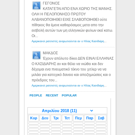
ΓΕΓΟΝΟΣ
ΚΑΤΑΓΕΤΑΙ ΑΠΟ ΕΝΑ ΧΩΡΙΟ ΤΗΣ ΜΑΝΗΣ.
ΟΛΗ Η ΠΕΛΟΠΟΝΗΣΟ ΠΡΩΤΟΥ
ΑΛΒΑΝΟΠΟΙΗΘΕΙ ΕΙΧΕ ΣΛΑΒΟΠΟΙΗΘΕΙ ούτε
πίθηκος θα έμενε καθαρόαιμος μετα απο την
εισβολή αυτών των μη ελληνικών φυλων εκεί κατω.
Οι...
Αμερικανοί ρατσιστές αναρωτιούνται αν ο Ηλίας Κασιδιάρης ανήκει στη λευκή φυλή... - Λόγιος Ερμής
ΜΑΚΔΟΣ
Έχουν απόλυτο δίκιο ΔΕΝ ΕΙΝΑΙ ΕΛΛΗΝΑΣ
Ο ΚΑΣΙΔΙΑΡΗΣ αν και θέλει να νιώθει και δεν
δέχομαι ενα πνευματικό τέκνο του χιτλερ να να
μιλάει για κατοχικό δανειο και αποζημιώσεις και ο
πρόεδρος του...
Αμερικανοί ρατσιστές αναρωτιούνται αν ο Ηλίας Κασιδιάρης ανήκει στη λευκή φυλή... - Λόγιος Ερμής
PEOPLE
RECENT
POPULAR
Κυρ
Δευ
Τρι
Τετ
Πεμ
Παρ
Σαβ