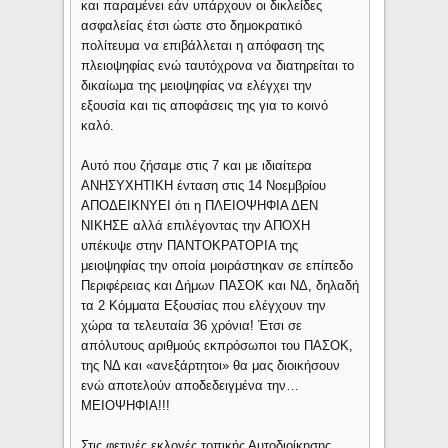
και παραμένει εάν υπάρχουν οι δικλείδες
ασφαλείας έτσι ώστε στο δημοκρατικό
πολίτευμα να επιβάλλεται η απόφαση της
πλειοψηφίας ενώ ταυτόχρονα να διατηρείται το
δικαίωμα της μειοψηφίας να ελέγχει την
εξουσία και τις αποφάσεις της για το κοινό
καλό.
Αυτό που ζήσαμε στις 7 και με ιδιαίτερα
ΑΝΗΣΥΧΗΤΙΚΗ ένταση στις 14 Νοεμβρίου
ΑΠΟΔΕΙΚΝΥΕΙ ότι η ΠΛΕΙΟΨΗΦΙΑ ΔΕΝ
ΝΙΚΗΣΕ αλλά επιλέγοντας την ΑΠΟΧΗ
υπέκυψε στην ΠΑΝΤΟΚΡΑΤΟΡΙΑ της
μειοψηφίας την οποία μοιράστηκαν σε επίπεδο
Περιφέρειας και Δήμων ΠΑΣΟΚ και ΝΔ, δηλαδή
τα 2 Κόμματα Εξουσίας που ελέγχουν την
χώρα τα τελευταία 36 χρόνια! Έτσι σε
απόλυτους αριθμούς εκπρόσωποι του ΠΑΣΟΚ,
της ΝΔ και «ανεξάρτητοι» θα μας διοικήσουν
ενώ αποτελούν αποδεδειγμένα την…
ΜΕΙΟΨΗΦΙΑ!!!
Στις φετινές εκλογές τοπικής Αυτοδιοίκησης