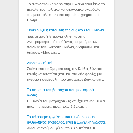
Το σκάνδαλο Siemens στην Ελλάδα είναι ίσως το
μεγαλύτερο πολιτικό και οικονομικό σκάνδαλο
της μεταπολίτευσης και αφορά σε χρηματισμό
Ελλήν...
Συγκλονίζει η κατάθεση της συζύγου του Γκιόλια
Έπειτα από 3,5 χρόνια κλήθηκε στην
Αντιτρομοκρατική η σύζυγος και μητέρα των
παιδιών του Σωκράτη Γκιόλια, Αδαμαντία, και
δήλωσε: «Μας έλεγ...
Aιέν αριστεύειν!
Σε ένα από τα Ομηρικά έπη, την Ιλιάδα, δύναται
κανείς να εντοπίσει (και μάλιστα δύο φορές) μια
έκφραση-συμβουλή που αποτέλεσε ιδανικό για...
Το πείραμα του βατράχου που μας αφορά
όλους...
Η θεωρία του βατράχου λες και έχει επινοηθεί για
μας. Την ξέρετε; Είναι πολύ διδακτική.
Το τελειότερο εργαλείο που επινόησε ποτε ο
ανθρώπινος εγκέφαλος, είναι η Ελληνική γλώσσα.
Διαδυκτιακοί μου φίλοι, που υιοθετίσατε με