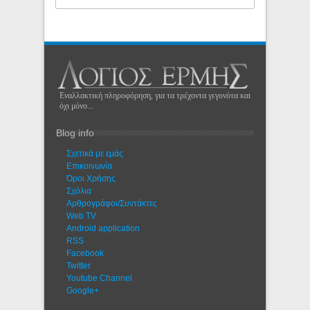
Εναλλακτική πληροφόρηση, για τα τρέχοντα γεγονότα και
όχι μόνο...
Blog info
Σχετικά με εμάς
Eπικοινωνία
Όροι Χρήσης
Σχόλια
Αρθρογράφοι/Συντάκτες
Web TV
Android application
RSS
Facebook
Twitter
Youtube Channel
Google+