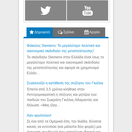
Δημοφιλή
Σχόλια
Αρχείο
Φάκελος Siemens: Το μεγαλύτερο πολιτικό και
οικονομικό σκάνδαλο της μεταπολίτευσης!
Το σκάνδαλο Siemens στην Ελλάδα είναι ίσως το
μεγαλύτερο πολιτικό και οικονομικό σκάνδαλο
της μεταπολίτευσης και αφορά σε χρηματισμό
Ελλήν...
Συγκλονίζει η κατάθεση της συζύγου του Γκιόλια
Έπειτα από 3,5 χρόνια κλήθηκε στην
Αντιτρομοκρατική η σύζυγος και μητέρα των
παιδιών του Σωκράτη Γκιόλια, Αδαμαντία, και
δήλωσε: «Μας έλεγ...
Aιέν αριστεύειν!
Σε ένα από τα Ομηρικά έπη, την Ιλιάδα, δύναται
κανείς να εντοπίσει (και μάλιστα δύο φορές) μια
έκφραση-συμβουλή που αποτέλεσε ιδανικό για...