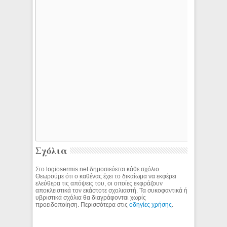
Σχόλια
Στο logiosermis.net δημοσιεύεται κάθε σχόλιο.
Θεωρούμε ότι ο καθένας έχει το δικαίωμα να εκφέρει
ελεύθερα τις απόψεις του, οι οποίες εκφράζουν
αποκλειστικά τον εκάστοτε σχολιαστή. Τα συκοφαντικά ή
υβριστικά σχόλια θα διαγράφονται χωρίς
προειδοποίηση. Περισσότερα στις
οδηγίες χρήσης
.