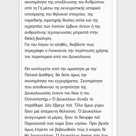
σκοπιμότητα της αποξένωσης του Ανθρώπου
από τη Γή μέσω της εκνευριστικής ιστορικά
υποτίμησης του θηλυκού στοιχείου, της
νομαδικής αιματηρής θυσίας αλλά και της
αχρηστίας των λοιπών έμβιων όντων ή της
ανθρώπινης τεχνογνωσίας μπροστά στην
Θεϊκή βούληση.
Για του λόγου το αληθές, διαβάστε πως
περιγράφει ο Λουκιανός την περίπτωση χρήσης
του περιστεριού από τον Δευκαλίωνα.
Θα εκπλαγείτε από την ομοιότητα με την
Παλαιά Διαθήκη, θα δείτε όμως την
σκοπιμότητα του εγχειρήματος. Σκοπιμότητα
που αποδεικνύει τη γνησιότητα της
Δευκαλιωνείας έναντι του Νώε ή του
Ουτναπιστήμ.» Ὁ Δευκαλίων ἄνοιξε τὸ
παράθυρο. Δὲν ἔβρεχε πιά. Ὅλα ὅμως γύρω
ἦταν μιὰ ἀπέραντη θάλασσα. Ὁ Δευκαλίων
ἀναγνώρισε τὸ μέρος, ἦταν τὸ δίκορφο τοῦ
Παρνασσοῦ ποὺ τώρα ἦταν νησάκι. Πρὶν βγοῦν
ὅμως ἔπρεπε νὰ βεβαιωθοῦν πὼς ὁ καιρὸς δὲ
θὰ ξαναχαλάσει. Ὁ Δευκαλίων ἄφησε τότε ἕνα