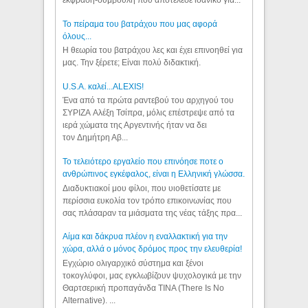
Το πείραμα του βατράχου που μας αφορά
όλους...
Η θεωρία του βατράχου λες και έχει επινοηθεί για
μας. Την ξέρετε; Είναι πολύ διδακτική.
U.S.A. καλεί...ALEXIS!
Ένα από τα πρώτα ραντεβού του αρχηγού του
ΣΥΡΙΖΑ Αλέξη Τσίπρα, μόλις επέστρεψε από τα
ιερά χώματα της Αργεντινής ήταν να δει
τον Δημήτρη Αβ...
Το τελειότερο εργαλείο που επινόησε ποτε ο
ανθρώπινος εγκέφαλος, είναι η Ελληνική γλώσσα.
Διαδυκτιακοί μου φίλοι, που υιοθετίσατε με
περίσσια ευκολία τον τρόπο επικοινωνίας που
σας πλάσαραν τα μιάσματα της νέας τάξης πρα...
Αίμα και δάκρυα πλέον η εναλλακτική για την
χώρα, αλλά ο μόνος δρόμος προς την ελευθερία!
Εγχώριο ολιγαρχικό σύστημα και ξένοι
τοκογλύφοι, μας εγκλωβίζουν ψυχολογικά με την
Θαρτσερική προπαγάνδα TINA (There Is No
Alternative). ...