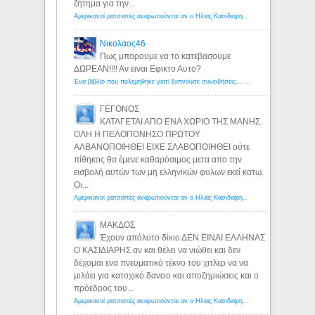
ζήτημα για την...
Αμερικανοί ρατσιστές αναρωτιούνται αν ο Ηλίας Κασιδιάρης ανήκει στη λευκή φυλή... - Λόγιος Ερμής
Νικολαος46
Πως μπορουμε να το κατεβασουμε
ΔΩΡΕΑΝ!!!! Αν ειναι Εφικτο Αυτο?
Ένα βιβλίο που πολεμήθηκε γιατί ξυπνούσε συνειδήσεις... - Λόγιος Ερμής | Η γνώση ξεκινάει με την αναζήτηση...
ΓΕΓΟΝΟΣ
ΚΑΤΑΓΕΤΑΙ ΑΠΟ ΕΝΑ ΧΩΡΙΟ ΤΗΣ ΜΑΝΗΣ.
ΟΛΗ Η ΠΕΛΟΠΟΝΗΣΟ ΠΡΩΤΟΥ
ΑΛΒΑΝΟΠΟΙΗΘΕΙ ΕΙΧΕ ΣΛΑΒΟΠΟΙΗΘΕΙ ούτε
πίθηκος θα έμενε καθαρόαιμος μετα απο την
εισβολή αυτών των μη ελληνικών φυλων εκεί κατω.
Οι...
Αμερικανοί ρατσιστές αναρωτιούνται αν ο Ηλίας Κασιδιάρης ανήκει στη λευκή φυλή... - Λόγιος Ερμής
ΜΑΚΔΟΣ
Έχουν απόλυτο δίκιο ΔΕΝ ΕΙΝΑΙ ΕΛΛΗΝΑΣ
Ο ΚΑΣΙΔΙΑΡΗΣ αν και θέλει να νιώθει και δεν
δέχομαι ενα πνευματικό τέκνο του χιτλερ να να
μιλάει για κατοχικό δανειο και αποζημιώσεις και ο
πρόεδρος του...
Αμερικανοί ρατσιστές αναρωτιούνται αν ο Ηλίας Κασιδιάρης ανήκει στη λευκή φυλή... - Λόγιος Ερμής