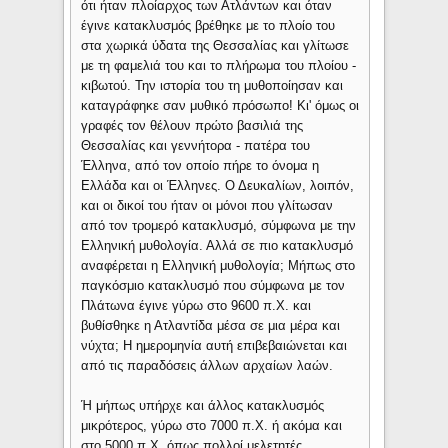
ότι ήταν πλοίαρχος των Ατλάντων και όταν
έγινε κατακλυσμός βρέθηκε με το πλοίο του
στα χωρικά ύδατα της Θεσσαλίας και γλίτωσε
με τη φαμελιά του και το πλήρωμα του πλοίου -
κιβωτού. Την ιστορία του τη μυθοποίησαν και
καταγράφηκε σαν μυθικό πρόσωπο! Κι' όμως οι
γραφές τον θέλουν πρώτο βασιλιά της
Θεσσαλίας και γεννήτορα - πατέρα του
Έλληνα, από τον οποίο πήρε το όνομα η
Ελλάδα και οι Έλληνες. Ο Δευκαλίων, λοιπόν,
και οι δικοί του ήταν οι μόνοι που γλίτωσαν
από τον τρομερό κατακλυσμό, σύμφωνα με την
Ελληνική μυθολογία. Αλλά σε πιο κατακλυσμό
αναφέρεται η Ελληνική μυθολογία; Μήπως στο
παγκόσμιο κατακλυσμό που σύμφωνα με τον
Πλάτωνα έγινε γύρω στο 9600 π.Χ. και
βυθίσθηκε η Ατλαντίδα μέσα σε μια μέρα και
νύχτα; Η ημερομηνία αυτή επιβεβαιώνεται και
από τις παραδόσεις άλλων αρχαίων λαών.
Ή μήπως υπήρχε και άλλος κατακλυσμός
μικρότερος, γύρω στο 7000 π.Χ. ή ακόμα και
στο 5000 π.Χ, όπως πολλοί μελετητές