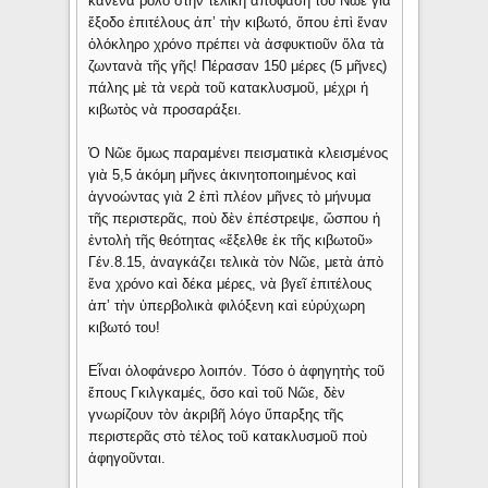
κανένα ρόλο στὴν τελικὴ ἀπόφαση τοῦ Νῶε γιὰ
ἔξοδο ἐπιτέλους ἀπ’ τὴν κιβωτό, ὅπου ἐπὶ ἕναν
ὁλόκληρο χρόνο πρέπει νὰ ἀσφυκτιοῦν ὅλα τὰ
ζωντανὰ τῆς γῆς! Πέρασαν 150 μέρες (5 μῆνες)
πάλης μὲ τὰ νερὰ τοῦ κατακλυσμοῦ, μέχρι ἡ
κιβωτὸς νὰ προσαράξει.
Ὁ Νῶε ὅμως παραμένει πεισματικὰ κλεισμένος
γιὰ 5,5 ἀκόμη μῆνες ἀκινητοποιημένος καὶ
ἀγνοώντας γιὰ 2 ἐπὶ πλέον μῆνες τὸ μήνυμα
τῆς περιστερᾶς, ποὺ δὲν ἐπέστρεψε, ὥσπου ἡ
ἐντολὴ τῆς θεότητας «ἔξελθε ἐκ τῆς κιβωτοῦ»
Γέν.8.15, ἀναγκάζει τελικὰ τὸν Νῶε, μετὰ ἀπὸ
ἕνα χρόνο καὶ δέκα μέρες, νὰ βγεῖ ἐπιτέλους
ἀπ’ τὴν ὑπερβολικὰ φιλόξενη καὶ εὐρύχωρη
κιβωτό του!
Εἶναι ὁλοφάνερο λοιπόν. Τόσο ὁ ἀφηγητὴς τοῦ
ἔπους Γκιλγκαμές, ὅσο καὶ τοῦ Νῶε, δὲν
γνωρίζουν τὸν ἀκριβῆ λόγο ὕπαρξης τῆς
περιστερᾶς στὸ τέλος τοῦ κατακλυσμοῦ ποὺ
ἀφηγοῦνται.