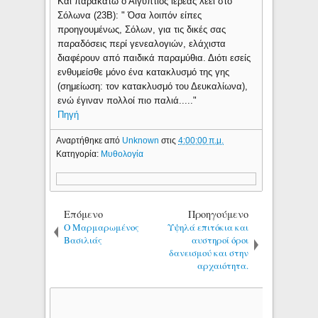
Και παρακάτω ο Αιγύπτιος ιερέας λεει στο
Σόλωνα (23B): " Όσα λοιπόν είπες
προηγουμένως, Σόλων, για τις δικές σας
παραδόσεις περί γενεαλογιών, ελάχιστα
διαφέρουν από παιδικά παραμύθια. Διότι εσείς
ενθυμείσθε μόνο ένα κατακλυσμό της γης
(σημείωση: τον κατακλυσμό του Δευκαλίωνα),
ενώ έγιναν πολλοί πιο παλιά....."
Πηγή
Αναρτήθηκε από
Unknown
στις
4:00:00 π.μ.
Κατηγορία:
Μυθολογία
Επόμενο
Προηγούμενο
Ο Μαρμαρωμένος
Υψηλά επιτόκια και
Βασιλιάς
αυστηροί όροι
δανεισμού και στην
αρχαιότητα.