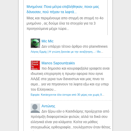
Μνημόνια: Ποια μέτρα επιβλήθηκαν, ποιοι μας
δάνεισαν, πού πήγαν τα λεφτά...
Μιας και περιμένουμε απο στιγμή σε στιγμή το 4ο
μνημόνιο , ας δούμε όλα τα στοιχεία για τα 3
προηγούμενα μέχρι τώρα...
Mic Mic
Δεν υπάρχει τέτοιο άρθρο στο planetnews
Λόγιος Ερμής | Η γνώση ξεκινάει με την αναζήτηση...: Ιδού οι 18 που χρωστούν 11 δις ευρώ!
Manos Sapountzakis
πιο δημοσιο και κουραφεξαλα γραφετε ειναι
ιδιωτικη επιχειρηση η πρωην εφορια που εγινε
ΑΑΔΕ στα χερια των δανειστων και μας πινει το
αιμα... για να πηγαινουν τα λεφτα εξω και οχι υπερ
του Ελληνικου...
Εφορία: Κατάσχονται όλα ύστερα από 30 μέρες και χωρίς δικαστικές αποφάσεις - Λόγιος Ερμής
Αντώνης
Δεν ξέρω εάν ο Κασιδιάρης προέρχεται από
πρόσμιξη διαφορετικών φυλών, αλλά τα δικά σου
ελληνικά είναι για κλάματα. Κοίτα να μάθεις
στοιχειωδώς ορθογραφία...τουλάχιστον όταν θέτεις