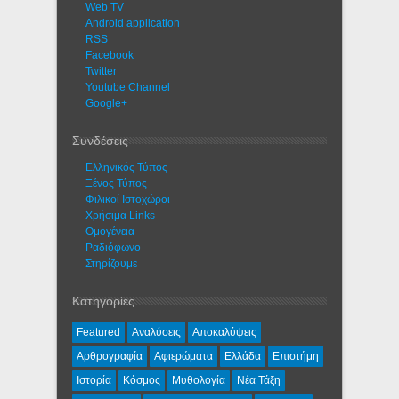
Web TV
Android application
RSS
Facebook
Twitter
Youtube Channel
Google+
Συνδέσεις
Ελληνικός Τύπος
Ξένος Τύπος
Φιλικοί Ιστοχώροι
Χρήσιμα Links
Ομογένεια
Ραδιόφωνο
Στηρίζουμε
Κατηγορίες
Featured
Αναλύσεις
Αποκαλύψεις
Αρθρογραφία
Αφιερώματα
Ελλάδα
Επιστήμη
Ιστορία
Κόσμος
Μυθολογία
Νέα Τάξη