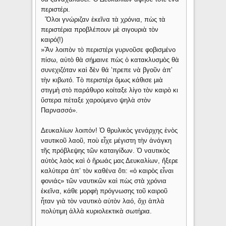
περιστέρι.
Ὅλοι γνώριζαν ἐκεῖνα τὰ χρόνια, πὼς τὰ
περιστέρια προβλέπουν μὲ σιγουριὰ τὸν
καιρό(!)
»Ἂν λοιπὸν τὸ περιστέρι γυρνοῦσε φοβισμένο
πίσω, αὐτὸ θὰ σήμαινε πὼς ὁ κατακλυσμὸς θὰ
συνεχιζόταν καὶ δὲν θά ’πρεπε νὰ βγοῦν ἀπ’
τὴν κιβωτό. Τὸ περιστέρι ὅμως κάθισε μιὰ
στιγμὴ στὸ παράθυρο κοίταξε λίγο τὸν καιρὸ κι
ὕστερα πέταξε χαρούμενο ψηλὰ στὸν
Παρνασσό».
Δευκαλίων λοιπόν! Ὁ θρυλικὸς γενάρχης ἑνὸς
ναυτικοῦ λαοῦ, ποὺ εἶχε μέγιστη τὴν ἀνάγκη
τῆς πρόβλεψης τῶν καταιγίδων. Ὁ ναυτικὸς
αὐτὸς λαὸς καὶ ὁ ἥρωάς μας Δευκαλίων, ἤξερε
καλύτερα ἀπ’ τὸν καθένα ὅτι: «ὁ καιρὸς εἶναι
φονιάς» τῶν ναυτικῶν καὶ πὼς στὰ χρόνια
ἐκεῖνα, κάθε μορφὴ πρόγνωσης τοῦ καιροῦ
ἦταν γιὰ τὸν ναυτικὸ αὐτὸν λαό, ὄχι ἁπλὰ
πολύτιμη ἀλλὰ κυριολεκτικὰ σωτήρια.