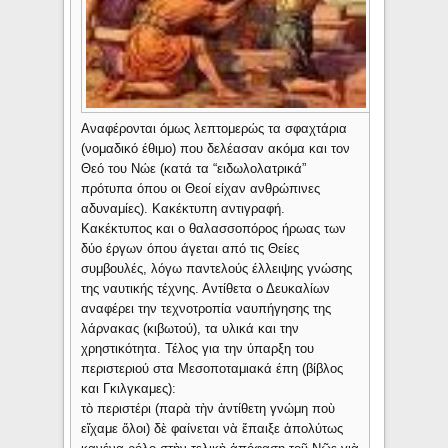
Αναφέρονται όμως λεπτομερώς τα σφαχτάρια
(νομαδικό έθιμο) που δελέασαν ακόμα και τον
Θεό του Νώε (κατά τα “ειδωλολατρικά”
πρότυπα όπου οι Θεοί είχαν ανθρώπινες
αδυναμίες). Κακέκτυπη αντιγραφή.
Κακέκτυπος και ο θαλασσοπόρος ήρωας των
δύο έργων όπου άγεται από τις Θείες
συμβουλές, λόγω παντελούς έλλειψης γνώσης
της ναυτικής τέχνης. Αντίθετα ο Δευκαλίων
αναφέρει την τεχνοτροπία ναυπήγησης της
λάρνακας (κιβωτού), τα υλικά και την
χρηστικότητα. Τέλος για την ύπαρξη του
περιστεριού στα Μεσοποταμιακά έπη (βίβλος
και Γκιλγκαμες):
τὸ περιστέρι (παρὰ τὴν ἀντίθετη γνώμη ποὺ
εἴχαμε ὅλοι) δὲ φαίνεται νὰ ἔπαιξε ἀπολύτως