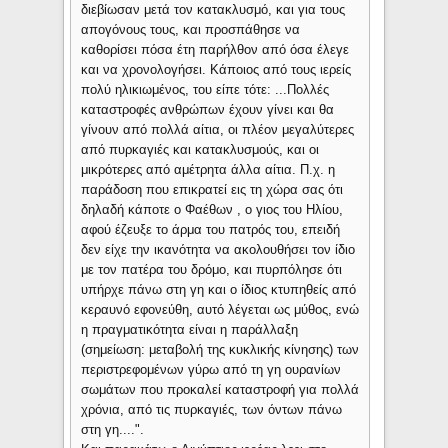
διεβίωσαν μετά τον κατακλυσμό, και για τους
απογόνους τους, και προσπάθησε να
καθορίσει πόσα έτη παρήλθον από όσα έλεγε
και να χρονολογήσει. Κάποιος από τους ιερείς
πολύ ηλικιωμένος, του είπε τότε: ...Πολλές
καταστροφές ανθρώπων έχουν γίνει και θα
γίνουν από πολλά αίτια, οι πλέον μεγαλύτερες
από πυρκαγιές και κατακλυσμούς, και οι
μικρότερες από αμέτρητα άλλα αίτια. Π.χ. η
παράδοση που επικρατεί εις τη χώρα σας ότι
δηλαδή κάποτε ο Φαέθων , ο γιος του Ηλίου,
αφού έζευξε το άρμα του πατρός του, επειδή
δεν είχε την ικανότητα να ακολουθήσει τον ίδιο
με τον πατέρα του δρόμο, και πυρπόλησε ότι
υπήρχε πάνω στη γη και ο ίδιος κτυπηθείς από
κεραυνό εφονεύθη, αυτό λέγεται ως μύθος, ενώ
η πραγματικότητα είναι η παράλλαξη
(σημείωση: μεταβολή της κυκλικής κίνησης) των
περιστρεφομένων γύρω από τη γη ουρανίων
σωμάτων που προκαλεί καταστροφή για πολλά
χρόνια, από τις πυρκαγιές, των όντων πάνω
στη γη....".