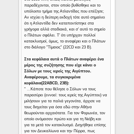
παραδέχονται, στον οποίο βυθίσθηκε και το
υπόλοιπο τμήμα της Ατλαντίδας που επέζησε;
Αν ισχύει η δεύτερη εκδοχή τότε αυτό σημαίνει
ότι η Ατλαντίδα δεν καταποντίστηκε στα
γρήγορα αλλά σταδιακά, και σ' αυτό το σημείο
ο Πλάτων σφάλει. Τ' ότι υπήρχαν πολλοί
κατακλυσμοί, όμως, το αναφέρει και ο Πλάτων
στο διάλογο "Τίμαιος" (22CD και 23 Β).
Στα κεφάλαια αυτά ο Πλάτων αναφέρει ένα
μέρος της συζήτησης που είχε κάνει ο
Σόλων με τους ιερείς της Αιγύπτου.
Αναφέρουμε, τα συγκεκριμένα
κεφάλαια(22ABCD, 23B):
" ...Κάποτε που θέλησε ο Σόλων να τους
παρασύρει (εννοεί: τους ιερείς της Αιγύπτου) να
μιλήσουν για τα παλιά γεγονότα, άρχισε να
τους διηγείται για όσα εδώ στην Αθήνα
θεωρούνται αρχαιότατα. Για τον Φορωνέα, τον
οποίο ονόμασαν πρώτο και για τη Νιόβη και
για τα μετά τον κατακλυσμό. Διηγήθηκε επίσης
για τον Δευκαλίωνα και την Πύρρα, πως