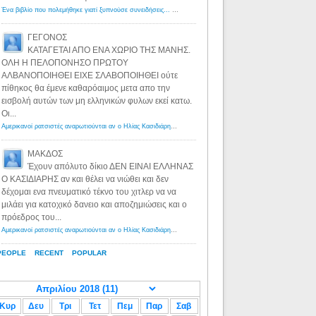
Ένα βιβλίο που πολεμήθηκε γιατί ξυπνούσε συνειδήσεις... - Λόγιος Ερμής | Η γνώση ξεκινάει με την αναζήτηση...
ΓΕΓΟΝΟΣ
ΚΑΤΑΓΕΤΑΙ ΑΠΟ ΕΝΑ ΧΩΡΙΟ ΤΗΣ ΜΑΝΗΣ.
ΟΛΗ Η ΠΕΛΟΠΟΝΗΣΟ ΠΡΩΤΟΥ
ΑΛΒΑΝΟΠΟΙΗΘΕΙ ΕΙΧΕ ΣΛΑΒΟΠΟΙΗΘΕΙ ούτε
πίθηκος θα έμενε καθαρόαιμος μετα απο την
εισβολή αυτών των μη ελληνικών φυλων εκεί κατω.
Οι...
Αμερικανοί ρατσιστές αναρωτιούνται αν ο Ηλίας Κασιδιάρης ανήκει στη λευκή φυλή... - Λόγιος Ερμής
·
8 yea
ΜΑΚΔΟΣ
Έχουν απόλυτο δίκιο ΔΕΝ ΕΙΝΑΙ ΕΛΛΗΝΑΣ
Ο ΚΑΣΙΔΙΑΡΗΣ αν και θέλει να νιώθει και δεν
δέχομαι ενα πνευματικό τέκνο του χιτλερ να να
μιλάει για κατοχικό δανειο και αποζημιώσεις και ο
πρόεδρος του...
Αμερικανοί ρατσιστές αναρωτιούνται αν ο Ηλίας Κασιδιάρης ανήκει στη λευκή φυλή... - Λόγιος Ερμής
·
8 yea
PEOPLE
RECENT
POPULAR
Κυρ
Δευ
Τρι
Τετ
Πεμ
Παρ
Σαβ