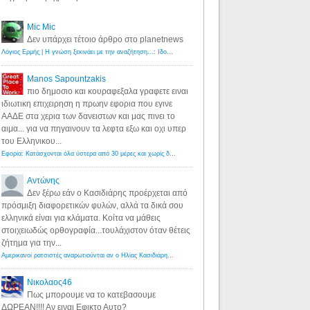
Mic Mic
Δεν υπάρχει τέτοιο άρθρο στο planetnews
Λόγιος Ερμής | Η γνώση ξεκινάει με την αναζήτηση...: Ιδού οι 18 που χρωστούν 11 δις ευρώ!
·
6 years ago
Manos Sapountzakis
πιο δημοσιο και κουραφεξαλα γραφετε ειναι
ιδιωτικη επιχειρηση η πρωην εφορια που εγινε
ΑΑΔΕ στα χερια των δανειστων και μας πινει το
αιμα... για να πηγαινουν τα λεφτα εξω και οχι υπερ
του Ελληνικου...
Εφορία: Κατάσχονται όλα ύστερα από 30 μέρες και χωρίς δικαστικές αποφάσεις - Λόγιος Ερμής
·
6 years ag
Αντώνης
Δεν ξέρω εάν ο Κασιδιάρης προέρχεται από
πρόσμιξη διαφορετικών φυλών, αλλά τα δικά σου
ελληνικά είναι για κλάματα. Κοίτα να μάθεις
στοιχειωδώς ορθογραφία...τουλάχιστον όταν θέτεις
ζήτημα για την...
Αμερικανοί ρατσιστές αναρωτιούνται αν ο Ηλίας Κασιδιάρης ανήκει στη λευκή φυλή... - Λόγιος Ερμής
·
7 yea
Νικολαος46
Πως μπορουμε να το κατεβασουμε
ΔΩΡΕΑΝ!!!! Αν ειναι Εφικτο Αυτο?