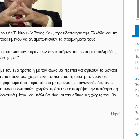
του ΔΝΤ, Ντομινίκ Στρος Καν, προειδοποίησε την Ελλάδα και την
 προκειμένου να αντιμετωπίσουν τα προβλήματά τους.
Φά
οι
σει επί μακρόν πέραν των δυνατοτήτων του είναι μία τρελή ιδέα,
Το
 δύο χώρες".
με
με
με τον ένα τρόπο ή με τον άλλο θα πρέπει να σφίξουν το ζωνάρι
ι πιο αδύναμες χώρες είναι αυτές που πρώτες μπαίνουν σε
Συ
ατηρήσουμε όσο περισσότερο μπορούμε τις κοινωνικές δαπάνες.
Έπ
ύη των ευρωπαϊκών χωρών πρέπει να αποτρέψει την κατάρρευση
η 
ραστικά μέτρα, και πάλι θα είναι οι πιο αδύναμες χώρες που θα
Γκ
Aι
Σε
Πηγή
να
συ
Το