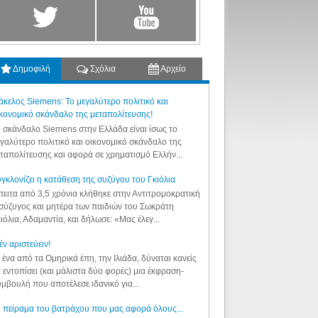
Δημοφιλή
Σχόλια
Αρχείο
κελος Siemens: Το μεγαλύτερο πολιτικό και
κονομικό σκάνδαλο της μεταπολίτευσης!
 σκάνδαλο Siemens στην Ελλάδα είναι ίσως το
γαλύτερο πολιτικό και οικονομικό σκάνδαλο της
ταπολίτευσης και αφορά σε χρηματισμό Ελλήν...
γκλονίζει η κατάθεση της συζύγου του Γκιόλια
ειτα από 3,5 χρόνια κλήθηκε στην Αντιτρομοκρατική
σύζυγος και μητέρα των παιδιών του Σωκράτη
ιόλια, Αδαμαντία, και δήλωσε: «Μας έλεγ...
έν αριστεύειν!
 ένα από τα Ομηρικά έπη, την Ιλιάδα, δύναται κανείς
 εντοπίσει (και μάλιστα δύο φορές) μια έκφραση-
μβουλή που αποτέλεσε ιδανικό για...
 πείραμα του βατράχου που μας αφορά όλους...