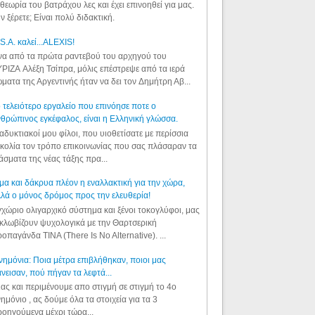
θεωρία του βατράχου λες και έχει επινοηθεί για μας.
ν ξέρετε; Είναι πολύ διδακτική.
S.A. καλεί...ALEXIS!
α από τα πρώτα ραντεβού του αρχηγού του
ΡΙΖΑ Αλέξη Τσίπρα, μόλις επέστρεψε από τα ιερά
ματα της Αργεντινής ήταν να δει τον Δημήτρη Αβ...
 τελειότερο εργαλείο που επινόησε ποτε ο
θρώπινος εγκέφαλος, είναι η Ελληνική γλώσσα.
αδυκτιακοί μου φίλοι, που υιοθετίσατε με περίσσια
κολία τον τρόπο επικοινωνίας που σας πλάσαραν τα
άσματα της νέας τάξης πρα...
μα και δάκρυα πλέον η εναλλακτική για την χώρα,
λά ο μόνος δρόμος προς την ελευθερία!
χώριο ολιγαρχικό σύστημα και ξένοι τοκογλύφοι, μας
κλωβίζουν ψυχολογικά με την Θαρτσερική
οπαγάνδα TINA (There Is No Alternative). ...
ημόνια: Ποια μέτρα επιβλήθηκαν, ποιοι μας
νεισαν, πού πήγαν τα λεφτά...
ας και περιμένουμε απο στιγμή σε στιγμή το 4ο
ημόνιο , ας δούμε όλα τα στοιχεία για τα 3
οηγούμενα μέχρι τώρα...