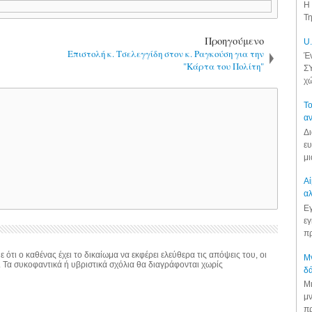
Η 
Τη
Προηγούμενο
U.
Επιστολή κ. Τσελεγγίδη στον κ. Ραγκούση για την
Έν
"Κάρτα του Πολίτη"
ΣΥ
χώ
Το
αν
Δι
ευ
μι
Αί
αλ
Εγ
εγ
πρ
 ότι ο καθένας έχει το δικαίωμα να εκφέρει ελεύθερα τις απόψεις του, οι
Μν
. Τα συκοφαντικά ή υβριστικά σχόλια θα διαγράφονται χωρίς
δά
Μι
μν
πρ