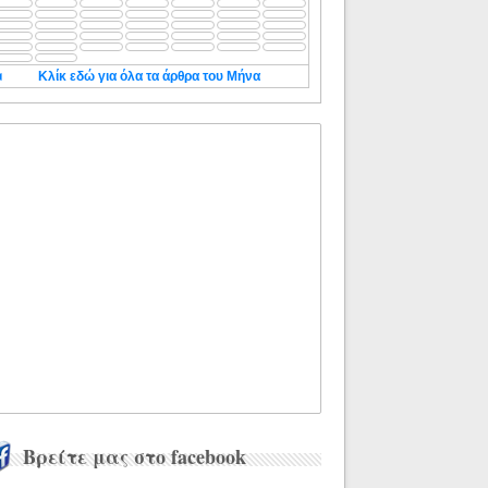
◄
Κλίκ εδώ για όλα τα άρθρα του Μήνα
Βρείτε μας στο facebook