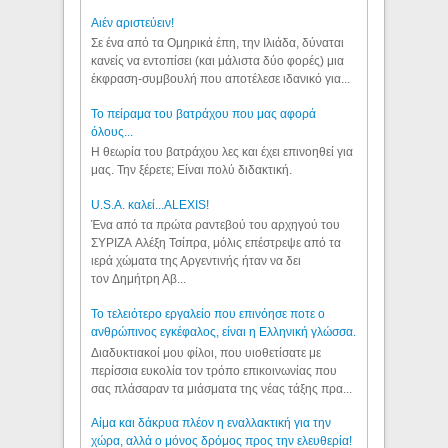
Aιέν αριστεύειν!
Σε ένα από τα Ομηρικά έπη, την Ιλιάδα, δύναται
κανείς να εντοπίσει (και μάλιστα δύο φορές) μια
έκφραση-συμβουλή που αποτέλεσε ιδανικό για...
Το πείραμα του βατράχου που μας αφορά
όλους...
Η θεωρία του βατράχου λες και έχει επινοηθεί για
μας. Την ξέρετε; Είναι πολύ διδακτική.
U.S.A. καλεί...ALEXIS!
Ένα από τα πρώτα ραντεβού του αρχηγού του
ΣΥΡΙΖΑ Αλέξη Τσίπρα, μόλις επέστρεψε από τα
ιερά χώματα της Αργεντινής ήταν να δει
τον Δημήτρη Αβ...
Το τελειότερο εργαλείο που επινόησε ποτε ο
ανθρώπινος εγκέφαλος, είναι η Ελληνική γλώσσα.
Διαδυκτιακοί μου φίλοι, που υιοθετίσατε με
περίσσια ευκολία τον τρόπο επικοινωνίας που
σας πλάσαραν τα μιάσματα της νέας τάξης πρα...
Αίμα και δάκρυα πλέον η εναλλακτική για την
χώρα, αλλά ο μόνος δρόμος προς την ελευθερία!