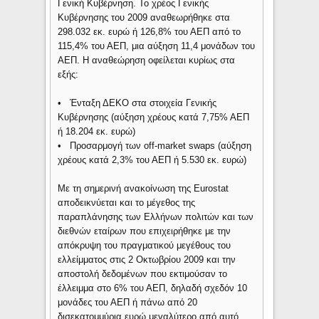
Γενική Κυβέρνηση. Το χρέος Γενικής
Κυβέρνησης του 2009 αναθεωρήθηκε στα
298.032 εκ. ευρώ ή 126,8% του ΑΕΠ από το
115,4% του ΑΕΠ, μια αύξηση 11,4 μονάδων του
ΑΕΠ. Η αναθεώρηση οφείλεται κυρίως στα
εξής:
• Ένταξη ΔΕΚΟ στα στοιχεία Γενικής
Κυβέρνησης (αύξηση χρέους κατά 7,75% ΑΕΠ
ή 18.204 εκ. ευρώ)
• Προσαρμογή των off-market swaps (αύξηση
χρέους κατά 2,3% του ΑΕΠ ή 5.530 εκ. ευρώ)
Με τη σημερινή ανακοίνωση της Eurostat
αποδεικνύεται και το μέγεθος της
παραπλάνησης των Ελλήνων πολιτών και των
διεθνών εταίρων που επιχειρήθηκε με την
απόκρυψη του πραγματικού μεγέθους του
ελλείμματος στις 2 Οκτωβρίου 2009 και την
αποστολή δεδομένων που εκτιμούσαν το
έλλειμμα στο 6% του ΑΕΠ, δηλαδή σχεδόν 10
μονάδες του ΑΕΠ ή πάνω από 20
δισεκατομμύρια ευρώ μεγαλύτερο από αυτό