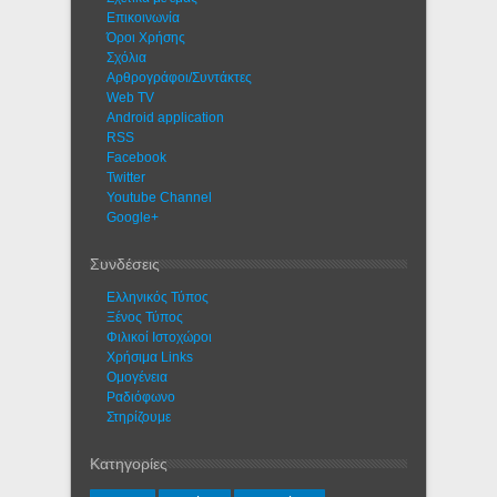
Eπικοινωνία
Όροι Χρήσης
Σχόλια
Αρθρογράφοι/Συντάκτες
Web TV
Android application
RSS
Facebook
Twitter
Youtube Channel
Google+
Συνδέσεις
Ελληνικός Τύπος
Ξένος Τύπος
Φιλικοί Ιστοχώροι
Χρήσιμα Links
Ομογένεια
Ραδιόφωνο
Στηρίζουμε
Κατηγορίες