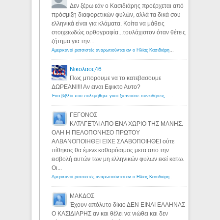
Δεν ξέρω εάν ο Κασιδιάρης προέρχεται από
πρόσμιξη διαφορετικών φυλών, αλλά τα δικά σου
ελληνικά είναι για κλάματα. Κοίτα να μάθεις
στοιχειωδώς ορθογραφία...τουλάχιστον όταν θέτεις
ζήτημα για την...
Αμερικανοί ρατσιστές αναρωτιούνται αν ο Ηλίας Κασιδιάρης ανήκει στη λευκή φυλή... - Λόγιος Ερμής
Νικολαος46
Πως μπορουμε να το κατεβασουμε
ΔΩΡΕΑΝ!!!! Αν ειναι Εφικτο Αυτο?
Ένα βιβλίο που πολεμήθηκε γιατί ξυπνούσε συνειδήσεις... - Λόγιος Ερμής | Η γνώση ξεκινάει με την αναζήτηση...
ΓΕΓΟΝΟΣ
ΚΑΤΑΓΕΤΑΙ ΑΠΟ ΕΝΑ ΧΩΡΙΟ ΤΗΣ ΜΑΝΗΣ.
ΟΛΗ Η ΠΕΛΟΠΟΝΗΣΟ ΠΡΩΤΟΥ
ΑΛΒΑΝΟΠΟΙΗΘΕΙ ΕΙΧΕ ΣΛΑΒΟΠΟΙΗΘΕΙ ούτε
πίθηκος θα έμενε καθαρόαιμος μετα απο την
εισβολή αυτών των μη ελληνικών φυλων εκεί κατω.
Οι...
Αμερικανοί ρατσιστές αναρωτιούνται αν ο Ηλίας Κασιδιάρης ανήκει στη λευκή φυλή... - Λόγιος Ερμής
ΜΑΚΔΟΣ
Έχουν απόλυτο δίκιο ΔΕΝ ΕΙΝΑΙ ΕΛΛΗΝΑΣ
Ο ΚΑΣΙΔΙΑΡΗΣ αν και θέλει να νιώθει και δεν