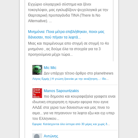
Εγχώριο ολιγαρχικό σύστημα και ξένοι
τοκογλύφοι, μας εγκλωβίζουν ψυχολογικά με την
Θαρτσερική προπαγάνδα TINA (There Is No
Alternative). ...
Μνημόνια: Ποια μέτρα επιβλήθηκαν, ποιοι μας
δάνεισαν, πού πήγαν τα λεφτά...
Μιας και περιμένουμε απο στιγμή σε στιγμή το 4ο
μνημόνιο , ας δούμε όλα τα στοιχεία για τα 3
προηγούμενα μέχρι τώρα...
Mic Mic
Δεν υπάρχει τέτοιο άρθρο στο planetnews
Λόγιος Ερμής | Η γνώση ξεκινάει με την αναζήτηση...: Ιδού οι 18 που χρωστούν 11 δις ευρώ!
Manos Sapountzakis
πιο δημοσιο και κουραφεξαλα γραφετε ειναι
ιδιωτικη επιχειρηση η πρωην εφορια που εγινε
ΑΑΔΕ στα χερια των δανειστων και μας πινει το
αιμα... για να πηγαινουν τα λεφτα εξω και οχι υπερ
του Ελληνικου...
Εφορία: Κατάσχονται όλα ύστερα από 30 μέρες και χωρίς δικαστικές αποφάσεις - Λόγιος Ερμής
Αντώνης