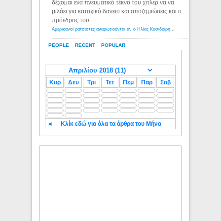
δέχομαι ενα πνευματικό τέκνο του χιτλερ να να
μιλάει για κατοχικό δανειο και αποζημιώσεις και ο
πρόεδρος του...
Αμερικανοί ρατσιστές αναρωτιούνται αν ο Ηλίας Κασιδιάρης ανήκει στη λευκή φυλή... - Λόγιος Ερμής
PEOPLE
RECENT
POPULAR
Κυρ
Δευ
Τρι
Τετ
Πεμ
Παρ
Σαβ
◄
Κλίκ εδώ για όλα τα άρθρα του Μήνα