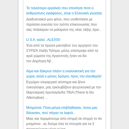
Το τελειότερο εργαλείο που επινόησε ποτε ο
ανθρώπινος εγκέφαλος, είναι η Ελληνική γλώσσα.
Διαδυκτιακοί μου φίλοι, που υιοθετίσατε με
περίσσια ευκολία τον τρόπο επικοινωνίας που
σας πλάσαραν τα μιάσματα της νέας τάξης πρα...
U.S.A. καλεί...ALEXIS!
Ένα από τα πρώτα ραντεβού του αρχηγού του
ΣΥΡΙΖΑ Αλέξη Τσίπρα, μόλις επέστρεψε από τα
ιερά χώματα της Αργεντινής ήταν να δει
τον Δημήτρη Αβ...
Αίμα και δάκρυα πλέον η εναλλακτική για την
χώρα, αλλά ο μόνος δρόμος προς την ελευθερία!
Εγχώριο ολιγαρχικό σύστημα και ξένοι
τοκογλύφοι, μας εγκλωβίζουν ψυχολογικά με την
Θαρτσερική προπαγάνδα TINA (There Is No
Alternative). ...
Μνημόνια: Ποια μέτρα επιβλήθηκαν, ποιοι μας
δάνεισαν, πού πήγαν τα λεφτά...
Μιας και περιμένουμε απο στιγμή σε στιγμή το 4ο
μνημόνιο , ας δούμε όλα τα στοιχεία για τα 3