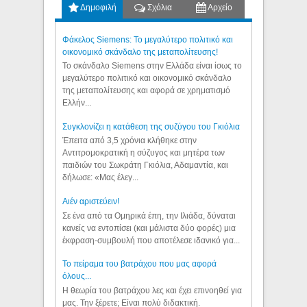
Δημοφιλή
Σχόλια
Αρχείο
Φάκελος Siemens: Το μεγαλύτερο πολιτικό και
οικονομικό σκάνδαλο της μεταπολίτευσης!
Το σκάνδαλο Siemens στην Ελλάδα είναι ίσως το
μεγαλύτερο πολιτικό και οικονομικό σκάνδαλο
της μεταπολίτευσης και αφορά σε χρηματισμό
Ελλήν...
Συγκλονίζει η κατάθεση της συζύγου του Γκιόλια
Έπειτα από 3,5 χρόνια κλήθηκε στην
Αντιτρομοκρατική η σύζυγος και μητέρα των
παιδιών του Σωκράτη Γκιόλια, Αδαμαντία, και
δήλωσε: «Μας έλεγ...
Aιέν αριστεύειν!
Σε ένα από τα Ομηρικά έπη, την Ιλιάδα, δύναται
κανείς να εντοπίσει (και μάλιστα δύο φορές) μια
έκφραση-συμβουλή που αποτέλεσε ιδανικό για...
Το πείραμα του βατράχου που μας αφορά
όλους...
Η θεωρία του βατράχου λες και έχει επινοηθεί για
μας. Την ξέρετε; Είναι πολύ διδακτική.