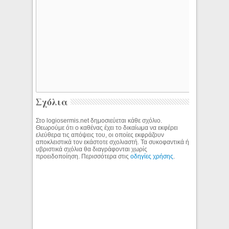
Σχόλια
Στο logiosermis.net δημοσιεύεται κάθε σχόλιο.
Θεωρούμε ότι ο καθένας έχει το δικαίωμα να εκφέρει
ελεύθερα τις απόψεις του, οι οποίες εκφράζουν
αποκλειστικά τον εκάστοτε σχολιαστή. Τα συκοφαντικά ή
υβριστικά σχόλια θα διαγράφονται χωρίς
προειδοποίηση. Περισσότερα στις
οδηγίες χρήσης
.