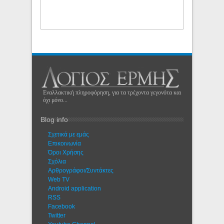
Εναλλακτική πληροφόρηση, για τα τρέχοντα γεγονότα και
όχι μόνο...
Blog info
Σχετικά με εμάς
Eπικοινωνία
Όροι Χρήσης
Σχόλια
Αρθρογράφοι/Συντάκτες
Web TV
Android application
RSS
Facebook
Twitter