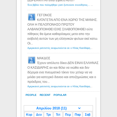
ΔΩΡΕΑΝ!!!! Αν ειναι Εφικτο Αυτο?
Ένα βιβλίο που πολεμήθηκε γιατί ξυπνούσε συνειδήσεις... - Λόγιος Ερμής | Η γνώση ξεκινάει με την αναζήτηση...
ΓΕΓΟΝΟΣ
ΚΑΤΑΓΕΤΑΙ ΑΠΟ ΕΝΑ ΧΩΡΙΟ ΤΗΣ ΜΑΝΗΣ.
ΟΛΗ Η ΠΕΛΟΠΟΝΗΣΟ ΠΡΩΤΟΥ
ΑΛΒΑΝΟΠΟΙΗΘΕΙ ΕΙΧΕ ΣΛΑΒΟΠΟΙΗΘΕΙ ούτε
πίθηκος θα έμενε καθαρόαιμος μετα απο την
εισβολή αυτών των μη ελληνικών φυλων εκεί κατω.
Οι...
Αμερικανοί ρατσιστές αναρωτιούνται αν ο Ηλίας Κασιδιάρης ανήκει στη λευκή φυλή... - Λόγιος Ερμής
ΜΑΚΔΟΣ
Έχουν απόλυτο δίκιο ΔΕΝ ΕΙΝΑΙ ΕΛΛΗΝΑΣ
Ο ΚΑΣΙΔΙΑΡΗΣ αν και θέλει να νιώθει και δεν
δέχομαι ενα πνευματικό τέκνο του χιτλερ να να
μιλάει για κατοχικό δανειο και αποζημιώσεις και ο
πρόεδρος του...
Αμερικανοί ρατσιστές αναρωτιούνται αν ο Ηλίας Κασιδιάρης ανήκει στη λευκή φυλή... - Λόγιος Ερμής
PEOPLE
RECENT
POPULAR
Κυρ
Δευ
Τρι
Τετ
Πεμ
Παρ
Σαβ