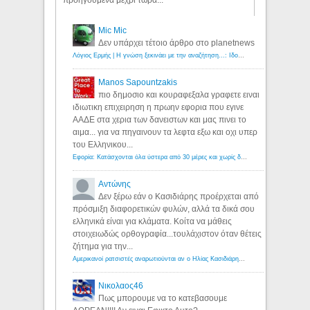
προηγούμενα μέχρι τώρα...
Mic Mic
Δεν υπάρχει τέτοιο άρθρο στο planetnews
Λόγιος Ερμής | Η γνώση ξεκινάει με την αναζήτηση...: Ιδού οι 18 που χρωστούν 11 δις ευρώ!
Manos Sapountzakis
πιο δημοσιο και κουραφεξαλα γραφετε ειναι
ιδιωτικη επιχειρηση η πρωην εφορια που εγινε
ΑΑΔΕ στα χερια των δανειστων και μας πινει το
αιμα... για να πηγαινουν τα λεφτα εξω και οχι υπερ
του Ελληνικου...
Εφορία: Κατάσχονται όλα ύστερα από 30 μέρες και χωρίς δικαστικές αποφάσεις - Λόγιος Ερμής
Αντώνης
Δεν ξέρω εάν ο Κασιδιάρης προέρχεται από
πρόσμιξη διαφορετικών φυλών, αλλά τα δικά σου
ελληνικά είναι για κλάματα. Κοίτα να μάθεις
στοιχειωδώς ορθογραφία...τουλάχιστον όταν θέτεις
ζήτημα για την...
Αμερικανοί ρατσιστές αναρωτιούνται αν ο Ηλίας Κασιδιάρης ανήκει στη λευκή φυλή... - Λόγιος Ερμής
Νικολαος46
Πως μπορουμε να το κατεβασουμε