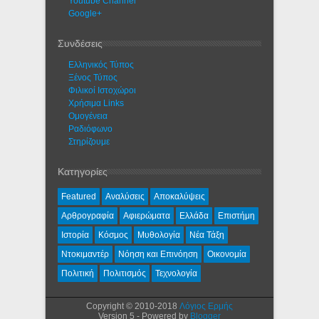
Youtube Channel
Google+
Συνδέσεις
Ελληνικός Τύπος
Ξένος Τύπος
Φιλικοί Ιστοχώροι
Χρήσιμα Links
Ομογένεια
Ραδιόφωνο
Στηρίζουμε
Κατηγορίες
Featured
Αναλύσεις
Αποκαλύψεις
Αρθρογραφία
Αφιερώματα
Ελλάδα
Επιστήμη
Ιστορία
Κόσμος
Μυθολογία
Νέα Τάξη
Ντοκιμαντέρ
Νόηση και Επινόηση
Οικονομία
Πολιτική
Πολιτισμός
Τεχνολογία
Copyright © 2010-2018
Λόγιος Ερμής
Version 5 - Powered by
Blogger