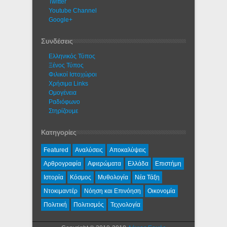
Twitter
Youtube Channel
Google+
Συνδέσεις
Ελληνικός Τύπος
Ξένος Τύπος
Φιλικοί Ιστοχώροι
Χρήσιμα Links
Ομογένεια
Ραδιόφωνο
Στηρίζουμε
Κατηγορίες
Featured
Αναλύσεις
Αποκαλύψεις
Αρθρογραφία
Αφιερώματα
Ελλάδα
Επιστήμη
Ιστορία
Κόσμος
Μυθολογία
Νέα Τάξη
Ντοκιμαντέρ
Νόηση και Επινόηση
Οικονομία
Πολιτική
Πολιτισμός
Τεχνολογία