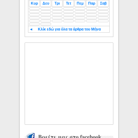
Κυρ
Δευ
Τρι
Τετ
Πεμ
Παρ
Σαβ
◄
Κλίκ εδώ για όλα τα άρθρα του Μήνα
Βρείτε μας στο facebook