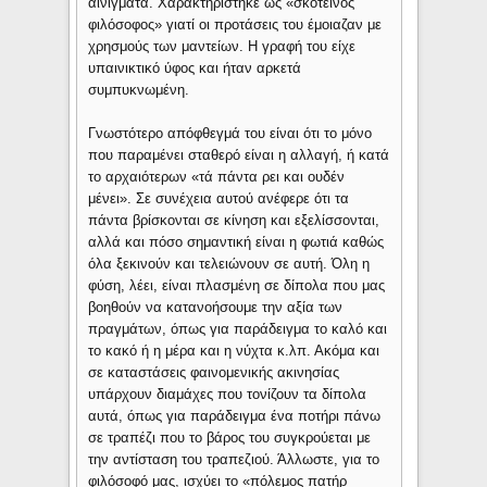
αινίγματα. Χαρακτηρίστηκε ως «σκοτεινός
φιλόσοφος» γιατί οι προτάσεις του έμοιαζαν με
χρησμούς των μαντείων. Η γραφή του είχε
υπαινικτικό ύφος και ήταν αρκετά
συμπυκνωμένη.
Γνωστότερο απόφθεγμά του είναι ότι το μόνο
που παραμένει σταθερό είναι η αλλαγή, ή κατά
το αρχαιότερων «τά πάντα ρει και ουδέν
μένει». Σε συνέχεια αυτού ανέφερε ότι τα
πάντα βρίσκονται σε κίνηση και εξελίσσονται,
αλλά και πόσο σημαντική είναι η φωτιά καθώς
όλα ξεκινούν και τελειώνουν σε αυτή. Όλη η
φύση, λέει, είναι πλασμένη σε δίπολα που μας
βοηθούν να κατανοήσουμε την αξία των
πραγμάτων, όπως για παράδειγμα το καλό και
το κακό ή η μέρα και η νύχτα κ.λπ. Ακόμα και
σε καταστάσεις φαινομενικής ακινησίας
υπάρχουν διαμάχες που τονίζουν τα δίπολα
αυτά, όπως για παράδειγμα ένα ποτήρι πάνω
σε τραπέζι που το βάρος του συγκρούεται με
την αντίσταση του τραπεζιού. Άλλωστε, για το
φιλόσοφό μας, ισχύει το «πόλεμος πατήρ