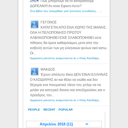
Πως μπορουμε να το κατεβασουμε
ΔΩΡΕΑΝ!!!! Αν ειναι Εφικτο Αυτο?
Ένα βιβλίο που πολεμήθηκε γιατί ξυπνούσε συνειδήσεις... - Λόγιος Ερμής | Η γνώση ξεκινάει με την αναζήτηση...
ΓΕΓΟΝΟΣ
ΚΑΤΑΓΕΤΑΙ ΑΠΟ ΕΝΑ ΧΩΡΙΟ ΤΗΣ ΜΑΝΗΣ.
ΟΛΗ Η ΠΕΛΟΠΟΝΗΣΟ ΠΡΩΤΟΥ
ΑΛΒΑΝΟΠΟΙΗΘΕΙ ΕΙΧΕ ΣΛΑΒΟΠΟΙΗΘΕΙ ούτε
πίθηκος θα έμενε καθαρόαιμος μετα απο την
εισβολή αυτών των μη ελληνικών φυλων εκεί κατω.
Οι...
Αμερικανοί ρατσιστές αναρωτιούνται αν ο Ηλίας Κασιδιάρης ανήκει στη λευκή φυλή... - Λόγιος Ερμής
ΜΑΚΔΟΣ
Έχουν απόλυτο δίκιο ΔΕΝ ΕΙΝΑΙ ΕΛΛΗΝΑΣ
Ο ΚΑΣΙΔΙΑΡΗΣ αν και θέλει να νιώθει και δεν
δέχομαι ενα πνευματικό τέκνο του χιτλερ να να
μιλάει για κατοχικό δανειο και αποζημιώσεις και ο
πρόεδρος του...
Αμερικανοί ρατσιστές αναρωτιούνται αν ο Ηλίας Κασιδιάρης ανήκει στη λευκή φυλή... - Λόγιος Ερμής
PEOPLE
RECENT
POPULAR