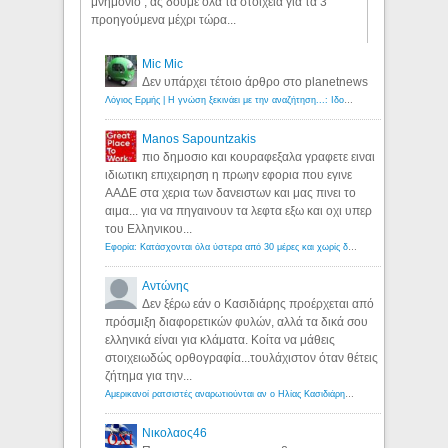
μνημόνιο , ας δούμε όλα τα στοιχεία για τα 3
προηγούμενα μέχρι τώρα...
Mic Mic
Δεν υπάρχει τέτοιο άρθρο στο planetnews
Λόγιος Ερμής | Η γνώση ξεκινάει με την αναζήτηση...: Ιδού οι 18 που χρωστούν 11 δις ευρώ!
Manos Sapountzakis
πιο δημοσιο και κουραφεξαλα γραφετε ειναι
ιδιωτικη επιχειρηση η πρωην εφορια που εγινε
ΑΑΔΕ στα χερια των δανειστων και μας πινει το
αιμα... για να πηγαινουν τα λεφτα εξω και οχι υπερ
του Ελληνικου...
Εφορία: Κατάσχονται όλα ύστερα από 30 μέρες και χωρίς δικαστικές αποφάσεις - Λόγιος Ερμής
Αντώνης
Δεν ξέρω εάν ο Κασιδιάρης προέρχεται από
πρόσμιξη διαφορετικών φυλών, αλλά τα δικά σου
ελληνικά είναι για κλάματα. Κοίτα να μάθεις
στοιχειωδώς ορθογραφία...τουλάχιστον όταν θέτεις
ζήτημα για την...
Αμερικανοί ρατσιστές αναρωτιούνται αν ο Ηλίας Κασιδιάρης ανήκει στη λευκή φυλή... - Λόγιος Ερμής
Νικολαος46