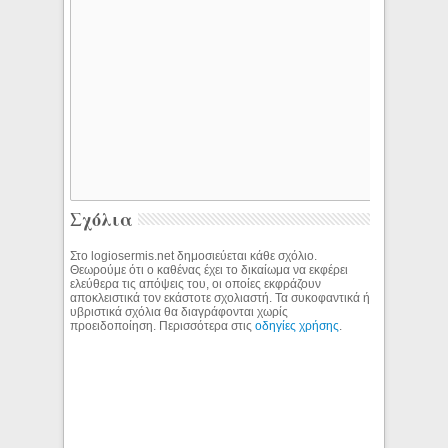
Σχόλια
Στο logiosermis.net δημοσιεύεται κάθε σχόλιο.
Θεωρούμε ότι ο καθένας έχει το δικαίωμα να εκφέρει
ελεύθερα τις απόψεις του, οι οποίες εκφράζουν
αποκλειστικά τον εκάστοτε σχολιαστή. Τα συκοφαντικά ή
υβριστικά σχόλια θα διαγράφονται χωρίς
προειδοποίηση. Περισσότερα στις
οδηγίες χρήσης
.