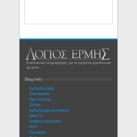
Εναλλακτική πληροφόρηση, για τα τρέχοντα γεγονότα και
όχι μόνο...
Blog info
Σχετικά με εμάς
Eπικοινωνία
Όροι Χρήσης
Σχόλια
Αρθρογράφοι/Συντάκτες
Web TV
Android application
RSS
Facebook