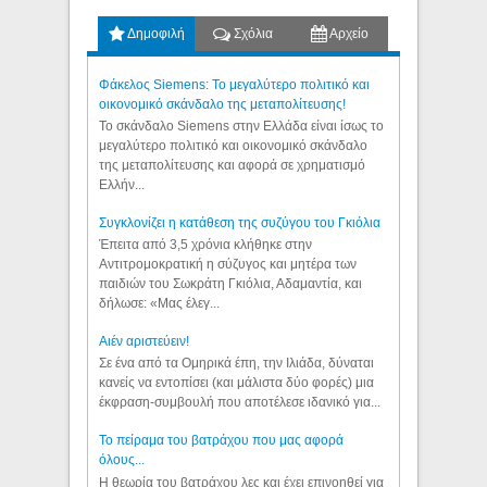
Δημοφιλή
Σχόλια
Αρχείο
Φάκελος Siemens: Το μεγαλύτερο πολιτικό και
οικονομικό σκάνδαλο της μεταπολίτευσης!
Το σκάνδαλο Siemens στην Ελλάδα είναι ίσως το
μεγαλύτερο πολιτικό και οικονομικό σκάνδαλο
της μεταπολίτευσης και αφορά σε χρηματισμό
Ελλήν...
Συγκλονίζει η κατάθεση της συζύγου του Γκιόλια
Έπειτα από 3,5 χρόνια κλήθηκε στην
Αντιτρομοκρατική η σύζυγος και μητέρα των
παιδιών του Σωκράτη Γκιόλια, Αδαμαντία, και
δήλωσε: «Μας έλεγ...
Aιέν αριστεύειν!
Σε ένα από τα Ομηρικά έπη, την Ιλιάδα, δύναται
κανείς να εντοπίσει (και μάλιστα δύο φορές) μια
έκφραση-συμβουλή που αποτέλεσε ιδανικό για...
Το πείραμα του βατράχου που μας αφορά
όλους...
Η θεωρία του βατράχου λες και έχει επινοηθεί για