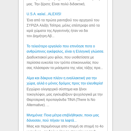
μας. Την ξέρετε; Είναι πολύ διδακτική.
U.S.A. καλεί...ALEXIS!
Ένα από τα πρώτα ραντεβού του αρχηγού του
ΣΥΡΙΖΑ Αλέξη Τσίπρα, μόλις επέστρεψε από τα
ιερά χώματα της Αργεντινής ήταν να δει
τον Δημήτρη Αβ...
Το τελειότερο εργαλείο που επινόησε ποτε ο
ανθρώπινος εγκέφαλος, είναι η Ελληνική γλώσσα.
Διαδυκτιακοί μου φίλοι, που υιοθετίσατε με
περίσσια ευκολία τον τρόπο επικοινωνίας που
σας πλάσαραν τα μιάσματα της νέας τάξης πρα...
Αίμα και δάκρυα πλέον η εναλλακτική για την
χώρα, αλλά ο μόνος δρόμος προς την ελευθερία!
Εγχώριο ολιγαρχικό σύστημα και ξένοι
τοκογλύφοι, μας εγκλωβίζουν ψυχολογικά με την
Θαρτσερική προπαγάνδα TINA (There Is No
Alternative). ...
Μνημόνια: Ποια μέτρα επιβλήθηκαν, ποιοι μας
δάνεισαν, πού πήγαν τα λεφτά...
Μιας και περιμένουμε απο στιγμή σε στιγμή το 4ο