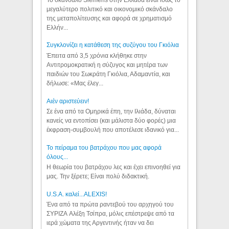
μεγαλύτερο πολιτικό και οικονομικό σκάνδαλο
της μεταπολίτευσης και αφορά σε χρηματισμό
Ελλήν...
Συγκλονίζει η κατάθεση της συζύγου του Γκιόλια
Έπειτα από 3,5 χρόνια κλήθηκε στην
Αντιτρομοκρατική η σύζυγος και μητέρα των
παιδιών του Σωκράτη Γκιόλια, Αδαμαντία, και
δήλωσε: «Μας έλεγ...
Aιέν αριστεύειν!
Σε ένα από τα Ομηρικά έπη, την Ιλιάδα, δύναται
κανείς να εντοπίσει (και μάλιστα δύο φορές) μια
έκφραση-συμβουλή που αποτέλεσε ιδανικό για...
Το πείραμα του βατράχου που μας αφορά
όλους...
Η θεωρία του βατράχου λες και έχει επινοηθεί για
μας. Την ξέρετε; Είναι πολύ διδακτική.
U.S.A. καλεί...ALEXIS!
Ένα από τα πρώτα ραντεβού του αρχηγού του
ΣΥΡΙΖΑ Αλέξη Τσίπρα, μόλις επέστρεψε από τα
ιερά χώματα της Αργεντινής ήταν να δει