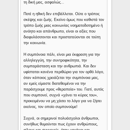
τη δική μας, ασφαλώς...
Ποτέ η ηθική δεν επιβάλλεται. Ούτε ο τρόπος
σκέψης και ζωής. Εκείνο όμως που καθιστά τον
τρόπο ζωής μιας κοινωνίας νοηματοδοτημένο ή
ανόητο και απάνθρωπο, είναι οι αξίες που
διαφυλάσσονται και προστατεύονται σε τούτη
την κοινωνία.
Η συμπόνοια πάλι, είναι μια έκφραση για την
αλληλεγγύη, την συντροφικότητα, την
συμπαράσταση και την ανθρωπιά. Και δεν
υφίσταται κανένα περιθώριο για τον ορθό λόγο,
όταν κάποιος χρειάζεται την συμπόνοια μας,
αν εμείς είμαστε διατεθειμένοι να την
παράσχουμε προς «θεραπεία» του. Γιατί, αυτός
που συμπονεί, συχνά «χάνει το κύρος του»,
προκειμένου να μη χάσει το λόγο για να ζήσει
εκείνος, τον οποίο συμπονούμε!
Συχνά, οι σημερινοί πολυάσχολοι άνθρωποι,
συνήθως θυμούνται πως έχουν ανθρώπους,
φίλους και συγγενείς, όταν μονάχοι και