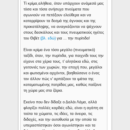
Τί κρίμα,αλήθεια, όταν υπάρχουν ανάμεσά μας
τόσα και τόσα ανήσυχα πνεύματα που
αγωνιούν να πετάξουν ελεύθερα και να
καταρρίψουν τα δεσμά της άγνοιας και της
προκατάληψης, να αναγκάζονται να ψάχνουν
στους δασκάλους και τους πνευματικούς ηγέτες
του Θιβέτ
(βλ. εδώ)
για ... την πυρίτιδα!
Είναι κρίμα ένα τόσο μεγάλο (πνευματικό)
ταξίδι, όταν, την πυρίτιδα, για παιχνίδι τους την
είχανε στα χέρια τους, τ' αλητάκια εδώ, στις
γειτονιές των χωριών, την εποχή που, μεγάλοι
και φωτισμένοι αρχόντοι, βοηθούσανε ο ένας
τον άλλον πώς ν' αρπάξουν τα ιμάτια της
καταματωμένης πατρίδας μας, καθώς παίζανε
τη χώρα μας στα ζάρια.
Εκείνο που δεν δίδαξε ο Δαλάι Λάμα, αλλά
φλογίζει πολλές καρδιές εδώ, είναι η αγάπη σε
τούτα τα χώματα, τις ιδέες, τα όνειρα, τις
διδαχές, και την αυτοθυσία με την οποία τα
υπερασπίστηκαν όσοι αγωνίστηκαν και τα