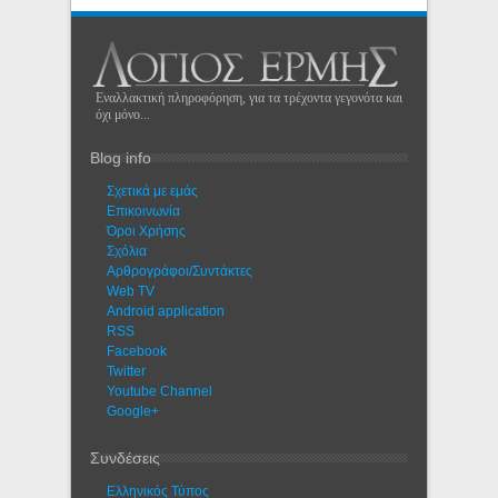
Εναλλακτική πληροφόρηση, για τα τρέχοντα γεγονότα και
όχι μόνο...
Blog info
Σχετικά με εμάς
Eπικοινωνία
Όροι Χρήσης
Σχόλια
Αρθρογράφοι/Συντάκτες
Web TV
Android application
RSS
Facebook
Twitter
Youtube Channel
Google+
Συνδέσεις
Ελληνικός Τύπος