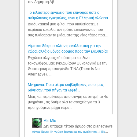
τον Δημήτρη Αβ...
Το τελειότερο εργαλείο που επινόησε ποτε ο
ανθρώπινος εγκέφαλος, είναι η Ελληνική γλώσσα.
Διαδυκτιακοί μου φίλοι, που υιοθετίσατε με
περίσσια ευκολία τον τρόπο επικοινωνίας που
σας πλάσαραν τα μιάσματα της νέας τάξης πρα...
Αίμα και δάκρυα πλέον η εναλλακτική για την
χώρα, αλλά ο μόνος δρόμος προς την ελευθερία!
Εγχώριο ολιγαρχικό σύστημα και ξένοι
τοκογλύφοι, μας εγκλωβίζουν ψυχολογικά με την
Θαρτσερική προπαγάνδα TINA (There Is No
Alternative). ...
Μνημόνια: Ποια μέτρα επιβλήθηκαν, ποιοι μας
δάνεισαν, πού πήγαν τα λεφτά...
Μιας και περιμένουμε απο στιγμή σε στιγμή το 4ο
μνημόνιο , ας δούμε όλα τα στοιχεία για τα 3
προηγούμενα μέχρι τώρα...
Mic Mic
Δεν υπάρχει τέτοιο άρθρο στο planetnews
Λόγιος Ερμής | Η γνώση ξεκινάει με την αναζήτηση...: Ιδού οι 18 που χρωστούν 11 δις ευρώ!