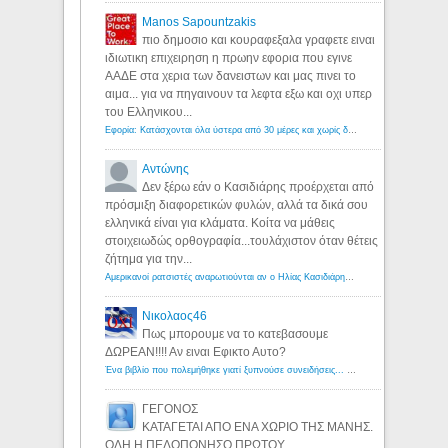
Manos Sapountzakis
πιο δημοσιο και κουραφεξαλα γραφετε ειναι
ιδιωτικη επιχειρηση η πρωην εφορια που εγινε
ΑΑΔΕ στα χερια των δανειστων και μας πινει το
αιμα... για να πηγαινουν τα λεφτα εξω και οχι υπερ
του Ελληνικου...
Εφορία: Κατάσχονται όλα ύστερα από 30 μέρες και χωρίς δικαστικές αποφάσεις - Λόγιος Ερμής
Αντώνης
Δεν ξέρω εάν ο Κασιδιάρης προέρχεται από
πρόσμιξη διαφορετικών φυλών, αλλά τα δικά σου
ελληνικά είναι για κλάματα. Κοίτα να μάθεις
στοιχειωδώς ορθογραφία...τουλάχιστον όταν θέτεις
ζήτημα για την...
Αμερικανοί ρατσιστές αναρωτιούνται αν ο Ηλίας Κασιδιάρης ανήκει στη λευκή φυλή... - Λόγιος Ερμής
Νικολαος46
Πως μπορουμε να το κατεβασουμε
ΔΩΡΕΑΝ!!!! Αν ειναι Εφικτο Αυτο?
Ένα βιβλίο που πολεμήθηκε γιατί ξυπνούσε συνειδήσεις... - Λόγιος Ερμής | Η γνώση ξεκινάει με την αναζήτηση...
ΓΕΓΟΝΟΣ
ΚΑΤΑΓΕΤΑΙ ΑΠΟ ΕΝΑ ΧΩΡΙΟ ΤΗΣ ΜΑΝΗΣ.
ΟΛΗ Η ΠΕΛΟΠΟΝΗΣΟ ΠΡΩΤΟΥ