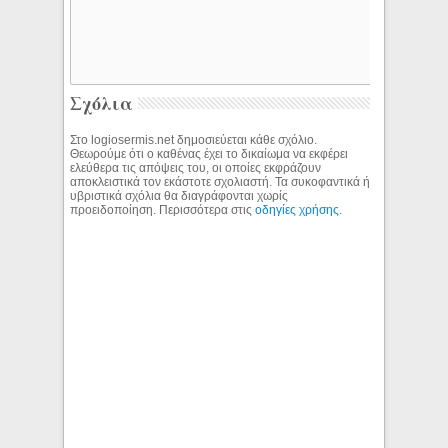
Σχόλια
Στο logiosermis.net δημοσιεύεται κάθε σχόλιο.
Θεωρούμε ότι ο καθένας έχει το δικαίωμα να εκφέρει
ελεύθερα τις απόψεις του, οι οποίες εκφράζουν
αποκλειστικά τον εκάστοτε σχολιαστή. Τα συκοφαντικά ή
υβριστικά σχόλια θα διαγράφονται χωρίς
προειδοποίηση. Περισσότερα στις
οδηγίες χρήσης
.