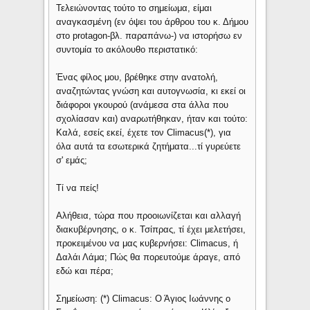
Τελειώνοντας τούτο το σημείωμα, είμαι
αναγκασμένη (εν όψει του άρθρου του κ. Δήμου
στο protagon-βλ. παραπάνω-) να ιστορήσω εν
συντομία το ακόλουθο περιστατικό:
Ένας φίλος μου, βρέθηκε στην ανατολή,
αναζητώντας γνώση και αυτογνωσία, κι εκεί οι
διάφοροι γκουρού (ανάμεσα στα άλλα που
σχολίασαν και) αναρωτήθηκαν, ήταν και τούτο:
Καλά, εσείς εκεί, έχετε τον Climacus(*), για
όλα αυτά τα εσωτερικά ζητήματα...τί γυρεύετε
σ' εμάς;
Τί να πείς!
Αλήθεια, τώρα που προοιωνίζεται και αλλαγή
διακυβέρνησης, ο κ. Τσίπρας, τί έχει μελετήσει,
προκειμένου να μας κυβερνήσει: Climacus, ή
Δαλάι Λάμα; Πώς θα πορευτούμε άραγε, από
εδώ και πέρα;
Σημείωση: (*) Climacus: Ο Άγιος Ιωάννης ο