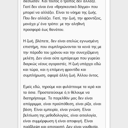
διέσωσαν. Και τούτος ο τρόπος δεν άλλαξε.
Γιατί δεν είναι ένα «θρησκευτικό δόγμα» που
μπορεί να αλλάξει. Είναι το νόημα της ζωής.
Που δεν αλλάζει. Γιατί, την ζωή, την φροντίζεις,
μονάχα μ' ένα τρόπο: με την αληθινή
προσφορά έως θανάτου.
Η ζωή, βλέπετε, δεν είναι ατελώς εγνωσμένη
επιστήμη, που συμπληρώνονται τα κενά της με
την πάροδο του χρόνου και την συνεχιζόμενη
μελέτη. Δεν είναι ούτε εμπόρευμα που γυρεύει
διαρκώς νέους αγοραστές. Η ζωή υπάρχει εδώ
και τώρα, και η επόμενη φροντίδα και
συμπλήρωση, αφορά άλλη ζωή. Άλλου όντος.
Εμείς εδώ, τηρούμε και φυλάττουμε τα ιερά και
τα όσια. Προστατεύουμε ό,τι θέλουμε να
διατηρήσουμε. Το παρελθόν μας δεν είναι
απόρριμμα, είναι προϋπόθεση, είναι ρίζα, είναι
βάση. Είναι εμπειρία, είναι γνώση. Είναι
βελτίωση της μεθοδολογίας, είναι αιτιολογία,
είναι συμμόρφωση ή είναι αποφυγή. Είναι
πρόβλεψη και αποτροπή. Δεν είναι νουθεσία,