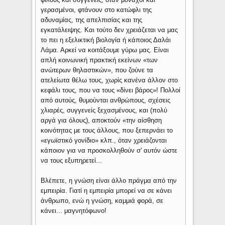
γερασμένοι, φτάνουν στο κατώφλι της
αδυναμίας, της απελπισίας και της
εγκατάλειψης. Και τούτο δεν χρειάζεται να μας
το πει η εξελικτική βιολογία ή κάποιος Δαλάι
Λάμα. Αρκεί να κοιτάξουμε γύρω μας. Είναι
απλή κοινωνική πρακτική εκείνων «των
ανώτερων θηλαστικών», που ζούνε τα
ατελείωτα θέλω τους, χωρίς κανένα άλλον στο
κεφάλι τους, που να τους «δίνει βάρος»! Πολλοί
από αυτούς, θυμούνται ανθρώπους, σχέσεις
χλιαρές, συγγενείς ξεχασμένους, και (πολύ
αργά για όλους), αποκτούν «την αίσθηση
κοινότητας με τους άλλους, που ξεπερνάει το
«εγωϊστικό γονίδιο» κλπ., όταν χρειάζονται
κάποιον για να προσκολληθούν σ' αυτόν ώστε
να τους εξυπηρετεί...
Βλέπετε, η γνώση είναι άλλο πράγμα από την
εμπειρία. Γιατί η εμπειρία μπορεί να σε κάνει
άνθρωπο, ενώ η γνώση, καμμιά φορά, σε
κάνει... μαγνητόφωνο!