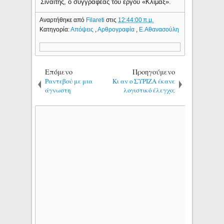
Σιναΐτης, ο συγγραφέας του έργου «Κλίμαξ».
Αναρτήθηκε από
Filareti
στις
12:44:00 π.μ.
Κατηγορία:
Απόψεις
,
Αρθρογραφία
,
Ε.Αθανασούλη
Επόμενο
Προηγούμενο
Ραντεβού με μια
Κι αν ο ΣΥΡΙΖΑ έκανε
άγνωστη
λογιστικό έλεγχο;