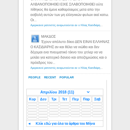
ΑΛΒΑΝΟΠΟΙΗΘΕΙ ΕΙΧΕ ΣΛΑΒΟΠΟΙΗΘΕΙ ούτε
πίθηκος θα έμενε καθαρόαιμος μετα απο την
εισβολή αυτών των μη ελληνικών φυλων εκεί κατω.
Οι...
Αμερικανοί ρατσιστές αναρωτιούνται αν ο Ηλίας Κασιδιάρης ανήκει στη λευκή φυλή... - Λόγιος Ερμής
ΜΑΚΔΟΣ
Έχουν απόλυτο δίκιο ΔΕΝ ΕΙΝΑΙ ΕΛΛΗΝΑΣ
Ο ΚΑΣΙΔΙΑΡΗΣ αν και θέλει να νιώθει και δεν
δέχομαι ενα πνευματικό τέκνο του χιτλερ να να
μιλάει για κατοχικό δανειο και αποζημιώσεις και ο
πρόεδρος του...
Αμερικανοί ρατσιστές αναρωτιούνται αν ο Ηλίας Κασιδιάρης ανήκει στη λευκή φυλή... - Λόγιος Ερμής
PEOPLE
RECENT
POPULAR
Κυρ
Δευ
Τρι
Τετ
Πεμ
Παρ
Σαβ
◄
Κλίκ εδώ για όλα τα άρθρα του Μήνα