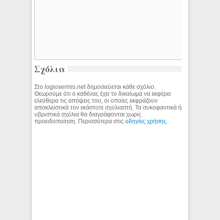
Σχόλια
Στο logiosermis.net δημοσιεύεται κάθε σχόλιο.
Θεωρούμε ότι ο καθένας έχει το δικαίωμα να εκφέρει
ελεύθερα τις απόψεις του, οι οποίες εκφράζουν
αποκλειστικά τον εκάστοτε σχολιαστή. Τα συκοφαντικά ή
υβριστικά σχόλια θα διαγράφονται χωρίς
προειδοποίηση. Περισσότερα στις
οδηγίες χρήσης
.