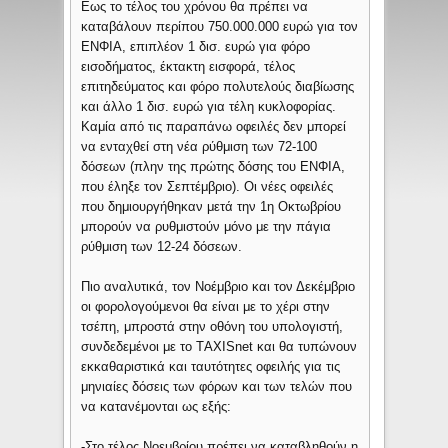
Εως το τέλος του χρόνου θα πρέπει να
καταβάλουν περίπου 750.000.000 ευρώ για τον
ΕΝΦΙΑ, επιπλέον 1 δισ. ευρώ για φόρο
εισοδήματος, έκτακτη εισφορά, τέλος
επιτηδεύματος και φόρο πολυτελούς διαβίωσης
και άλλο 1 δισ. ευρώ για τέλη κυκλοφορίας.
Καμία από τις παραπάνω οφειλές δεν μπορεί
να ενταχθεί στη νέα ρύθμιση των 72-100
δόσεων (πλην της πρώτης δόσης του ΕΝΦΙΑ,
που έληξε τον Σεπτέμβριο). Οι νέες οφειλές
που δημιουργήθηκαν μετά την 1η Οκτωβρίου
μπορούν να ρυθμιστούν μόνο με την πάγια
ρύθμιση των 12-24 δόσεων.
Πιο αναλυτικά, τον Νοέμβριο και τον Δεκέμβριο
οι φορολογούμενοι θα είναι με το χέρι στην
τσέπη, μπροστά στην οθόνη του υπολογιστή,
συνδεδεμένοι με το ΤAXISnet και θα τυπώνουν
εκκαθαριστικά και ταυτότητες οφειλής για τις
μηνιαίες δόσεις των φόρων και των τελών που
να κατανέμονται ως εξής:
-Στο τέλος Νοεμβρίου πρέπει να καταβληθούν η