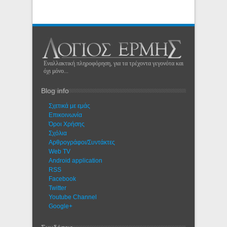
Εναλλακτική πληροφόρηση, για τα τρέχοντα γεγονότα και
όχι μόνο...
Blog info
Σχετικά με εμάς
Eπικοινωνία
Όροι Χρήσης
Σχόλια
Αρθρογράφοι/Συντάκτες
Web TV
Android application
RSS
Facebook
Twitter
Youtube Channel
Google+