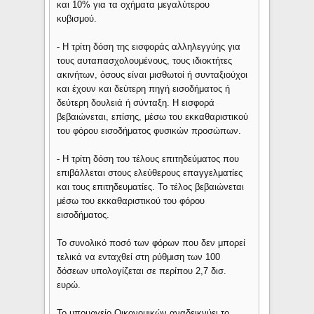
και 10% για τα οχήματα μεγαλύτερου
κυβισμού.
- Η τρίτη δόση της εισφοράς αλληλεγγύης για
τους αυταπασχολουμένους, τους ιδιοκτήτες
ακινήτων, όσους είναι μισθωτοί ή συνταξιούχοι
και έχουν και δεύτερη πηγή εισοδήματος ή
δεύτερη δουλειά ή σύνταξη. Η εισφορά
βεβαιώνεται, επίσης, μέσω του εκκαθαριστικού
του φόρου εισοδήματος φυσικών προσώπων.
- Η τρίτη δόση του τέλους επιτηδεύματος που
επιβάλλεται στους ελεύθερους επαγγελματίες
και τους επιτηδευματίες. Το τέλος βεβαιώνεται
μέσω του εκκαθαριστικού του φόρου
εισοδήματος.
Το συνολικό ποσό των φόρων που δεν μπορεί
τελικά να ενταχθεί στη ρύθμιση των 100
δόσεων υπολογίζεται σε περίπου 2,7 δισ.
ευρώ.
Το υπουργείο Οικονομικών αναδεικνύει το