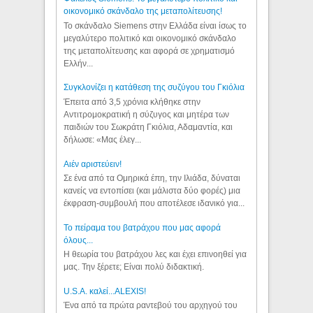
οικονομικό σκάνδαλο της μεταπολίτευσης!
Το σκάνδαλο Siemens στην Ελλάδα είναι ίσως το
μεγαλύτερο πολιτικό και οικονομικό σκάνδαλο
της μεταπολίτευσης και αφορά σε χρηματισμό
Ελλήν...
Συγκλονίζει η κατάθεση της συζύγου του Γκιόλια
Έπειτα από 3,5 χρόνια κλήθηκε στην
Αντιτρομοκρατική η σύζυγος και μητέρα των
παιδιών του Σωκράτη Γκιόλια, Αδαμαντία, και
δήλωσε: «Μας έλεγ...
Aιέν αριστεύειν!
Σε ένα από τα Ομηρικά έπη, την Ιλιάδα, δύναται
κανείς να εντοπίσει (και μάλιστα δύο φορές) μια
έκφραση-συμβουλή που αποτέλεσε ιδανικό για...
Το πείραμα του βατράχου που μας αφορά
όλους...
Η θεωρία του βατράχου λες και έχει επινοηθεί για
μας. Την ξέρετε; Είναι πολύ διδακτική.
U.S.A. καλεί...ALEXIS!
Ένα από τα πρώτα ραντεβού του αρχηγού του