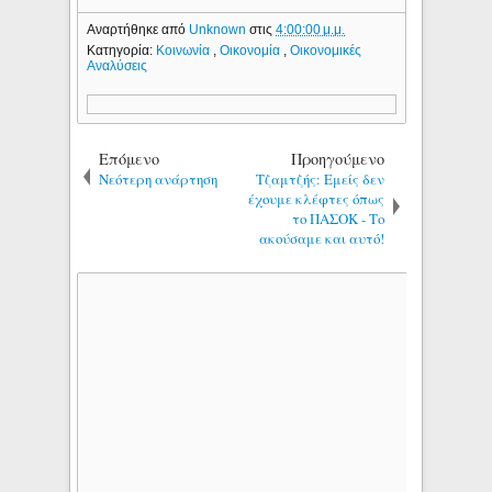
Αναρτήθηκε από
Unknown
στις
4:00:00 μ.μ.
Κατηγορία:
Κοινωνία
,
Οικονομία
,
Οικονομικές
Αναλύσεις
Επόμενο
Προηγούμενο
Νεότερη ανάρτηση
Τζαμτζής: Εμείς δεν
έχουμε κλέφτες όπως
το ΠΑΣΟΚ - Το
ακούσαμε και αυτό!