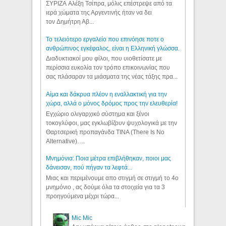
ΣΥΡΙΖΑ Αλέξη Τσίπρα, μόλις επέστρεψε από τα
ιερά χώματα της Αργεντινής ήταν να δει
τον Δημήτρη Αβ...
Το τελειότερο εργαλείο που επινόησε ποτε ο
ανθρώπινος εγκέφαλος, είναι η Ελληνική γλώσσα.
Διαδυκτιακοί μου φίλοι, που υιοθετίσατε με
περίσσια ευκολία τον τρόπο επικοινωνίας που
σας πλάσαραν τα μιάσματα της νέας τάξης πρα...
Αίμα και δάκρυα πλέον η εναλλακτική για την
χώρα, αλλά ο μόνος δρόμος προς την ελευθερία!
Εγχώριο ολιγαρχικό σύστημα και ξένοι
τοκογλύφοι, μας εγκλωβίζουν ψυχολογικά με την
Θαρτσερική προπαγάνδα TINA (There Is No
Alternative). ...
Μνημόνια: Ποια μέτρα επιβλήθηκαν, ποιοι μας
δάνεισαν, πού πήγαν τα λεφτά...
Μιας και περιμένουμε απο στιγμή σε στιγμή το 4ο
μνημόνιο , ας δούμε όλα τα στοιχεία για τα 3
προηγούμενα μέχρι τώρα...
Mic Mic