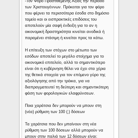
-Τον Φόρο Προστιθέµενης Αξίας την περίοδο
των Χριστουγέννων. Πρόκειται για τον φόρο
που φέρνει τα περισσότερα έσοδα στο δηµόσιο
ταμείο και οι εισπρακτικές επιδόσεις του
αποτελούν µία σαφή ένδειξη για το αν η
οικονομική δραστηριότητα κινείται ανοδικά ή
παραµένει στάσιµη ή κινείται προς τα κάτω.
Η επίτευξη των στόχων στο µέτωπο των
εσόδων αποτελεί το µεγάλο στοίχηµα για το
οικονοµικό επιτελείο, αλλά το σηµαντικότερο
είναι ότι η κυβέρνηση θέλει να έχει στα χέρια
της θετικά στοιχεία για τον επόµενο γύρο της
αξιολόγησης από την τρόικα, για να
διαπραγµατευτεί τη δεύτερη και σηµαντικότερη
φάση των φορολογικών ελαφρύνσεων.
Ποια χαράτσια δεν μπορούν να μπουν στη
(νέα) ρύθμιση των 100 (;) δόσεων
Τα χαράτσια που δεν μπαίνουν στη νέα
ρύθμιση των 100 δόσεων αλλά μπορούν να
μπουν στην παλιά των 12 δόσεων είναι: