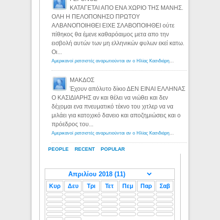
ΚΑΤΑΓΕΤΑΙ ΑΠΟ ΕΝΑ ΧΩΡΙΟ ΤΗΣ ΜΑΝΗΣ.
ΟΛΗ Η ΠΕΛΟΠΟΝΗΣΟ ΠΡΩΤΟΥ
ΑΛΒΑΝΟΠΟΙΗΘΕΙ ΕΙΧΕ ΣΛΑΒΟΠΟΙΗΘΕΙ ούτε
πίθηκος θα έμενε καθαρόαιμος μετα απο την
εισβολή αυτών των μη ελληνικών φυλων εκεί κατω.
Οι...
Αμερικανοί ρατσιστές αναρωτιούνται αν ο Ηλίας Κασιδιάρης ανήκει στη λευκή φυλή... - Λόγιος Ερμής
ΜΑΚΔΟΣ
Έχουν απόλυτο δίκιο ΔΕΝ ΕΙΝΑΙ ΕΛΛΗΝΑΣ
Ο ΚΑΣΙΔΙΑΡΗΣ αν και θέλει να νιώθει και δεν
δέχομαι ενα πνευματικό τέκνο του χιτλερ να να
μιλάει για κατοχικό δανειο και αποζημιώσεις και ο
πρόεδρος του...
Αμερικανοί ρατσιστές αναρωτιούνται αν ο Ηλίας Κασιδιάρης ανήκει στη λευκή φυλή... - Λόγιος Ερμής
PEOPLE
RECENT
POPULAR
Κυρ
Δευ
Τρι
Τετ
Πεμ
Παρ
Σαβ