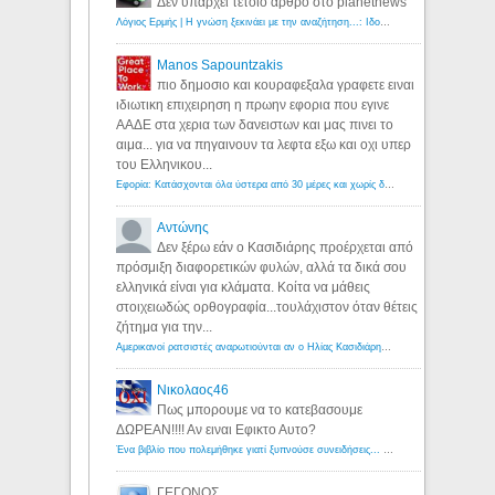
Δεν υπάρχει τέτοιο άρθρο στο planetnews
Λόγιος Ερμής | Η γνώση ξεκινάει με την αναζήτηση...: Ιδού οι 18 που χρωστούν 11 δις ευρώ!
Manos Sapountzakis
πιο δημοσιο και κουραφεξαλα γραφετε ειναι
ιδιωτικη επιχειρηση η πρωην εφορια που εγινε
ΑΑΔΕ στα χερια των δανειστων και μας πινει το
αιμα... για να πηγαινουν τα λεφτα εξω και οχι υπερ
του Ελληνικου...
Εφορία: Κατάσχονται όλα ύστερα από 30 μέρες και χωρίς δικαστικές αποφάσεις - Λόγιος Ερμής
Αντώνης
Δεν ξέρω εάν ο Κασιδιάρης προέρχεται από
πρόσμιξη διαφορετικών φυλών, αλλά τα δικά σου
ελληνικά είναι για κλάματα. Κοίτα να μάθεις
στοιχειωδώς ορθογραφία...τουλάχιστον όταν θέτεις
ζήτημα για την...
Αμερικανοί ρατσιστές αναρωτιούνται αν ο Ηλίας Κασιδιάρης ανήκει στη λευκή φυλή... - Λόγιος Ερμής
Νικολαος46
Πως μπορουμε να το κατεβασουμε
ΔΩΡΕΑΝ!!!! Αν ειναι Εφικτο Αυτο?
Ένα βιβλίο που πολεμήθηκε γιατί ξυπνούσε συνειδήσεις... - Λόγιος Ερμής | Η γνώση ξεκινάει με την αναζήτηση...
ΓΕΓΟΝΟΣ