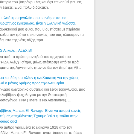
θεωρία του βατράχου λες και έχει επινοηθεί για μας.
ν ξέρετε; Είναι πολύ διδακτική.
 τελειότερο εργαλείο που επινόησε ποτε ο
θρώπινος εγκέφαλος, είναι η Ελληνική γλώσσα.
αδυκτιακοί μου φίλοι, που υιοθετίσατε με περίσσια
κολία τον τρόπο επικοινωνίας που σας πλάσαραν τα
άσματα της νέας τάξης πρα...
S.A. καλεί...ALEXIS!
α από τα πρώτα ραντεβού του αρχηγού του
ΡΙΖΑ Αλέξη Τσίπρα, μόλις επέστρεψε από τα ιερά
ματα της Αργεντινής ήταν να δει τον Δημήτρη Αβ...
μα και δάκρυα πλέον η εναλλακτική για την χώρα,
λά ο μόνος δρόμος προς την ελευθερία!
χώριο ολιγαρχικό σύστημα και ξένοι τοκογλύφοι, μας
κλωβίζουν ψυχολογικά με την Θαρτσερική
οπαγάνδα TINA (There Is No Alternative). ...
ββίνος Marcus Eli Ravage: Είναι να απορεί κανείς
ατί μας απεχθάνεστε; Έχουμε βάλει εμπόδιο στην
ρόοδό σας!
ο άρθρα γραμμένα το μακρινό 1928 από τον
ββίνο Marcus Eli Ravage, αναπτύσουν τις απόψεις