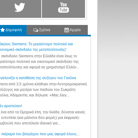
Δημοφιλή
Σχόλια
Αρχείο
κελος Siemens: Το μεγαλύτερο πολιτικό και
κονομικό σκάνδαλο της μεταπολίτευσης!
 σκάνδαλο Siemens στην Ελλάδα είναι ίσως το
γαλύτερο πολιτικό και οικονομικό σκάνδαλο της
ταπολίτευσης και αφορά σε χρηματισμό Ελλήν...
γκλονίζει η κατάθεση της συζύγου του Γκιόλια
ειτα από 3,5 χρόνια κλήθηκε στην Αντιτρομοκρατική
σύζυγος και μητέρα των παιδιών του Σωκράτη
ιόλια, Αδαμαντία, και δήλωσε: «Μας έλεγ...
έν αριστεύειν!
 ένα από τα Ομηρικά έπη, την Ιλιάδα, δύναται κανείς
 εντοπίσει (και μάλιστα δύο φορές) μια έκφραση-
μβουλή που αποτέλεσε ιδανικό για...
 πείραμα του βατράχου που μας αφορά όλους...