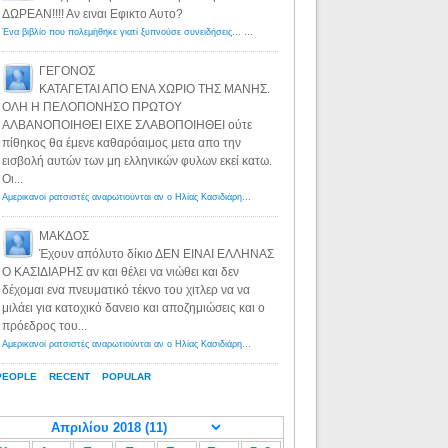
ΔΩΡΕΑΝ!!!! Αν ειναι Εφικτο Αυτο?
Ένα βιβλίο που πολεμήθηκε γιατί ξυπνούσε συνειδήσεις... - Λόγιος Ερμής | Η γνώση ξεκινάει με την αναζήτηση...
ΓΕΓΟΝΟΣ
ΚΑΤΑΓΕΤΑΙ ΑΠΟ ΕΝΑ ΧΩΡΙΟ ΤΗΣ ΜΑΝΗΣ.
ΟΛΗ Η ΠΕΛΟΠΟΝΗΣΟ ΠΡΩΤΟΥ
ΑΛΒΑΝΟΠΟΙΗΘΕΙ ΕΙΧΕ ΣΛΑΒΟΠΟΙΗΘΕΙ ούτε
πίθηκος θα έμενε καθαρόαιμος μετα απο την
εισβολή αυτών των μη ελληνικών φυλων εκεί κατω.
Οι...
Αμερικανοί ρατσιστές αναρωτιούνται αν ο Ηλίας Κασιδιάρης ανήκει στη λευκή φυλή... - Λόγιος Ερμής
·
8 yea
ΜΑΚΔΟΣ
Έχουν απόλυτο δίκιο ΔΕΝ ΕΙΝΑΙ ΕΛΛΗΝΑΣ
Ο ΚΑΣΙΔΙΑΡΗΣ αν και θέλει να νιώθει και δεν
δέχομαι ενα πνευματικό τέκνο του χιτλερ να να
μιλάει για κατοχικό δανειο και αποζημιώσεις και ο
πρόεδρος του...
Αμερικανοί ρατσιστές αναρωτιούνται αν ο Ηλίας Κασιδιάρης ανήκει στη λευκή φυλή... - Λόγιος Ερμής
·
8 yea
PEOPLE
RECENT
POPULAR