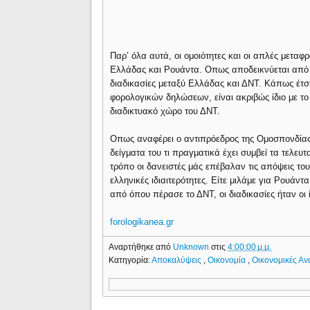
Παρ’ όλα αυτά, οι ομοιότητες και οι απλές μετα
Ελλάδας και Ρουάντα. Οπως αποδεικνύεται από μ
διαδικασίες μεταξύ Ελλάδας και ΔΝΤ. Κάπως έτσι
φορολογικών δηλώσεων, είναι ακριβώς ίδιο με το ά
διαδικτυακό χώρο του ΔΝΤ.
Οπως αναφέρει ο αντιπρόεδρος της Ομοσπονδία
δείγματα του τι πραγματικά έχει συμβεί τα τελευ
τρόπο οι δανειστές μάς επέβαλαν τις απόψεις τ
ελληνικές ιδιαιτερότητες. Είτε μιλάμε για Ρουάν
από όπου πέρασε το ΔΝΤ, οι διαδικασίες ήταν οι ί
forologikanea.gr
Αναρτήθηκε από
Unknown
στις
4:00:00 μ.μ.
Κατηγορία:
Αποκαλύψεις
,
Οικονομία
,
Οικονομικές Αν