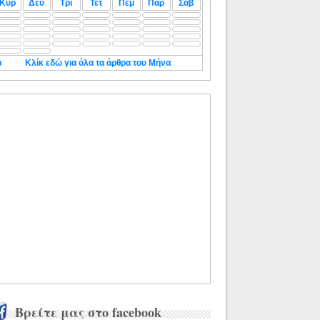
Κυρ
Δευ
Τρι
Τετ
Πεμ
Παρ
Σαβ
◄
Κλίκ εδώ για όλα τα άρθρα του Μήνα
Βρείτε μας στο facebook