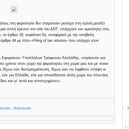
φράσεις στη φορολογία δεν σταματούν μονάχα στη σχέση μεταξύ
ια απλή έρευνα στο site του ΔΝΤ, υπάρχουν και ομοιότητες στις
, το άρθρο 18, κεφάλαιο 5ο, αναφορικά με την υποβολή
ρθρο 44 με τίτλο «Filing of tax returns» που υπάρχει στον
ς Εφοριακών Υπαλλήλων Τρύφωνας Αλεξιάδης, «πρόκειται για
ταία χρόνια στον χώρο της φορολογίας στη χώρα μας και με ποιον
ους δίχως καν διαπραγμάτευση, δίχως καν να ληφθούν υπόψη οι
τα, είτε για Ελλάδα, είτε για οποιαδήποτε άλλη χώρα του πλανήτη
διες και γι’ αυτό και αποτυχημένες».
αλύσεις
,
Φορολογία