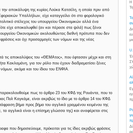
Η 
Τη
ά την αποκάλυψη της κυρίας Λούκα Κατσέλη, η οποία πριν από
φοριακών Υπαλλήλων, είχε καταγγείλει ότι στο φορολογικό
Το
ολιτικό στέλεχος του υπουργείου Οικονομικών αλλά ένα
αν
Τότε είχε αποκαλυφθεί (αν και πέρασε στα ψιλά) πως ξένοι
Δι
υπουργείου Οικονομικών ακολουθώντας διεθνή πρότυπα που δεν
ευ
αφράσεις και όχι προσαρμογές των νόμων και της νέας
μι
U.
Έν
μετά τις αποκαλύψεις του «ΘΕΜΑτος», που έφτασαν μέχρι και στη
ΣΥ
ήτα Κακλαμάνη, για τον ρόλο που έχουν διαδραματίσει ξένες
χώ
νόμων, ακόμα και του ίδιου του ΕΝΦΙΑ.
Αί
αλ
Εγ
 παρακολουθούμε πως το άρθρο 23 του ΚΦΔ της Ρουάντα, που το
εγ
ας Πολ Καγκάμε, είναι ακριβώς το ίδιο με το άρθρο 14 του ΚΦΔ
πρ
ετάφραση βήμα προς βήμα του αγγλικά γραμμένου κειμένου της
Ρα
 τα αγγλικά είναι η επίσημη γλώσσα της) και αναφέρεται στις
γι
π
Δύ
αφα που δημοσιεύουμε, πρόκειται για τις ίδιες ακριβώς φράσεις
ρα