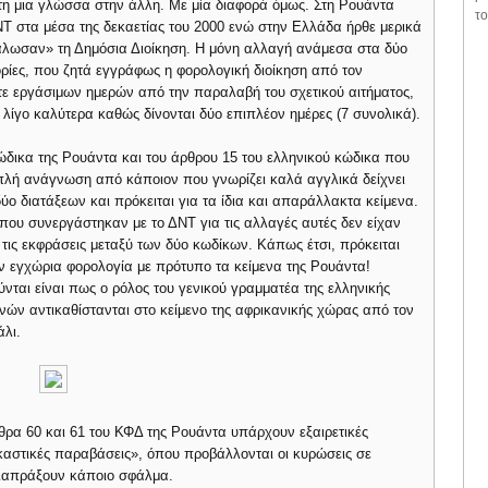
 τη μια γλώσσα στην άλλη. Με μία διαφορά όμως. Στη Ρουάντα
το
ΝΤ στα μέσα της δεκαετίας του 2000 ενώ στην Ελλάδα ήρθε μερικά
άλωσαν» τη Δημόσια Διοίκηση. Η μόνη αλλαγή ανάμεσα στα δύο
ορίες, που ζητά εγγράφως η φορολογική διοίκηση από τον
τε εργάσιμων ημερών από την παραλαβή του σχετικού αιτήματος,
λίγο καλύτερα καθώς δίνονται δύο επιπλέον ημέρες (7 συνολικά).
 κώδικα της Ρουάντα και του άρθρου 15 του ελληνικού κώδικα που
απλή ανάγνωση από κάποιον που γνωρίζει καλά αγγλικά δείχνει
ύο διατάξεων και πρόκειται για τα ίδια και απαράλλακτα κείμενα.
που συνεργάστηκαν με το ΔΝΤ για τις αλλαγές αυτές δεν είχαν
τις εκφράσεις μεταξύ των δύο κωδίκων. Κάπως έτσι, πρόκειται
 εγχώρια φορολογία με πρότυπο τα κείμενα της Ρουάντα!
νται είναι πως ο ρόλος του γενικού γραμματέα της ελληνικής
νών αντικαθίστανται στο κείμενο της αφρικανικής χώρας από τον
άλι.
θρα 60 και 61 του ΚΦΔ της Ρουάντα υπάρχουν εξαιρετικές
δικαστικές παραβάσεις», όπου προβάλλονται οι κυρώσεις σε
 διαπράξουν κάποιο σφάλμα.