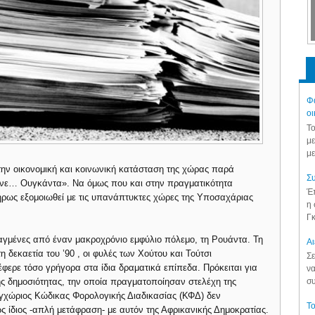
Φά
οι
Το
με
με
την οικονομική και κοινωνική κατάσταση της χώρας παρά
Συ
ινε… Ουγκάντα». Να όμως που και στην πραγματικότητα
Έπ
λήρως εξομοιωθεί με τις υπανάπτυκτες χώρες της Υποσαχάριας
η 
Γκ
μαγμένες από έναν μακροχρόνιο εμφύλιο πόλεμο, τη Ρουάντα. Τη
Aι
η δεκαετία του ’90 , οι φυλές των Χούτου και Τούτσι
Σε
φερε τόσο γρήγορα στα ίδια δραματικά επίπεδα. Πρόκειται για
να
συ
ης δημοσιότητας, την οποία πραγματοποίησαν στελέχη της
 εγχώριος Κώδικας Φορολογικής Διαδικασίας (ΚΦΔ) δεν
Το
ς ίδιος -απλή μετάφραση- με αυτόν της Αφρικανικής Δημοκρατίας.