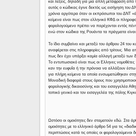
και λέξεις, δηλαδή για μια απλή μετάφραση από
αυτός ο κώδικας έγινε δεκτός ως εισήγηση του Δ
χρόνια αργότερα όταν οι εκπρόσωποι του ΔΝΤ «
κείμενα είναι πως στον ελληνικό ΚΦΔ οι πληροφ
φορολογούμενο πρέπει να παρέχονται εντός πέν
ενώ στον κώδικα της Ρουάντα τα πράγματα είναι 
Το ίδιο συμβαίνει και μεταξύ του άρθρου 24 του
αναφέρεται στις πληροφορίες από τρίτους. Μια 
πως δεν έχει υπάρξει καμία αλλαγή μεταξύ των δ
Το εντυπωσιακό είναι πως οι Ελληνες νομοθέτες 
καν την ευφυΐα ή την πρόνοια να αλλάξουν έστω 
για πλήρη κείμενα τα οποία ενσωματώθηκαν στην
Μοναδική διαφορά στους όρους που χρησιμοποιού
φορολογικής δικαιοσύνης και του εισαγγελέα Αθη
τοπικό γενικό και τον εισαγγελέα της πόλης Κιγκ
Ωστόσο οι ομοιότητες δεν σταματούν εδώ. Στα άρ
ομοιότητες με το ελληνικό άρθρο 54 για τις «δια
περιπτώσεις κατά τις οποίες οι φορολογούμενοι