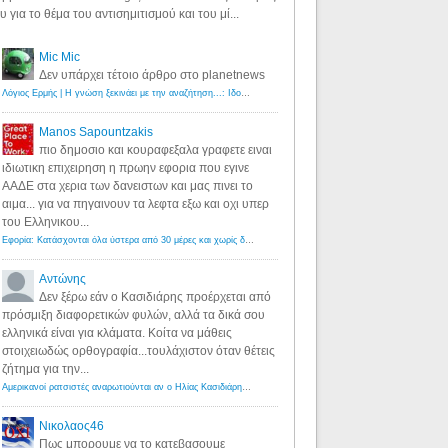
υ για το θέμα του αντισημιτισμού και του μί...
Mic Mic
Δεν υπάρχει τέτοιο άρθρο στο planetnews
Λόγιος Ερμής | Η γνώση ξεκινάει με την αναζήτηση...: Ιδού οι 18 που χρωστούν 11 δις ευρώ!
·
6 years ago
Manos Sapountzakis
πιο δημοσιο και κουραφεξαλα γραφετε ειναι
ιδιωτικη επιχειρηση η πρωην εφορια που εγινε
ΑΑΔΕ στα χερια των δανειστων και μας πινει το
αιμα... για να πηγαινουν τα λεφτα εξω και οχι υπερ
του Ελληνικου...
Εφορία: Κατάσχονται όλα ύστερα από 30 μέρες και χωρίς δικαστικές αποφάσεις - Λόγιος Ερμής
·
6 years ag
Αντώνης
Δεν ξέρω εάν ο Κασιδιάρης προέρχεται από
πρόσμιξη διαφορετικών φυλών, αλλά τα δικά σου
ελληνικά είναι για κλάματα. Κοίτα να μάθεις
στοιχειωδώς ορθογραφία...τουλάχιστον όταν θέτεις
ζήτημα για την...
Αμερικανοί ρατσιστές αναρωτιούνται αν ο Ηλίας Κασιδιάρης ανήκει στη λευκή φυλή... - Λόγιος Ερμής
·
7 yea
Νικολαος46
Πως μπορουμε να το κατεβασουμε