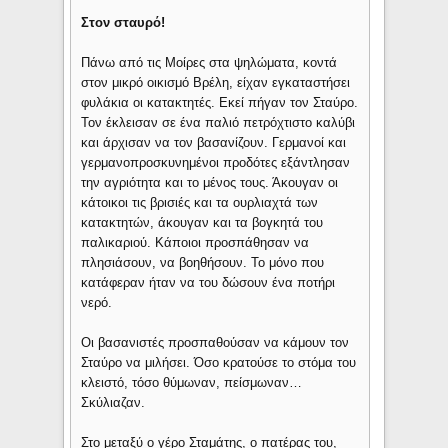
Στον σταυρό!
Πάνω από τις Μοίρες στα ψηλώματα, κοντά
στον μικρό οικισμό Βρέλη, είχαν εγκαταστήσει
φυλάκια οι κατακτητές. Εκεί πήγαν τον Σταύρο.
Τον έκλεισαν σε ένα παλιό πετρόχτιστο καλύβι
και άρχισαν να τον βασανίζουν. Γερμανοί και
γερμανοπροσκυνημένοι προδότες εξάντλησαν
την αγριότητα και το μένος τους. Άκουγαν οι
κάτοικοι τις βρισιές και τα ουρλιαχτά των
κατακτητών, άκουγαν και τα βογκητά του
παλικαριού. Κάποιοι προσπάθησαν να
πλησιάσουν, να βοηθήσουν. Το μόνο που
κατάφεραν ήταν να του δώσουν ένα ποτήρι
νερό.
Οι βασανιστές προσπαθούσαν να κάμουν τον
Σταύρο να μιλήσει. Όσο κρατούσε το στόμα του
κλειστό, τόσο θύμωναν, πείσμωναν…
Σκύλιαζαν.
Στο μεταξύ ο γέρο Σταμάτης, ο πατέρας του,