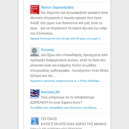
Manos Sapountzakis
πιο δημοσιο και κουραφεξαλα γραφετε ειναι
ιδιωτικη επιχειρηση η πρωην εφορια που εγινε
ΑΑΔΕ στα χερια των δανειστων και μας πινει το
αιμα... για να πηγαινουν τα λεφτα εξω και οχι υπερ
του Ελληνικου...
Εφορία: Κατάσχονται όλα ύστερα από 30 μέρες και χωρίς δικαστικές αποφάσεις - Λόγιος Ερμής
Αντώνης
Δεν ξέρω εάν ο Κασιδιάρης προέρχεται από
πρόσμιξη διαφορετικών φυλών, αλλά τα δικά σου
ελληνικά είναι για κλάματα. Κοίτα να μάθεις
στοιχειωδώς ορθογραφία...τουλάχιστον όταν θέτεις
ζήτημα για την...
Αμερικανοί ρατσιστές αναρωτιούνται αν ο Ηλίας Κασιδιάρης ανήκει στη λευκή φυλή... - Λόγιος Ερμής
Νικολαος46
Πως μπορουμε να το κατεβασουμε
ΔΩΡΕΑΝ!!!! Αν ειναι Εφικτο Αυτο?
Ένα βιβλίο που πολεμήθηκε γιατί ξυπνούσε συνειδήσεις... - Λόγιος Ερμής | Η γνώση ξεκινάει με την αναζήτηση...
ΓΕΓΟΝΟΣ
ΚΑΤΑΓΕΤΑΙ ΑΠΟ ΕΝΑ ΧΩΡΙΟ ΤΗΣ ΜΑΝΗΣ.