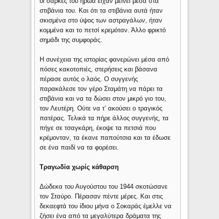
οι σάρκες του ήρωα είχαν μείνει μέσα στα
στιβάνια του. Και ότι τα στιβάνια αυτά ήταν
σκισμένα στο ύψος των αστραγάλων, ήταν
κομμένα και το πετσί κρεμόταν. Άλλο φρικτό
σημάδι της συμφοράς.
Η συνέχεια της ιστορίας φανερώνει μέσα από
πόσες κακοτοπιές, στερήσεις και βάσανα
πέρασε αυτός ο λαός. Ο συγγενής
παρακάλεσε τον γέρο Σταμάτη να πάρει τα
στιβάνια και να τα δώσει στον μικρό γιο του,
τον Λευτέρη. Ούτε να τ’ ακούσει ο τραγικός
πατέρας. Τελικά τα πήρε άλλος συγγενής, τα
πήγε σε τσαγκάρη, έκοψε τα πετσιά που
κρέμονταν, τα έκανε παπούτσια και τα έδωσε
σε ένα παιδί να τα φορέσει.
Τραγωδία χωρίς κάθαρση
Δώδεκα του Αυγούστου του 1944 σκοτώσανε
τον Σταύρο. Πέρασαν πέντε μέρες. Και στις
δεκαεφτά του ίδιου μήνα ο Σοκαράς έμελλε να
ζήσει ένα από τα μεγαλύτερα δράματα της