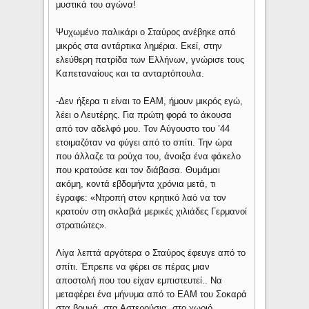
μυστικά του αγώνα!
Ψυχωμένο παλικάρι ο Σταύρος ανέβηκε από
μικρός στα αντάρτικα λημέρια. Εκεί, στην
ελεύθερη πατρίδα των Ελλήνων, γνώρισε τους
Καπεταναίους και τα ανταρτόπουλα.
-Δεν ήξερα τι είναι το ΕΑΜ, ήμουν μικρός εγώ,
λέει ο Λευτέρης. Για πρώτη φορά το άκουσα
από τον αδελφό μου. Τον Αύγουστο του ’44
ετοιμαζόταν να φύγει από το σπίτι. Την ώρα
που άλλαζε τα ρούχα του, άνοιξα ένα φάκελο
που κρατούσε και τον διάβασα. Θυμάμαι
ακόμη, κοντά εβδομήντα χρόνια μετά, τι
έγραφε: «Ντροπή στον κρητικό λαό να τον
κρατούν στη σκλαβιά μερικές χιλιάδες Γερμανοί
στρατιώτες».
Λίγα λεπτά αργότερα ο Σταύρος έφευγε από το
σπίτι. Έπρεπε να φέρει σε πέρας μιαν
αποστολή που του είχαν εμπιστευτεί.. Να
μεταφέρει ένα μήνυμα από το ΕΑΜ του Σοκαρά
στα βουνά, στα Αστερούσια, στο χωριό