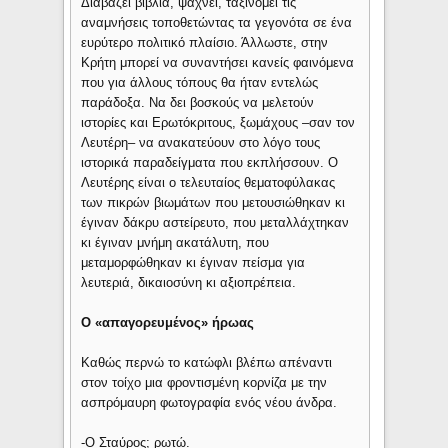
Διαβάζει βιβλία, ψάχνει, ταξινομεί τις
αναμνήσεις τοποθετώντας τα γεγονότα σε ένα
ευρύτερο πολιτικό πλαίσιο. Άλλωστε, στην
Κρήτη μπορεί να συναντήσει κανείς φαινόμενα
που για άλλους τόπους θα ήταν εντελώς
παράδοξα. Να δει βοσκούς να μελετούν
ιστορίες και Ερωτόκριτους, ξωμάχους –σαν τον
Λευτέρη– να ανακατεύουν στο λόγο τους
ιστορικά παραδείγματα που εκπλήσσουν. Ο
Λευτέρης είναι ο τελευταίος θεματοφύλακας
των πικρών βιωμάτων που μετουσιώθηκαν κι
έγιναν δάκρυ αστείρευτο, που μεταλλάχτηκαν
κι έγιναν μνήμη ακατάλυτη, που
μεταμορφώθηκαν κι έγιναν πείσμα για
λευτεριά, δικαιοσύνη κι αξιοπρέπεια.
Ο «απαγορευμένος» ήρωας
Καθώς περνώ το κατώφλι βλέπω απέναντι
στον τοίχο μια φροντισμένη κορνίζα με την
ασπρόμαυρη φωτογραφία ενός νέου άνδρα.
-Ο Σταύρος; ρωτώ.