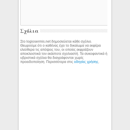
Σχόλια
Στο logiosermis.net δημοσιεύεται κάθε σχόλιο.
Θεωρούμε ότι ο καθένας έχει το δικαίωμα να εκφέρει
ελεύθερα τις απόψεις του, οι οποίες εκφράζουν
αποκλειστικά τον εκάστοτε σχολιαστή. Τα συκοφαντικά ή
υβριστικά σχόλια θα διαγράφονται χωρίς
προειδοποίηση. Περισσότερα στις
οδηγίες χρήσης
.