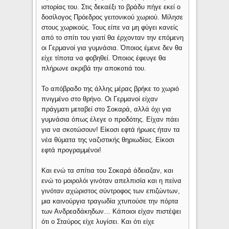
ιστορίας του. Στις δεκαέξι το βράδυ πήγε εκεί ο
δοσίλογος Πρόεδρος γειτονικού χωριού. Μίλησε
στους χωρικούς. Τους είπε να μη φύγει κανείς
από το σπίτι του γιατί θα έρχονταν την επόμενη
οι Γερμανοί για γυμνάσια. Όποιος έμενε δεν θα
είχε τίποτα να φοβηθεί. Όποιος έφευγε θα
πλήρωνε ακριβά την αποκοτιά του.
Το απόβραδο της άλλης μέρας βρήκε το χωριό
πνιγμένο στο θρήνο. Οι Γερμανοί είχαν
πράγματι μεταβεί στο Σοκαρά, αλλά όχι για
γυμνάσια όπως έλεγε ο προδότης. Είχαν πάει
για να σκοτώσουν! Είκοσι εφτά ήρωες ήταν τα
νέα θύματα της ναζιστικής θηριωδίας. Είκοσι
εφτά προγραμμένοι!
Και ενώ τα σπίτια του Σοκαρά άδειαζαν, και
ενώ το μοιρολόι γινόταν απελπισία και η πείνα
γινόταν αχώριστος σύντροφος των επιζώντων,
μια καινούργια τραγωδία χτυπούσε την πόρτα
των Ανδρεαδάκηδων… Κάποιοι είχαν πιστέψει
ότι ο Σταύρος είχε λυγίσει. Και ότι είχε