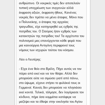
ανθρώπινο. Οι νεκρικές τιμές δεν αποτελούν
τυπική υποχρέωση των συγγενών αλλά
έκφραση αξιών, έκφραση ήθους. Κανένας
νεκρός δεν πρέπει να μένει άταφος. Μόνο που
ο Πολυνείκης, ο άταφος της αρχαίας
τραγωδίας, είχε κατηγορηθεί ως εχθρός της
πατρίδας του. Ο Σταύρος ήταν εχθρός των
κατακτητών της πατρίδας του! Τα αρχέτυπα του
πολιτισμού μας επανέρχονται κάθε φορά που
μια καινούργια Αντιγόνη περιφρονεί τους
νόμους των ισχυρών τούτου του κόσμου.
Λέει ο Λευτέρης:
- Είχα ένα θείο στο Βρέλη. Πήγε αυτός να τον
πάρει από εκεί και να τον θάψει. Αλλά δεν
μπορούσε ούτε να σιμώσει γιατί από πάνω,
στο ύψωμα, είχανε στήσει το φυλάκιό τους οι
Γερμανοί. Κανείς δεν μπορούσε να πλησιάσει
εκεί κοντά. Τελικά, τόλμησε, δεν λογάριασε τον
κίνδυνο, πήρε όσα κομμάτια κατάφερε να
μαζέψει και τα έθαψε στην εκκλησία του Αγίου