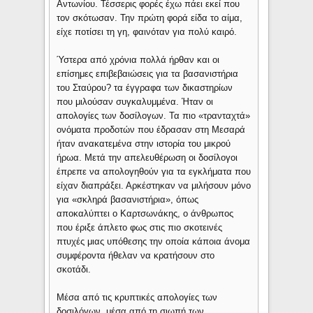
Αντωνίου. Τέσσερις φορές έχω πάει εκεί που
τον σκότωσαν. Την πρώτη φορά είδα το αίμα,
είχε ποτίσει τη γη, φαινόταν για πολύ καιρό.
Ύστερα από χρόνια πολλά ήρθαν και οι
επίσημες επιβεβαιώσεις για τα βασανιστήρια
του Σταύρου? τα έγγραφα των δικαστηρίων
που μιλούσαν συγκαλυμμένα. Ήταν οι
απολογίες των δοσίλογων. Τα πιο «τρανταχτά»
ονόματα προδοτών που έδρασαν στη Μεσαρά
ήταν ανακατεμένα στην ιστορία του μικρού
ήρωα. Μετά την απελευθέρωση οι δοσίλογοι
έπρεπε να απολογηθούν για τα εγκλήματα που
είχαν διαπράξει. Αρκέστηκαν να μιλήσουν μόνο
για «σκληρά βασανιστήρια», όπως
αποκαλύπτει ο Καρτσωνάκης, ο άνθρωπος
που έριξε άπλετο φως στις πιο σκοτεινές
πτυχές μιας υπόθεσης την οποία κάποια άνομα
συμφέροντα ήθελαν να κρατήσουν στο
σκοτάδι.
Μέσα από τις κρυπτικές απολογίες των
δοσιλόγων, μέσα από τη σιωπή των