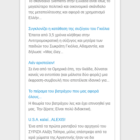
Το σκάνδαλο Siemens στην Ελλάδα είναι ίσως το
μεγαλύτερο πολιτικό και οικονομικό σκάνδαλο
της μεταπολίτευσης και αφορά σε χρηματισμό
Ελλήν...
Συγκλονίζει η κατάθεση της συζύγου του Γκιόλια
Έπειτα από 3,5 χρόνια κλήθηκε στην
Αντιτρομοκρατική η σύζυγος και μητέρα των
παιδιών του Σωκράτη Γκιόλια, Αδαμαντία, και
δήλωσε: «Μας έλεγ...
Aιέν αριστεύειν!
Σε ένα από τα Ομηρικά έπη, την Ιλιάδα, δύναται
κανείς να εντοπίσει (και μάλιστα δύο φορές) μια
έκφραση-συμβουλή που αποτέλεσε ιδανικό για...
Το πείραμα του βατράχου που μας αφορά
όλους...
Η θεωρία του βατράχου λες και έχει επινοηθεί για
μας. Την ξέρετε; Είναι πολύ διδακτική.
U.S.A. καλεί...ALEXIS!
Ένα από τα πρώτα ραντεβού του αρχηγού του
ΣΥΡΙΖΑ Αλέξη Τσίπρα, μόλις επέστρεψε από τα
ιερά χώματα της Αργεντινής ήταν να δει