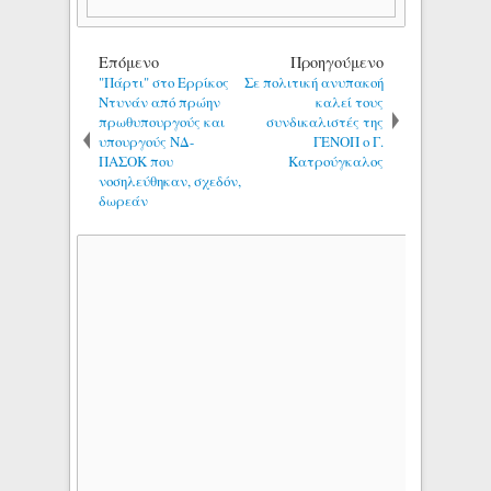
Επόμενο
Προηγούμενο
"Πάρτι" στο Ερρίκος
Σε πολιτική ανυπακοή
Ντυνάν από πρώην
καλεί τους
πρωθυπουργούς και
συνδικαλιστές της
υπουργούς ΝΔ-
ΓΕΝΟΠ ο Γ.
ΠΑΣΟΚ που
Κατρούγκαλος
νοσηλεύθηκαν, σχεδόν,
δωρεάν