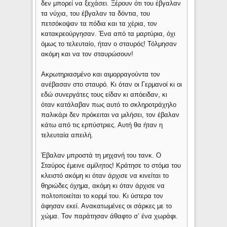
δεν μπορεί να ξεχάσει. Ξέρουν ότι του έβγαλαν
τα νύχια, του έβγαλαν τα δόντια, του
πετσόκοψαν τα πόδια και τα χέρια, τον
κατακρεούργησαν. Ένα από τα μαρτύρια, όχι
όμως το τελευταίο, ήταν ο σταυρός! Τόλμησαν
ακόμη και να τον σταυρώσουν!
Ακρωτηριασμένο και αιμορραγούντα τον
ανέβασαν στο σταυρό. Κι όταν οι Γερμανοί κι οι
εδώ συνεργάτες τους είδαν κι απόειδαν, κι
όταν κατάλαβαν πως αυτό το σκληροτράχηλο
παλικάρι δεν πρόκειται να μιλήσει, τον έβαλαν
κάτω από τις ερπύστριες. Αυτή θα ήταν η
τελευταία απειλή.
Έβαλαν μπροστά τη μηχανή του τανκ. Ο
Σταύρος έμεινε αμίλητος! Κράτησε το στόμα του
κλειστό ακόμη κι όταν άρχισε να κινείται το
θηριώδες όχημα, ακόμη κι όταν άρχισε να
πολτοποιείται το κορμί του. Κι ύστερα τον
άφησαν εκεί. Ανακατωμένες οι σάρκες με το
χώμα. Τον παράτησαν άθαφτο σ’ ένα χωράφι.