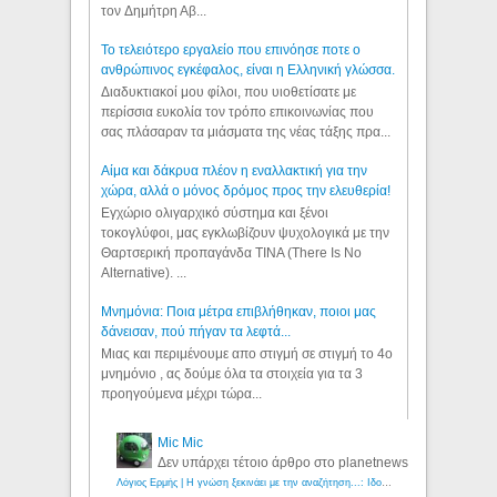
τον Δημήτρη Αβ...
Το τελειότερο εργαλείο που επινόησε ποτε ο
ανθρώπινος εγκέφαλος, είναι η Ελληνική γλώσσα.
Διαδυκτιακοί μου φίλοι, που υιοθετίσατε με
περίσσια ευκολία τον τρόπο επικοινωνίας που
σας πλάσαραν τα μιάσματα της νέας τάξης πρα...
Αίμα και δάκρυα πλέον η εναλλακτική για την
χώρα, αλλά ο μόνος δρόμος προς την ελευθερία!
Εγχώριο ολιγαρχικό σύστημα και ξένοι
τοκογλύφοι, μας εγκλωβίζουν ψυχολογικά με την
Θαρτσερική προπαγάνδα TINA (There Is No
Alternative). ...
Μνημόνια: Ποια μέτρα επιβλήθηκαν, ποιοι μας
δάνεισαν, πού πήγαν τα λεφτά...
Μιας και περιμένουμε απο στιγμή σε στιγμή το 4ο
μνημόνιο , ας δούμε όλα τα στοιχεία για τα 3
προηγούμενα μέχρι τώρα...
Mic Mic
Δεν υπάρχει τέτοιο άρθρο στο planetnews
Λόγιος Ερμής | Η γνώση ξεκινάει με την αναζήτηση...: Ιδού οι 18 που χρωστούν 11 δις ευρώ!