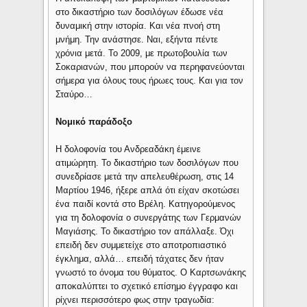
στο δικαστήριο των δοσιλόγων έδωσε νέα
δυναμική στην ιστορία. Και νέα πνοή στη
μνήμη. Την ανάστησε. Ναι, εξήντα πέντε
χρόνια μετά. Το 2009, με πρωτοβουλία των
Σοκαριανών, που μπορούν να περηφανεύονται
σήμερα για όλους τους ήρωες τους. Και για τον
Σταύρο…
Νομικό παράδοξο
Η δολοφονία του Ανδρεαδάκη έμεινε
ατιμώρητη. Το δικαστήριο των δοσιλόγων που
συνεδρίασε μετά την απελευθέρωση, στις 14
Μαρτίου 1946, ήξερε απλά ότι είχαν σκοτώσει
ένα παιδί κοντά στο Βρέλη. Κατηγορούμενος
για τη δολοφονία ο συνεργάτης των Γερμανών
Μαγιάσης. Το δικαστήριο τον απάλλαξε. Όχι
επειδή δεν συμμετείχε στο αποτροπιαστικό
έγκλημα, αλλά… επειδή τάχατες δεν ήταν
γνωστό το όνομα του θύματος. Ο Καρτσωνάκης
αποκαλύπτει το σχετικό επίσημο έγγραφο και
ρίχνει περισσότερο φως στην τραγωδία: