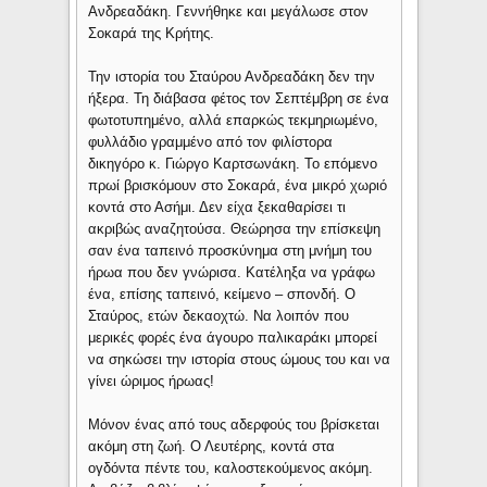
Ανδρεαδάκη. Γεννήθηκε και μεγάλωσε στον
Σοκαρά της Κρήτης.
Την ιστορία του Σταύρου Ανδρεαδάκη δεν την
ήξερα. Τη διάβασα φέτος τον Σεπτέμβρη σε ένα
φωτοτυπημένο, αλλά επαρκώς τεκμηριωμένο,
φυλλάδιο γραμμένο από τον φιλίστορα
δικηγόρο κ. Γιώργο Καρτσωνάκη. Το επόμενο
πρωί βρισκόμουν στο Σοκαρά, ένα μικρό χωριό
κοντά στο Ασήμι. Δεν είχα ξεκαθαρίσει τι
ακριβώς αναζητούσα. Θεώρησα την επίσκεψη
σαν ένα ταπεινό προσκύνημα στη μνήμη του
ήρωα που δεν γνώρισα. Κατέληξα να γράφω
ένα, επίσης ταπεινό, κείμενο – σπονδή. Ο
Σταύρος, ετών δεκαοχτώ. Να λοιπόν που
μερικές φορές ένα άγουρο παλικαράκι μπορεί
να σηκώσει την ιστορία στους ώμους του και να
γίνει ώριμος ήρωας!
Μόνον ένας από τους αδερφούς του βρίσκεται
ακόμη στη ζωή. Ο Λευτέρης, κοντά στα
ογδόντα πέντε του, καλοστεκούμενος ακόμη.