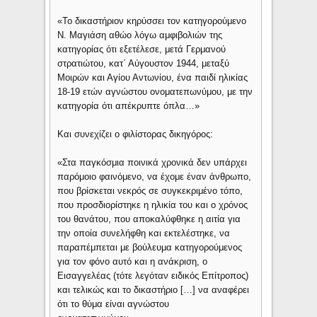
«Το δικαστήριον κηρύσσει τον κατηγορούμενο
Ν. Μαγιάση αθώο λόγω αμφιβολιών της
κατηγορίας ότι εξετέλεσε, μετά Γερμανού
στρατιώτου, κατ΄ Αύγουστον 1944, μεταξύ
Μοιρών και Αγίου Αντωνίου, ένα παιδί ηλικίας
18-19 ετών αγνώστου ονοματεπωνύμου, με την
κατηγορία ότι απέκρυπτε όπλα…»
Και συνεχίζει ο φιλίστορας δικηγόρος:
«Στα παγκόσμια ποινικά χρονικά δεν υπάρχει
παρόμοιο φαινόμενο, να έχομε έναν άνθρωπο,
που βρίσκεται νεκρός σε συγκεκριμένο τόπο,
που προσδιορίστηκε η ηλικία του και ο χρόνος
του θανάτου, που αποκαλύφθηκε η αιτία για
την οποία συνελήφθη και εκτελέστηκε, να
παραπέμπεται με βούλευμα κατηγορούμενος
για τον φόνο αυτό και η ανάκριση, ο
Εισαγγελέας (τότε λεγόταν ειδικός Επίτροπος)
και τελικώς και το δικαστήριο […] να αναφέρει
ότι το θύμα είναι αγνώστου