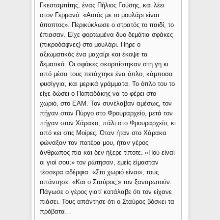
Γκεσταμπίτης, ένας Πήλιος Γούσης, και λέει
στον Γερμανό: «Αυτός με το μουλάρι είναι
ύποπτος». Περικύκλωσε ο στρατός το παιδί, το
έπιασαν. Είχε φορτωμένα δυο δεμάτια σφάκες
(πικροδάφνες) στο μουλάρι. Πήρε ο
αξιωματικός ένα μαχαίρι και έκοψε τα
δεματικά. Οι σφάκες σκορπίστηκαν στη γη κι
από μέσα τους πετάχτηκε ένα όπλο, κάμποσα
φυσίγγια, και μερικά γράμματα. Το όπλο του το
είχε δώσει ο Παπαδάκης να το φέρει στο
χωριό, στο ΕΑΜ. Τον συνέλαβαν αμέσως, τον
πήγαν στον Πύργο στο Φρουραρχείο, μετά τον
πήγαν στον Χάρακα, πάλι στο Φρουραρχείο, κι
από κει στις Μοίρες. Όταν ήταν στο Χάρακα
φώναξαν τον πατέρα μου, ήταν γέρος
άνθρωπος πια και δεν ήξερε τίποτε. «Πού είναι
οι γιοί σου;» τον ρώτησαν, εμείς είμασταν
τέσσερα αδέρφια. «Στο χωριό είναι», τους
απάντησε. «Και ο Σταύρος;» τον ξαναρωτούν.
Πάγωσε ο γέρος γιατί κατάλαβε ότι τον είχανε
πιάσει. Τους απάντησε ότι ο Σταύρος βόσκει τα
πρόβατα…