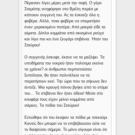
Πέρασαν λίγες μέρες μετά την ταφή. Ο γέρο
Σταμάτης ανηφόρησε στο Βρέλη παρέα με
κάποιον συγγενή του. Ας τα έσκιαζε όλα η
φοβέρα. Αλλά, ποια φοβέρα να σταματήσει
έναν χαροκαμένο πατέρα; Από μακριά είδε τα
αίματα. Δίπλα κομμάτια από σκισμένα ρούχα
και λίγο πιο κει ένα ζευγάρι στιβάνια. Ήταν του
Σταύρου!
Ο συγγενής έσκυψε, έκανε να τα μαζέψει. Τα
υποδήματα του νεκρού ήταν πολύτιμα εκείνα
τα χρόνια? οι άνθρωποι περπατούσαν
ξυπόλητοι, θα ήταν πολυτέλεια να τα
παρατήσουν εκεί. Την ώρα που τα σήκωνε δεν
άντεξε. Μια κραυγή πόνου βγήκε από το στόμα
του… Τα στιβάνια δεν ήταν άδεια! Μέσα στο
κουφάρι τους είχαν μείνει κομμάτια από
σάρκες. Τα πόδια του Σταύρου!
Ειπώθηκε ότι του έκοψαν τα πόδια με τσεκούρι.
Κανείς δεν μπορεί να το επιβεβαιώσει ούτε να
το διαψεύσει σήμερα. Το μόνο σίγουρο είναι ότι