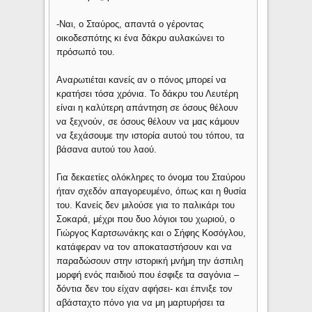
-Ναι, ο Σταύρος, απαντά ο γέροντας
οικοδεσπότης κι ένα δάκρυ αυλακώνει το
πρόσωπό του.
Αναρωτιέται κανείς αν ο πόνος μπορεί να
κρατήσει τόσα χρόνια. Το δάκρυ του Λευτέρη
είναι η καλύτερη απάντηση σε όσους θέλουν
να ξεχνούν, σε όσους θέλουν να μας κάμουν
να ξεχάσουμε την ιστορία αυτού του τόπου, τα
βάσανα αυτού του λαού.
Για δεκαετίες ολόκληρες το όνομα του Σταύρου
ήταν σχεδόν απαγορευμένο, όπως και η θυσία
του. Κανείς δεν μιλούσε για το παλικάρι του
Σοκαρά, μέχρι που δυο λόγιοι του χωριού, ο
Γιώργος Καρτσωνάκης και ο Σήφης Κοσόγλου,
κατάφεραν να τον αποκαταστήσουν και να
παραδώσουν στην ιστορική μνήμη την άσπιλη
μορφή ενός παιδιού που έσφιξε τα σαγόνια –
δόντια δεν του είχαν αφήσει- και έπνιξε τον
αβάσταχτο πόνο για να μη μαρτυρήσει τα