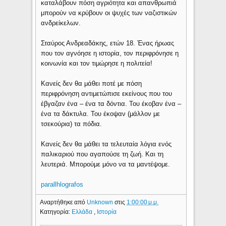
καταλάβουν πόση αγριότητα και απανθρωπιά
μπορούν να κρύβουν οι ψυχές των ναζιστικών
ανδρείκελων.
Σταύρος Ανδρεαδάκης, ετών 18. Ένας ήρωας
που τον αγνόησε η ιστορία, τον περιφρόνησε η
κοινωνία και τον τιμώρησε η πολιτεία!
Κανείς δεν θα μάθει ποτέ με πόση
περιφρόνηση αντιμετώπισε εκείνους που του
έβγαζαν ένα – ένα τα δόντια. Του έκοβαν ένα –
ένα τα δάκτυλα. Του έκοψαν (μάλλον με
τσεκούρια) τα πόδια.
Κανείς δεν θα μάθει τα τελευταία λόγια ενός
παλικαριού που αγαπούσε τη ζωή. Και τη
λευτεριά. Μπορούμε μόνο να τα μαντέψομε.
parallhlografos
Αναρτήθηκε από
Unknown
στις
1:00:00 μ.μ.
Κατηγορία:
Ελλάδα
,
Ιστορία