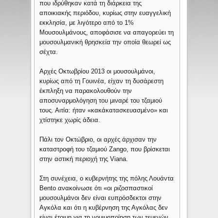
που ιδρύθηκαν κατά τη διάρκεια της
αποικιακής περιόδου, κυρίως στην ευαγγελική
εκκλησία, με λιγότερο από το 1%
Μουσουλμάνους, αποφάσισε να απαγορεύει τη
μουσουλμανική θρησκεία την οποία θεωρεί ως
σέχτα.
Αρχές Οκτωβρίου 2013 οι μουσουλμάνοι,
κυρίως από τη Γουινέα, είχαν τη δυσάρεστη
έκπληξη να παρακολουθούν την
αποσυναρμολόγηση του μιναρέ του τζαμιού
τους. Αιτία: ήταν «κακάκατασκευασμένο» και
χτίστηκε χωρίς άδεια.
Πάλι τον Οκτώβριο, οι αρχές άρχισαν την
καταστροφή του τζαμιού Zango, που βρίσκεται
στην αστική περιοχή της Viana.
Στη συνέχεια, ο κυβερνήτης της πόλης Λουάντα
Bento ανακοίνωσε ότι «οι ριζοσπαστικοί
μουσουλμάνοι δεν είναι ευπρόσδεκτοι στην
Αγκόλα και ότι η κυβέρνηση της Αγκόλας δεν
είναι έτοιμη για τη νομιμοποίηση των τεμενών