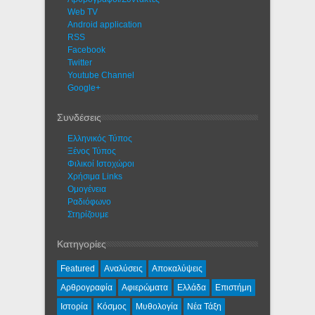
Web TV
Android application
RSS
Facebook
Twitter
Youtube Channel
Google+
Συνδέσεις
Ελληνικός Τύπος
Ξένος Τύπος
Φιλικοί Ιστοχώροι
Χρήσιμα Links
Ομογένεια
Ραδιόφωνο
Στηρίζουμε
Κατηγορίες
Featured
Αναλύσεις
Αποκαλύψεις
Αρθρογραφία
Αφιερώματα
Ελλάδα
Επιστήμη
Ιστορία
Κόσμος
Μυθολογία
Νέα Τάξη