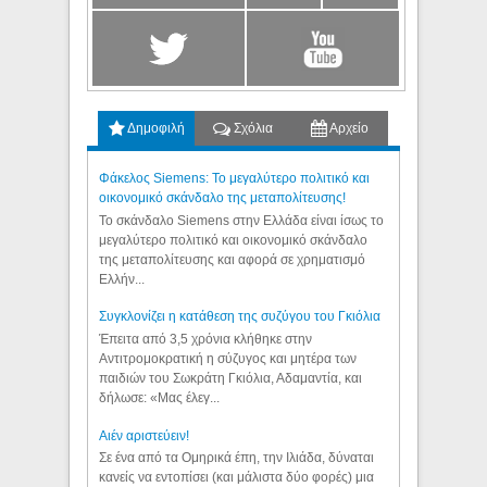
Δημοφιλή
Σχόλια
Αρχείο
Φάκελος Siemens: Το μεγαλύτερο πολιτικό και
οικονομικό σκάνδαλο της μεταπολίτευσης!
Το σκάνδαλο Siemens στην Ελλάδα είναι ίσως το
μεγαλύτερο πολιτικό και οικονομικό σκάνδαλο
της μεταπολίτευσης και αφορά σε χρηματισμό
Ελλήν...
Συγκλονίζει η κατάθεση της συζύγου του Γκιόλια
Έπειτα από 3,5 χρόνια κλήθηκε στην
Αντιτρομοκρατική η σύζυγος και μητέρα των
παιδιών του Σωκράτη Γκιόλια, Αδαμαντία, και
δήλωσε: «Μας έλεγ...
Aιέν αριστεύειν!
Σε ένα από τα Ομηρικά έπη, την Ιλιάδα, δύναται
κανείς να εντοπίσει (και μάλιστα δύο φορές) μια