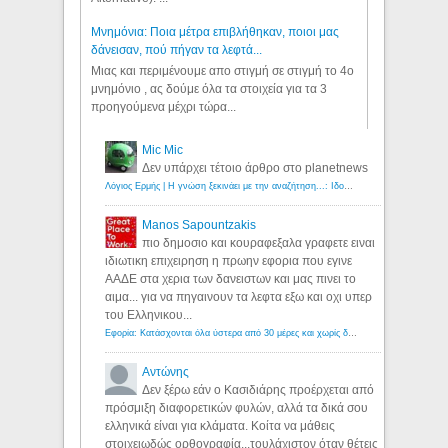
Μνημόνια: Ποια μέτρα επιβλήθηκαν, ποιοι μας
δάνεισαν, πού πήγαν τα λεφτά...
Μιας και περιμένουμε απο στιγμή σε στιγμή το 4ο
μνημόνιο , ας δούμε όλα τα στοιχεία για τα 3
προηγούμενα μέχρι τώρα...
Mic Mic
Δεν υπάρχει τέτοιο άρθρο στο planetnews
Λόγιος Ερμής | Η γνώση ξεκινάει με την αναζήτηση...: Ιδού οι 18 που χρωστούν 11 δις ευρώ!
Manos Sapountzakis
πιο δημοσιο και κουραφεξαλα γραφετε ειναι
ιδιωτικη επιχειρηση η πρωην εφορια που εγινε
ΑΑΔΕ στα χερια των δανειστων και μας πινει το
αιμα... για να πηγαινουν τα λεφτα εξω και οχι υπερ
του Ελληνικου...
Εφορία: Κατάσχονται όλα ύστερα από 30 μέρες και χωρίς δικαστικές αποφάσεις - Λόγιος Ερμής
Αντώνης
Δεν ξέρω εάν ο Κασιδιάρης προέρχεται από
πρόσμιξη διαφορετικών φυλών, αλλά τα δικά σου
ελληνικά είναι για κλάματα. Κοίτα να μάθεις
στοιχειωδώς ορθογραφία...τουλάχιστον όταν θέτεις