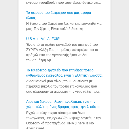
έκφραση-συμβουλή που αποτέλεσε ιδανικό για...
Το πείραμα του βατράχου που μας αφορά
όλους...
Η θεωρία του βατράχου λες και έχει επινοηθεί για
μας. Την ξέρετε; Είναι πολύ διδακτική.
U.S.A. καλεί...ALEXIS!
Ένα από τα πρώτα ραντεβού του αρχηγού του
ΣΥΡΙΖΑ Αλέξη Τσίπρα, μόλις επέστρεψε από τα
ιερά χώματα της Αργεντινής ήταν να δει
τον Δημήτρη Αβ...
Το τελειότερο εργαλείο που επινόησε ποτε ο
ανθρώπινος εγκέφαλος, είναι η Ελληνική γλώσσα.
Διαδυκτιακοί μου φίλοι, που υιοθετίσατε με
περίσσια ευκολία τον τρόπο επικοινωνίας που
σας πλάσαραν τα μιάσματα της νέας τάξης πρα...
Αίμα και δάκρυα πλέον η εναλλακτική για την
χώρα, αλλά ο μόνος δρόμος προς την ελευθερία!
Εγχώριο ολιγαρχικό σύστημα και ξένοι
τοκογλύφοι, μας εγκλωβίζουν ψυχολογικά με την
Θαρτσερική προπαγάνδα TINA (There Is No
Alternative). ...