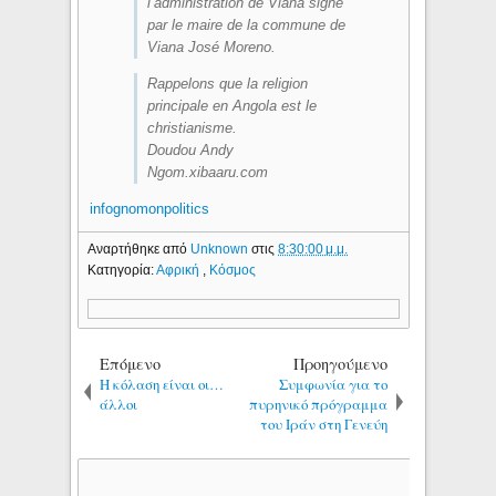
l’administration de Viana signé
par le maire de la commune de
Viana José Moreno.
Rappelons que la religion
principale en Angola est le
christianisme.
Doudou Andy
Ngom.xibaaru.com
infognomonpolitics
Αναρτήθηκε από
Unknown
στις
8:30:00 μ.μ.
Κατηγορία:
Αφρική
,
Κόσμος
Επόμενο
Προηγούμενο
Η κόλαση είναι οι…
Συμφωνία για το
άλλοι
πυρηνικό πρόγραμμα
του Ιράν στη Γενεύη