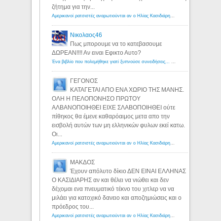
ζήτημα για την...
Αμερικανοί ρατσιστές αναρωτιούνται αν ο Ηλίας Κασιδιάρης ανήκει στη λευκή φυλή... - Λόγιος Ερμής
Νικολαος46
Πως μπορουμε να το κατεβασουμε
ΔΩΡΕΑΝ!!!! Αν ειναι Εφικτο Αυτο?
Ένα βιβλίο που πολεμήθηκε γιατί ξυπνούσε συνειδήσεις... - Λόγιος Ερμής | Η γνώση ξεκινάει με την αναζήτηση...
ΓΕΓΟΝΟΣ
ΚΑΤΑΓΕΤΑΙ ΑΠΟ ΕΝΑ ΧΩΡΙΟ ΤΗΣ ΜΑΝΗΣ.
ΟΛΗ Η ΠΕΛΟΠΟΝΗΣΟ ΠΡΩΤΟΥ
ΑΛΒΑΝΟΠΟΙΗΘΕΙ ΕΙΧΕ ΣΛΑΒΟΠΟΙΗΘΕΙ ούτε
πίθηκος θα έμενε καθαρόαιμος μετα απο την
εισβολή αυτών των μη ελληνικών φυλων εκεί κατω.
Οι...
Αμερικανοί ρατσιστές αναρωτιούνται αν ο Ηλίας Κασιδιάρης ανήκει στη λευκή φυλή... - Λόγιος Ερμής
ΜΑΚΔΟΣ
Έχουν απόλυτο δίκιο ΔΕΝ ΕΙΝΑΙ ΕΛΛΗΝΑΣ
Ο ΚΑΣΙΔΙΑΡΗΣ αν και θέλει να νιώθει και δεν
δέχομαι ενα πνευματικό τέκνο του χιτλερ να να
μιλάει για κατοχικό δανειο και αποζημιώσεις και ο
πρόεδρος του...
Αμερικανοί ρατσιστές αναρωτιούνται αν ο Ηλίας Κασιδιάρης ανήκει στη λευκή φυλή... - Λόγιος Ερμής