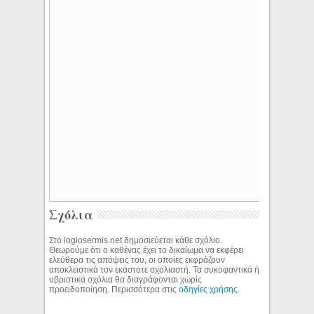
Σχόλια
Στο logiosermis.net δημοσιεύεται κάθε σχόλιο.
Θεωρούμε ότι ο καθένας έχει το δικαίωμα να εκφέρει
ελεύθερα τις απόψεις του, οι οποίες εκφράζουν
αποκλειστικά τον εκάστοτε σχολιαστή. Τα συκοφαντικά ή
υβριστικά σχόλια θα διαγράφονται χωρίς
προειδοποίηση. Περισσότερα στις
οδηγίες χρήσης
.