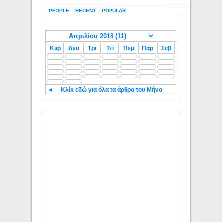
PEOPLE
RECENT
POPULAR
Κυρ
Δευ
Τρι
Τετ
Πεμ
Παρ
Σαβ
◄
Κλίκ εδώ για όλα τα άρθρα του Μήνα