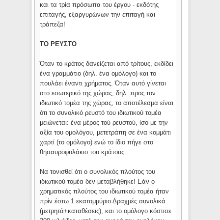
και τα τρία πρόσωπα του έργου - εκδότης
επιταγής, εξαργυρώνων την επιταγή και
τράπεζα!
ΤΟ ΡΕΥΣΤΟ
Όταν το κράτος δανείζεται από τρίτους, εκδίδει
ένα γραμμάτιο (δηλ. ένα ομόλογο) και το
πουλάει έναντι χρήματος. Όταν αυτό γίνεται
στο εσωτερικό της χώρας, δηλ. προς τον
ιδιωτικό τομέα της χώρας, το αποτέλεσμα είναι
ότι το συνολικό ρευστό του ιδιωτικού τομέα
μειώνεται: ένα μέρος τού ρευστού, ίσο με την
αξία του ομολόγου, μετετράπη σε ένα κομμάτι
χαρτί (το ομόλογο) ενώ το ίδιο πήγε στο
θησαυροφυλάκιο του κράτους.
Να τονισθεί ότι ο συνολικός πλούτος του
ιδιωτικού τομέα δεν μεταβλήθηκε! Εάν ο
χρηματικός πλούτος του ιδιωτικού τομέα ήταν
πρίν έστω 1 εκατομμύριο Δραχμές συνολικά
(μετρητά+καταθέσεις), και το ομόλογο κόστισε