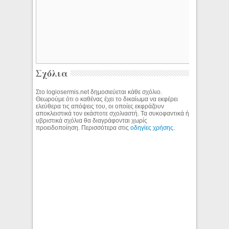
Σχόλια
Στο logiosermis.net δημοσιεύεται κάθε σχόλιο.
Θεωρούμε ότι ο καθένας έχει το δικαίωμα να εκφέρει
ελεύθερα τις απόψεις του, οι οποίες εκφράζουν
αποκλειστικά τον εκάστοτε σχολιαστή. Τα συκοφαντικά ή
υβριστικά σχόλια θα διαγράφονται χωρίς
προειδοποίηση. Περισσότερα στις
οδηγίες χρήσης
.