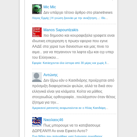
Mic Mic
Δεν υπάρχει τέτοιο άρθρο στο planetnews
Λόγιος Ερμής | Η γνώση ξεκινάει με την αναζήτηση...: Ιδού οι 18 που χρωστούν 11 δις ευρώ!
Manos Sapountzakis
πιο δημοσιο και κουραφεξαλα γραφετε ειναι
ιδιωτικη επιχειρηση η πρωην εφορια που εγινε
ΑΑΔΕ στα χερια των δανειστων και μας πινει το
αιμα... για να πηγαινουν τα λεφτα εξω και οχι υπερ
του Ελληνικου...
Εφορία: Κατάσχονται όλα ύστερα από 30 μέρες και χωρίς δικαστικές αποφάσεις - Λόγιος Ερμής
Αντώνης
Δεν ξέρω εάν ο Κασιδιάρης προέρχεται από
πρόσμιξη διαφορετικών φυλών, αλλά τα δικά σου
ελληνικά είναι για κλάματα. Κοίτα να μάθεις
στοιχειωδώς ορθογραφία...τουλάχιστον όταν θέτεις
ζήτημα για την...
Αμερικανοί ρατσιστές αναρωτιούνται αν ο Ηλίας Κασιδιάρης ανήκει στη λευκή φυλή... - Λόγιος Ερμής
Νικολαος46
Πως μπορουμε να το κατεβασουμε
ΔΩΡΕΑΝ!!!! Αν ειναι Εφικτο Αυτο?
Ένα βιβλίο που πολεμήθηκε γιατί ξυπνούσε συνειδήσεις... - Λόγιος Ερμής | Η γνώση ξεκινάει με την αναζήτηση...