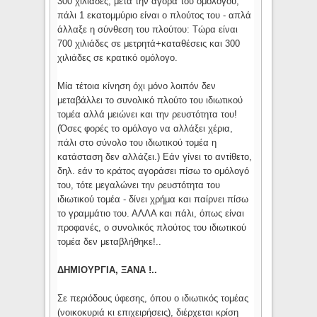
300 χιλιάδες, μετά την αγορά του ομολόγου,
πάλι 1 εκατομμύριο είναι ο πλούτος του - απλά
άλλαξε η σύνθεση του πλούτου: Τώρα είναι
700 χιλιάδες σε μετρητά+καταθέσεις και 300
χιλιάδες σε κρατικό ομόλογο.
Μία τέτοια κίνηση όχι μόνο λοιπόν δεν
μεταβάλλει το συνολικό πλούτο του ιδιωτικού
τομέα αλλά μειώνει και την ρευστότητα του!
(Όσες φορές το ομόλογο να αλλάξει χέρια,
πάλι στο σύνολο του ιδιωτικού τομέα η
κατάσταση δεν αλλάζει.) Εάν γίνει το αντίθετο,
δηλ. εάν το κράτος αγοράσει πίσω το ομόλογό
του, τότε μεγαλώνει την ρευστότητα του
ιδιωτικού τομέα - δίνει χρήμα και παίρνει πίσω
το γραμμάτιο του. ΑΛΛΑ και πάλι, όπως είναι
προφανές, ο συνολικός πλούτος του ιδιωτικού
τομέα δεν μεταβλήθηκε!..
ΔΗΜΙΟΥΡΓΙΑ, ΞΑΝΑ !..
Σε περιόδους ύφεσης, όπου ο ιδιωτικός τομέας
(νοικοκυριά κι επιχειρήσεις), διέρχεται κρίση