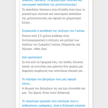
Φάκελος Siemens: Το μεγαλύτερο πολιτικό και
οικονομικό σκάνδαλο της μεταπολίτευσης!
Το σκάνδαλο Siemens στην Ελλάδα είναι ίσως το
μεγαλύτερο πολιτικό και οικονομικό σκάνδαλο
της μεταπολίτευσης και αφορά σε χρηματισμό
Ελλήν...
Συγκλονίζει η κατάθεση της συζύγου του Γκιόλια
Έπειτα από 3,5 χρόνια κλήθηκε στην
Αντιτρομοκρατική η σύζυγος και μητέρα των
παιδιών του Σωκράτη Γκιόλια, Αδαμαντία, και
δήλωσε: «Μας έλεγ...
Aιέν αριστεύειν!
Σε ένα από τα Ομηρικά έπη, την Ιλιάδα, δύναται
κανείς να εντοπίσει (και μάλιστα δύο φορές) μια
έκφραση-συμβουλή που αποτέλεσε ιδανικό για...
Το πείραμα του βατράχου που μας αφορά
όλους...
Η θεωρία του βατράχου λες και έχει επινοηθεί για
μας. Την ξέρετε; Είναι πολύ διδακτική.
Το τελειότερο εργαλείο που επινόησε ποτε ο
ανθρώπινος εγκέφαλος, είναι η Ελληνική γλώσσα.