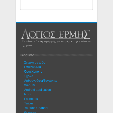
Εναλλακτική πληροφόρηση, για τα τρέχοντα γεγονότα και
όχι μόνο...
Blog info
Σχετικά με εμάς
Eπικοινωνία
Όροι Χρήσης
Σχόλια
Αρθρογράφοι/Συντάκτες
Web TV
Android application
RSS
Facebook
Twitter
Youtube Channel
Google+