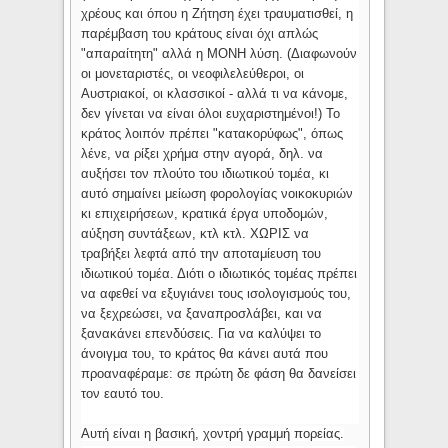
χρέους και όπου η Ζήτηση έχει τραυματισθεί, η
παρέμβαση του κράτους είναι όχι απλώς
"απαραίτητη" αλλά η ΜΟΝΗ λύση. (Διαφωνούν
οι μονεταριστές, οι νεοφιλελεύθεροι, οι
Αυστριακοί, οι κλασσικοί - αλλά τι να κάνομε,
δεν γίνεται να είναι όλοι ευχαριστημένοι!) Το
κράτος λοιπόν πρέπει "κατακορύφως", όπως
λένε, να ρίξει χρήμα στην αγορά, δηλ. να
αυξήσει τον πλούτο του ιδιωτικού τομέα, κι
αυτό σημαίνει μείωση φορολογίας νοικοκυριών
κι επιχειρήσεων, κρατικά έργα υποδομών,
αύξηση συντάξεων, κτλ κτλ. ΧΩΡΙΣ να
τραβήξει λεφτά από την αποταμίευση του
ιδιωτικού τομέα. Διότι ο ιδιωτικός τομέας πρέπει
να αφεθεί να εξυγιάνει τους ισολογισμούς του,
να ξεχρεώσει, να ξαναπροσλάβει, και να
ξανακάνει επενδύσεις. Για να καλύψει το
άνοιγμα του, το κράτος θα κάνει αυτά που
προαναφέραμε: σε πρώτη δε φάση θα δανείσει
τον εαυτό του.
Αυτή είναι η βασική, χοντρή γραμμή πορείας.