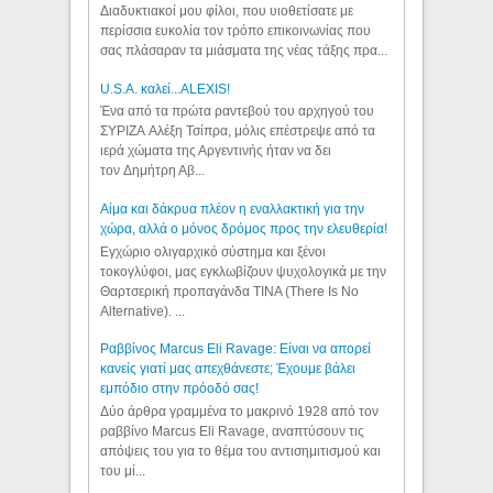
Διαδυκτιακοί μου φίλοι, που υιοθετίσατε με
περίσσια ευκολία τον τρόπο επικοινωνίας που
σας πλάσαραν τα μιάσματα της νέας τάξης πρα...
U.S.A. καλεί...ALEXIS!
Ένα από τα πρώτα ραντεβού του αρχηγού του
ΣΥΡΙΖΑ Αλέξη Τσίπρα, μόλις επέστρεψε από τα
ιερά χώματα της Αργεντινής ήταν να δει
τον Δημήτρη Αβ...
Αίμα και δάκρυα πλέον η εναλλακτική για την
χώρα, αλλά ο μόνος δρόμος προς την ελευθερία!
Εγχώριο ολιγαρχικό σύστημα και ξένοι
τοκογλύφοι, μας εγκλωβίζουν ψυχολογικά με την
Θαρτσερική προπαγάνδα TINA (There Is No
Alternative). ...
Ραββίνος Marcus Eli Ravage: Είναι να απορεί
κανείς γιατί μας απεχθάνεστε; Έχουμε βάλει
εμπόδιο στην πρόοδό σας!
Δύο άρθρα γραμμένα το μακρινό 1928 από τον
ραββίνο Marcus Eli Ravage, αναπτύσουν τις
απόψεις του για το θέμα του αντισημιτισμού και
του μί...