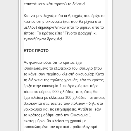
επιστρέψουν κάτι προτού το δώσεις!
Και να μην ξεχνάμε ότι οι Δραχμές που έριξε το
κράτος στην οικονομία (και που θα ρίχνει στο
μέλλον) δημιουργήθηκαν από το μηδέν, από το
τίποτα: Το κράτος είπε "Γένοιτο Δραχμή" κι
εγεννήθηκαν δραχμές!...
ΕΤΟΣ ΠΡΩΤΟ
Ας φανταστούμε ότι το κράτος έχει
ισοσκελισμένο το εξωτερικό του ισοζύγιο (που
το κάνει σαν περίπου κλειστή οικονομία): Κατά
τη διάρκεια της πρώτης χρονιάς, εάν το κράτος
έριξε στην οικονομία 1 εκ Δραχμές και πήρε
πίσω σε φόρους 900 χιλιάδες, το κράτος θα
έχει κλείσει με έλλειμμα 100 χιλιάδες - οι οποίες
βρίσκονται στις τσέπες των πολιτών - δηλ. στα
νοικοκυριά και τις επιχειρήσεις. Αντίθετα, εάν
το κράτος μαζέψει από την Οικονομία 1
εκατομμύριο, θα κλείσει τη χρονιά με
ισοσκελισμένο τον κρατικό προϋπολογισμό -