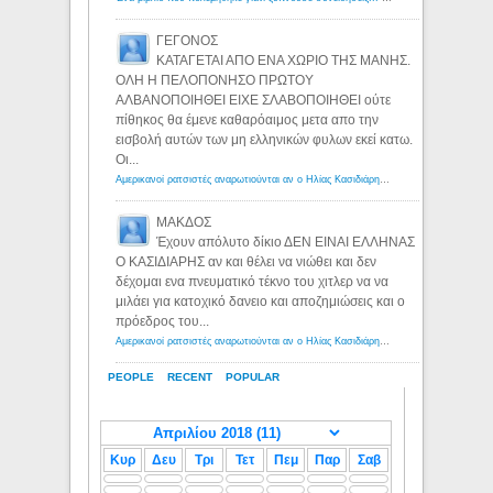
ΓΕΓΟΝΟΣ
ΚΑΤΑΓΕΤΑΙ ΑΠΟ ΕΝΑ ΧΩΡΙΟ ΤΗΣ ΜΑΝΗΣ.
ΟΛΗ Η ΠΕΛΟΠΟΝΗΣΟ ΠΡΩΤΟΥ
ΑΛΒΑΝΟΠΟΙΗΘΕΙ ΕΙΧΕ ΣΛΑΒΟΠΟΙΗΘΕΙ ούτε
πίθηκος θα έμενε καθαρόαιμος μετα απο την
εισβολή αυτών των μη ελληνικών φυλων εκεί κατω.
Οι...
Αμερικανοί ρατσιστές αναρωτιούνται αν ο Ηλίας Κασιδιάρης ανήκει στη λευκή φυλή... - Λόγιος Ερμής
ΜΑΚΔΟΣ
Έχουν απόλυτο δίκιο ΔΕΝ ΕΙΝΑΙ ΕΛΛΗΝΑΣ
Ο ΚΑΣΙΔΙΑΡΗΣ αν και θέλει να νιώθει και δεν
δέχομαι ενα πνευματικό τέκνο του χιτλερ να να
μιλάει για κατοχικό δανειο και αποζημιώσεις και ο
πρόεδρος του...
Αμερικανοί ρατσιστές αναρωτιούνται αν ο Ηλίας Κασιδιάρης ανήκει στη λευκή φυλή... - Λόγιος Ερμής
PEOPLE
RECENT
POPULAR
Κυρ
Δευ
Τρι
Τετ
Πεμ
Παρ
Σαβ