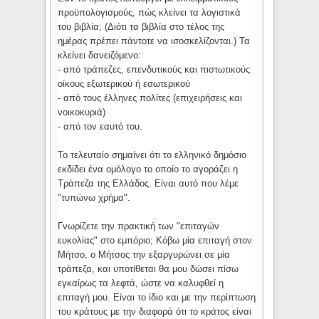
προϋπολογισμούς, πώς κλείνει τα λογιστικά
του βιβλία; (Διότι τα βιβλία στο τέλος της
ημέρας πρέπει πάντοτε να ισοσκελίζονται.) Τα
κλείνει δανειζόμενο:
- από τράπεζες, επενδυτικούς και πιστωτικούς
οίκους εξωτερικού ή εσωτερικού
- από τους έλληνες πολίτες (επιχειρήσεις και
νοικοκυριά)
- από τον εαυτό του.
Το τελευταίο σημαίνει ότι το ελληνικό δημόσιο
εκδίδει ένα ομόλογο το οποίο το αγοράζει η
Τράπεζα της Ελλάδος. Είναι αυτό που λέμε
"τυπώνω χρήμα".
Γνωρίζετε την πρακτική των "επιταγών
ευκολίας" στο εμπόριο; Κόβω μία επιταγή στον
Μήτσο, ο Μήτσος την εξαργυρώνει σε μία
τράπεζα, και υποτίθεται θα μου δώσει πίσω
εγκαίρως τα λεφτά, ώστε να καλυφθεί η
επιταγή μου. Είναι το ίδιο και με την περίπτωση
του κράτους με την διαφορά ότι το κράτος είναι