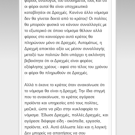
φόρους αναλόγως του εισοδήματος τους και ότι
οι φόροι αυτοί θα είναι υποχρεωτικά
καταβλητέοι σε Δραχμές. Κανένα άλλο νόμισμα
δεν θα γίνεται δεκτό από το κράτος! Οι πολίτες
θα μπορούν φυσικά να κάνουν συναλλαγές με
το εξωτερικό σε όποιο νόμισμα θέλουν αλλά
φόρους στο καινούργιο αυτό κράτος θα
πληρώνουν μόνο σε Δραχμές. Αυτομάτως, η
Δραχμή αποκτάει αξία ως μέσον συναλλαγής
μεταξύ των πολιτών διότι υπάρχει η ακλόνητη
βεβαιότητα ότι οι Δραχμές είναι φορέας
εξόφλησης χρέους - αφού στο τέλος του χρόνου
οι φόροι θα πληρωθούν σε Δραχμές.
Αλλά τι έκανε το κράτος όταν ανακοίνωσε ότι
το νόμισμα θα είναι η Δραχμή; Την ίδια στιγμή
που το ανακοίνωσε, το κράτος αγόρασε
προϊόντα και υπηρεσίες από τους πολίτες,
μαζικά, ώστε να ρίξει στην κυκλοφορία το
νόμισμα. Έδωσε Δραχμές, πολλές Δραχμές, και
αγόρασε διάφορα είδη - οικόπεδα, εργασία,
προϊόντα, κτλ. Αυτό άλλωστε λέει και η λογική:
Δεν μπορείς να απαιτήσεις να σου