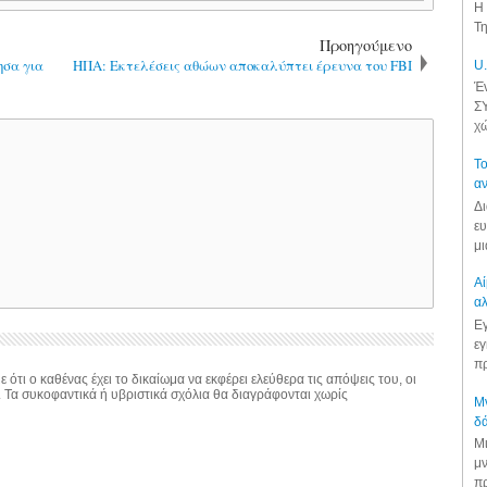
Η 
Τη
Προηγούμενο
ησα για
ΗΠΑ: Εκτελέσεις αθώων αποκαλύπτει έρευνα του FBI
U.
Έν
ΣΥ
χώ
Το
αν
Δι
ευ
μι
Αί
αλ
Εγ
εγ
πρ
 ότι ο καθένας έχει το δικαίωμα να εκφέρει ελεύθερα τις απόψεις του, οι
. Τα συκοφαντικά ή υβριστικά σχόλια θα διαγράφονται χωρίς
Μν
δά
Μι
μν
πρ