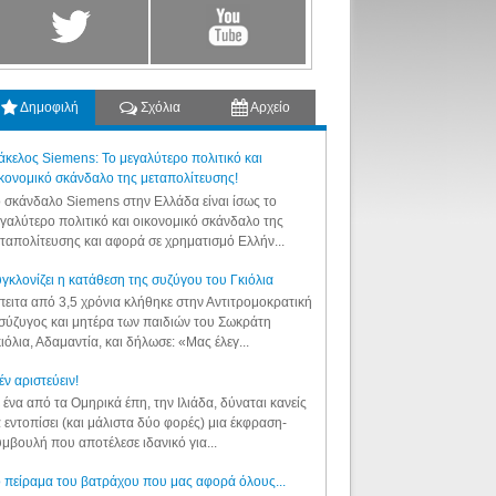
Δημοφιλή
Σχόλια
Αρχείο
κελος Siemens: Το μεγαλύτερο πολιτικό και
κονομικό σκάνδαλο της μεταπολίτευσης!
 σκάνδαλο Siemens στην Ελλάδα είναι ίσως το
γαλύτερο πολιτικό και οικονομικό σκάνδαλο της
ταπολίτευσης και αφορά σε χρηματισμό Ελλήν...
γκλονίζει η κατάθεση της συζύγου του Γκιόλια
ειτα από 3,5 χρόνια κλήθηκε στην Αντιτρομοκρατική
σύζυγος και μητέρα των παιδιών του Σωκράτη
ιόλια, Αδαμαντία, και δήλωσε: «Μας έλεγ...
έν αριστεύειν!
 ένα από τα Ομηρικά έπη, την Ιλιάδα, δύναται κανείς
 εντοπίσει (και μάλιστα δύο φορές) μια έκφραση-
μβουλή που αποτέλεσε ιδανικό για...
 πείραμα του βατράχου που μας αφορά όλους...