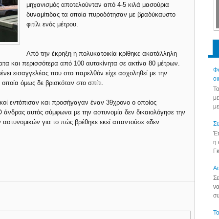
μηχανισμός αποτελούνταν από 4-5 κιλά μασούρια
δυναμίτιδας τα οποία πυροδότησαν με βραδύκαυστο
φιτίλι ενός μέτρου.
Από την έκρηξη η πολυκατοικία κρίθηκε ακατάλληλη
ατα και περισσότερα από 100 αυτοκίνητα σε ακτίνα 80 μέτρων.
Φά
μένει εισαγγελέας που στο παρελθόν είχε ασχοληθεί με την
οι
οποία όμως δε βρισκόταν στο σπίτι.
Το
με
ικοί εντόπισαν και προσήγαγαν έναν 39χρονο ο οποίος
με
Ο άνδρας αυτός σύμφωνα με την αστυνομία δεν δικαιολόγησε την
ν αστυνομικών για το πώς βρέθηκε εκεί απαντούσε «δεν
Συ
Έπ
η 
Γκ
Aι
Σε
να
συ
Το