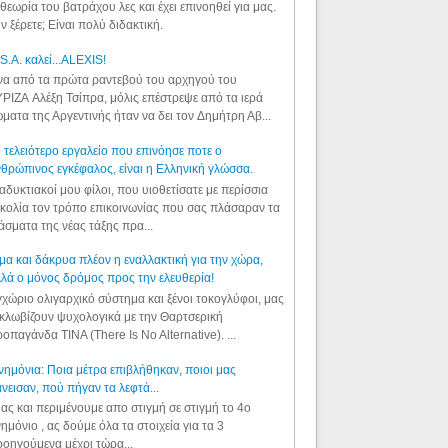
θεωρία του βατράχου λες και έχει επινοηθεί για μας.
ν ξέρετε; Είναι πολύ διδακτική.
S.A. καλεί...ALEXIS!
α από τα πρώτα ραντεβού του αρχηγού του
ΡΙΖΑ Αλέξη Τσίπρα, μόλις επέστρεψε από τα ιερά
ματα της Αργεντινής ήταν να δει τον Δημήτρη Αβ...
 τελειότερο εργαλείο που επινόησε ποτε ο
θρώπινος εγκέφαλος, είναι η Ελληνική γλώσσα.
αδυκτιακοί μου φίλοι, που υιοθετίσατε με περίσσια
κολία τον τρόπο επικοινωνίας που σας πλάσαραν τα
άσματα της νέας τάξης πρα...
μα και δάκρυα πλέον η εναλλακτική για την χώρα,
λά ο μόνος δρόμος προς την ελευθερία!
χώριο ολιγαρχικό σύστημα και ξένοι τοκογλύφοι, μας
κλωβίζουν ψυχολογικά με την Θαρτσερική
οπαγάνδα TINA (There Is No Alternative). ...
ημόνια: Ποια μέτρα επιβλήθηκαν, ποιοι μας
νεισαν, πού πήγαν τα λεφτά...
ας και περιμένουμε απο στιγμή σε στιγμή το 4ο
ημόνιο , ας δούμε όλα τα στοιχεία για τα 3
οηγούμενα μέχρι τώρα...