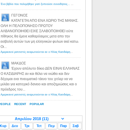
Ένα βιβλίο που πολεμήθηκε γιατί ξυπνούσε συνειδήσεις... - Λόγιος Ερμής | Η γνώση ξεκινάει με την αναζήτηση...
ΓΕΓΟΝΟΣ
ΚΑΤΑΓΕΤΑΙ ΑΠΟ ΕΝΑ ΧΩΡΙΟ ΤΗΣ ΜΑΝΗΣ.
ΟΛΗ Η ΠΕΛΟΠΟΝΗΣΟ ΠΡΩΤΟΥ
ΑΛΒΑΝΟΠΟΙΗΘΕΙ ΕΙΧΕ ΣΛΑΒΟΠΟΙΗΘΕΙ ούτε
πίθηκος θα έμενε καθαρόαιμος μετα απο την
εισβολή αυτών των μη ελληνικών φυλων εκεί κατω.
Οι...
Αμερικανοί ρατσιστές αναρωτιούνται αν ο Ηλίας Κασιδιάρης ανήκει στη λευκή φυλή... - Λόγιος Ερμής
·
8 yea
ΜΑΚΔΟΣ
Έχουν απόλυτο δίκιο ΔΕΝ ΕΙΝΑΙ ΕΛΛΗΝΑΣ
Ο ΚΑΣΙΔΙΑΡΗΣ αν και θέλει να νιώθει και δεν
δέχομαι ενα πνευματικό τέκνο του χιτλερ να να
μιλάει για κατοχικό δανειο και αποζημιώσεις και ο
πρόεδρος του...
Αμερικανοί ρατσιστές αναρωτιούνται αν ο Ηλίας Κασιδιάρης ανήκει στη λευκή φυλή... - Λόγιος Ερμής
·
8 yea
PEOPLE
RECENT
POPULAR
Κυρ
Δευ
Τρι
Τετ
Πεμ
Παρ
Σαβ