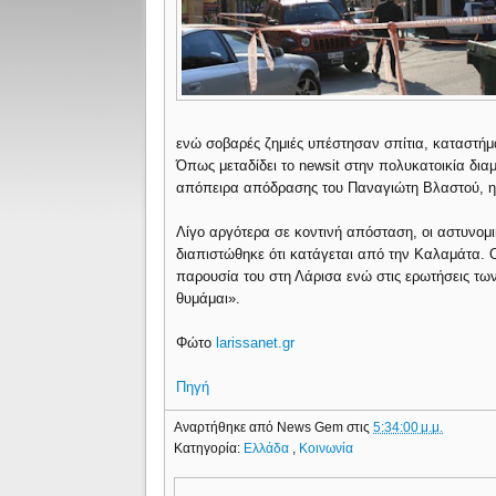
ενώ σοβαρές ζημιές υπέστησαν σπίτια, καταστήμ
Όπως μεταδίδει το newsit στην πολυκατοικία δια
απόπειρα απόδρασης του Παναγιώτη Βλαστού, η 
Λίγο αργότερα σε κοντινή απόσταση, οι αστυνομ
διαπιστώθηκε ότι κατάγεται από την Καλαμάτα. 
παρουσία του στη Λάρισα ενώ στις ερωτήσεις τω
θυμάμαι».
Φώτο
larissanet.gr
Πηγή
Αναρτήθηκε από
News Gem
στις
5:34:00 μ.μ.
Κατηγορία:
Ελλάδα
,
Κοινωνία