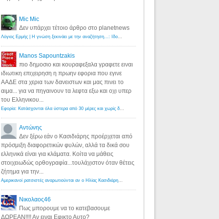
Mic Mic
Δεν υπάρχει τέτοιο άρθρο στο planetnews
Λόγιος Ερμής | Η γνώση ξεκινάει με την αναζήτηση...: Ιδού οι 18 που χρωστούν 11 δις ευρώ!
·
6 years ago
Manos Sapountzakis
πιο δημοσιο και κουραφεξαλα γραφετε ειναι
ιδιωτικη επιχειρηση η πρωην εφορια που εγινε
ΑΑΔΕ στα χερια των δανειστων και μας πινει το
αιμα... για να πηγαινουν τα λεφτα εξω και οχι υπερ
του Ελληνικου...
Εφορία: Κατάσχονται όλα ύστερα από 30 μέρες και χωρίς δικαστικές αποφάσεις - Λόγιος Ερμής
·
6 years ag
Αντώνης
Δεν ξέρω εάν ο Κασιδιάρης προέρχεται από
πρόσμιξη διαφορετικών φυλών, αλλά τα δικά σου
ελληνικά είναι για κλάματα. Κοίτα να μάθεις
στοιχειωδώς ορθογραφία...τουλάχιστον όταν θέτεις
ζήτημα για την...
Αμερικανοί ρατσιστές αναρωτιούνται αν ο Ηλίας Κασιδιάρης ανήκει στη λευκή φυλή... - Λόγιος Ερμής
·
7 yea
Νικολαος46
Πως μπορουμε να το κατεβασουμε
ΔΩΡΕΑΝ!!!! Αν ειναι Εφικτο Αυτο?