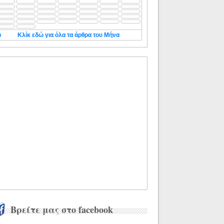
◄
Κλίκ εδώ για όλα τα άρθρα του Μήνα
Βρείτε μας στο facebook