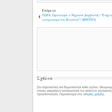
Επόμενο
ΤΩΡΑ: Ομολόγησε ο 39χρονος βομβιστής! "Ενήργ
λογαριασμό του Βλαστού"! [ΒΙΝΤΕΟ]
Σχόλια
Στο logiosermis.net δημοσιεύεται κάθε σχόλιο. Θεωρούμε
οποίες εκφράζουν αποκλειστικά τον εκάστοτε σχολιαστή
προειδοποίηση. Περισσότερα στις
οδηγίες χρήσης
.