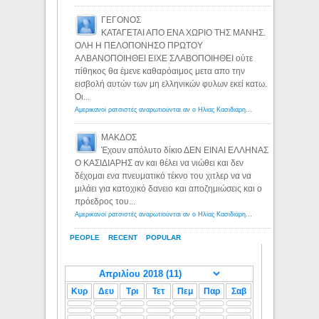
ΓΕΓΟΝΟΣ
ΚΑΤΑΓΕΤΑΙ ΑΠΟ ΕΝΑ ΧΩΡΙΟ ΤΗΣ ΜΑΝΗΣ.
ΟΛΗ Η ΠΕΛΟΠΟΝΗΣΟ ΠΡΩΤΟΥ
ΑΛΒΑΝΟΠΟΙΗΘΕΙ ΕΙΧΕ ΣΛΑΒΟΠΟΙΗΘΕΙ ούτε
πίθηκος θα έμενε καθαρόαιμος μετα απο την
εισβολή αυτών των μη ελληνικών φυλων εκεί κατω.
Οι...
Αμερικανοί ρατσιστές αναρωτιούνται αν ο Ηλίας Κασιδιάρης ανήκει στη λευκή φυλή... - Λόγιος Ερμής
ΜΑΚΔΟΣ
Έχουν απόλυτο δίκιο ΔΕΝ ΕΙΝΑΙ ΕΛΛΗΝΑΣ
Ο ΚΑΣΙΔΙΑΡΗΣ αν και θέλει να νιώθει και δεν
δέχομαι ενα πνευματικό τέκνο του χιτλερ να να
μιλάει για κατοχικό δανειο και αποζημιώσεις και ο
πρόεδρος του...
Αμερικανοί ρατσιστές αναρωτιούνται αν ο Ηλίας Κασιδιάρης ανήκει στη λευκή φυλή... - Λόγιος Ερμής
PEOPLE
RECENT
POPULAR
Κυρ
Δευ
Τρι
Τετ
Πεμ
Παρ
Σαβ