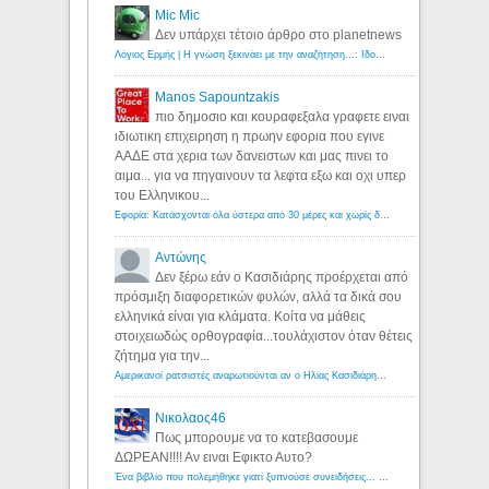
Mic Mic
Δεν υπάρχει τέτοιο άρθρο στο planetnews
Λόγιος Ερμής | Η γνώση ξεκινάει με την αναζήτηση...: Ιδού οι 18 που χρωστούν 11 δις ευρώ!
Manos Sapountzakis
πιο δημοσιο και κουραφεξαλα γραφετε ειναι
ιδιωτικη επιχειρηση η πρωην εφορια που εγινε
ΑΑΔΕ στα χερια των δανειστων και μας πινει το
αιμα... για να πηγαινουν τα λεφτα εξω και οχι υπερ
του Ελληνικου...
Εφορία: Κατάσχονται όλα ύστερα από 30 μέρες και χωρίς δικαστικές αποφάσεις - Λόγιος Ερμής
Αντώνης
Δεν ξέρω εάν ο Κασιδιάρης προέρχεται από
πρόσμιξη διαφορετικών φυλών, αλλά τα δικά σου
ελληνικά είναι για κλάματα. Κοίτα να μάθεις
στοιχειωδώς ορθογραφία...τουλάχιστον όταν θέτεις
ζήτημα για την...
Αμερικανοί ρατσιστές αναρωτιούνται αν ο Ηλίας Κασιδιάρης ανήκει στη λευκή φυλή... - Λόγιος Ερμής
Νικολαος46
Πως μπορουμε να το κατεβασουμε
ΔΩΡΕΑΝ!!!! Αν ειναι Εφικτο Αυτο?
Ένα βιβλίο που πολεμήθηκε γιατί ξυπνούσε συνειδήσεις... - Λόγιος Ερμής | Η γνώση ξεκινάει με την αναζήτηση...