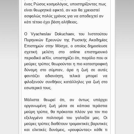
ένας Ρώσος κοσμολόγος, υποστηρίζοντας πως
είναι θεωρητικά εφικτό, αν και θα χρειαστεί
ασφαλώς πολύς χρόνος για να αποδειχτεί αν
κάτι τέτοιο έχει βάση αλήθειας.
Ο Vyacheslav Dokuchaev, του Ινστιτούτου
Πυρηνικών Ερευνών της Ρωσικής Ακαδημίας
Επιστημών στην Μόσχα, ο οποίος δημοσίευσε
σχετική μελέτη στο online επιστημονικό
περιοδικό arXiv, υποστηρίζει ότι, παρόλο που οι
μαύρες τρύπες θεωρούνται η πιο καταστροφική
δύναμη στο σύμπαν, άρα η ζωή σε αυτές
φαντάζει αδιανόητη, τελικά μπορεί να
φιλοξενούν συνθήκες κατάλληλες για ζωή στο
εσωτερικό τους.
Μάλιστα θεωρεί ότι, αν όντως υπάρχει
οργανωμένη ζωή μέσα σε κάποια τεράστια
μαύρη τρύπα, θα πρόκειται πλέον για τον πιο
εξελιγμένο πολιτισμό του γαλαξία μας. Οι
μαύρες τρύπες διαθέτουν τρομακτικές βαρυτικές
και ελκτικές δυνάμεις, «ρουφώντας» κάθε τι