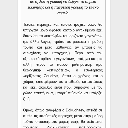
με τη λεπτή γραμμή να δείχνει το σημείο
εκκίνησης και η παχύτερη γραμμή το τελικό
σημείο
Τέτοιες περιοχές και τέτοιες τροχιές όμως θα
υπήρχαν μόνο αφότου κάποιο αντικείμενο έχει
διασχίσει το «κατώφλι» του ορίζοντα γεγονότων
(με άλλα λόγια, πρώτα σε ρουφάει η μαύρη
τρύπα και μετά μαθαίνεις αν μπορείς να
συνεχίσεις να υπάρχεις!). Πέρα από τον
εξωτερικό ορίζοντα γεγονότων, υπάρχει και μια
άλλη -προς το παρόν μαθηματική, άρα
θεωρητική- «επικράτεια», ο εσωτερικός
«ορίζοντας Cauchy», όπου ο χρόνος και ο
χώρος επιστρέφουν σε σταθερές καταστάσεις
και εκεί ακριβώς είναι που, σύμφωνα με τον
ρώσο επιστήμονα, μπορεί πιθανώς να υπάρξει
ζωή.
Όμως, όπως αναφέρει ο Dokuchaev, επειδή σε
αυτές τις υποθετικές περιοχές μέσα στην μαύρη
τρύπα οποιαδήποτε μορφή ζωής θα υφίσταται
τρομερές διακυμάνσεις παλιρροιακών