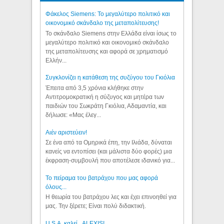
Φάκελος Siemens: Το μεγαλύτερο πολιτικό και
οικονομικό σκάνδαλο της μεταπολίτευσης!
Το σκάνδαλο Siemens στην Ελλάδα είναι ίσως το
μεγαλύτερο πολιτικό και οικονομικό σκάνδαλο
της μεταπολίτευσης και αφορά σε χρηματισμό
Ελλήν...
Συγκλονίζει η κατάθεση της συζύγου του Γκιόλια
Έπειτα από 3,5 χρόνια κλήθηκε στην
Αντιτρομοκρατική η σύζυγος και μητέρα των
παιδιών του Σωκράτη Γκιόλια, Αδαμαντία, και
δήλωσε: «Μας έλεγ...
Aιέν αριστεύειν!
Σε ένα από τα Ομηρικά έπη, την Ιλιάδα, δύναται
κανείς να εντοπίσει (και μάλιστα δύο φορές) μια
έκφραση-συμβουλή που αποτέλεσε ιδανικό για...
Το πείραμα του βατράχου που μας αφορά
όλους...
Η θεωρία του βατράχου λες και έχει επινοηθεί για
μας. Την ξέρετε; Είναι πολύ διδακτική.
U.S.A. καλεί...ALEXIS!