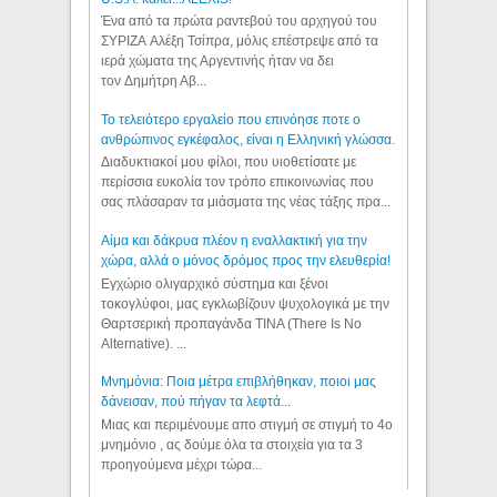
Ένα από τα πρώτα ραντεβού του αρχηγού του
ΣΥΡΙΖΑ Αλέξη Τσίπρα, μόλις επέστρεψε από τα
ιερά χώματα της Αργεντινής ήταν να δει
τον Δημήτρη Αβ...
Το τελειότερο εργαλείο που επινόησε ποτε ο
ανθρώπινος εγκέφαλος, είναι η Ελληνική γλώσσα.
Διαδυκτιακοί μου φίλοι, που υιοθετίσατε με
περίσσια ευκολία τον τρόπο επικοινωνίας που
σας πλάσαραν τα μιάσματα της νέας τάξης πρα...
Αίμα και δάκρυα πλέον η εναλλακτική για την
χώρα, αλλά ο μόνος δρόμος προς την ελευθερία!
Εγχώριο ολιγαρχικό σύστημα και ξένοι
τοκογλύφοι, μας εγκλωβίζουν ψυχολογικά με την
Θαρτσερική προπαγάνδα TINA (There Is No
Alternative). ...
Μνημόνια: Ποια μέτρα επιβλήθηκαν, ποιοι μας
δάνεισαν, πού πήγαν τα λεφτά...
Μιας και περιμένουμε απο στιγμή σε στιγμή το 4ο
μνημόνιο , ας δούμε όλα τα στοιχεία για τα 3
προηγούμενα μέχρι τώρα...