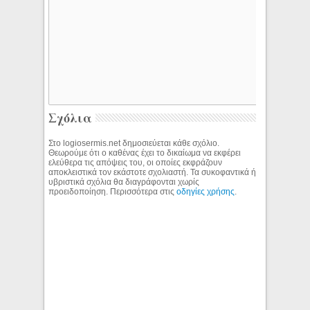
Σχόλια
Στο logiosermis.net δημοσιεύεται κάθε σχόλιο.
Θεωρούμε ότι ο καθένας έχει το δικαίωμα να εκφέρει
ελεύθερα τις απόψεις του, οι οποίες εκφράζουν
αποκλειστικά τον εκάστοτε σχολιαστή. Τα συκοφαντικά ή
υβριστικά σχόλια θα διαγράφονται χωρίς
προειδοποίηση. Περισσότερα στις
οδηγίες χρήσης
.