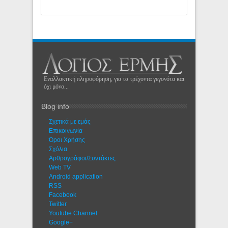
Εναλλακτική πληροφόρηση, για τα τρέχοντα γεγονότα και
όχι μόνο...
Blog info
Σχετικά με εμάς
Eπικοινωνία
Όροι Χρήσης
Σχόλια
Αρθρογράφοι/Συντάκτες
Web TV
Android application
RSS
Facebook
Twitter
Youtube Channel
Google+