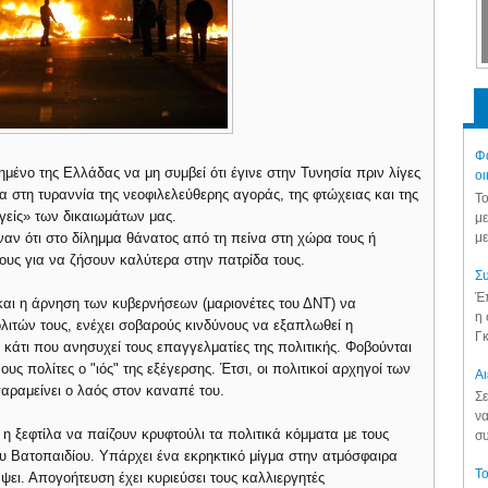
Φά
μένο της Ελλάδας να μη συμβεί ότι έγινε στην Τυνησία πριν λίγες
οι
α στη τυραννία της νεοφιλελεύθερης αγοράς, της φτώχειας και της
Το
γείς» των δικαιωμάτων μας.
με
με
αν ότι στο δίλημμα θάνατος από τη πείνα στη χώρα τους ή
ους για να ζήσουν καλύτερα στην πατρίδα τους.
Συ
Έπ
αι η άρνηση των κυβερνήσεων (μαριονέτες του ΔΝΤ) να
η 
ιτών τους, ενέχει σοβαρούς κινδύνους να εξαπλωθεί η
Γκ
κάτι που ανησυχεί τους επαγγελματίες της πολιτικής. Φοβούνται
ς πολίτες ο "ιός" της εξέγερσης. Έτσι, οι πολιτικοί αρχηγοί των
Aι
παραμείνει ο λαός στον καναπέ του.
Σε
να
 η ξεφτίλα να παίζουν κρυφτούλι τα πολιτικά κόμματα με τους
συ
υ Βατοπαιδίου. Υπάρχει ένα εκρηκτικό μίγμα στην ατμόσφαιρα
Το
ψει. Απογοήτευση έχει κυριεύσει τους καλλιεργητές