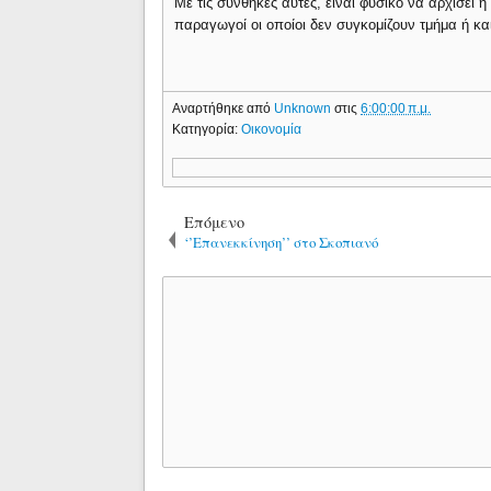
Με τις συνθήκες αυτές, είναι φυσικό να αρχίσει 
παραγωγοί οι οποίοι δεν συγκομίζουν τμήμα ή κα
Αναρτήθηκε από
Unknown
στις
6:00:00 π.μ.
Κατηγορία:
Οικονομία
Επόμενο
‘’Επανεκκίνηση’’ στο Σκοπιανό