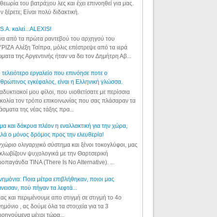
θεωρία του βατράχου λες και έχει επινοηθεί για μας.
ν ξέρετε; Είναι πολύ διδακτική.
S.A. καλεί...ALEXIS!
α από τα πρώτα ραντεβού του αρχηγού του
ΡΙΖΑ Αλέξη Τσίπρα, μόλις επέστρεψε από τα ιερά
ματα της Αργεντινής ήταν να δει τον Δημήτρη Αβ...
 τελειότερο εργαλείο που επινόησε ποτε ο
θρώπινος εγκέφαλος, είναι η Ελληνική γλώσσα.
αδυκτιακοί μου φίλοι, που υιοθετίσατε με περίσσια
κολία τον τρόπο επικοινωνίας που σας πλάσαραν τα
άσματα της νέας τάξης πρα...
μα και δάκρυα πλέον η εναλλακτική για την χώρα,
λά ο μόνος δρόμος προς την ελευθερία!
χώριο ολιγαρχικό σύστημα και ξένοι τοκογλύφοι, μας
κλωβίζουν ψυχολογικά με την Θαρτσερική
οπαγάνδα TINA (There Is No Alternative). ...
ημόνια: Ποια μέτρα επιβλήθηκαν, ποιοι μας
νεισαν, πού πήγαν τα λεφτά...
ας και περιμένουμε απο στιγμή σε στιγμή το 4ο
ημόνιο , ας δούμε όλα τα στοιχεία για τα 3
οηγούμενα μέχρι τώρα...