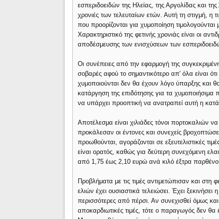
εσπεριδοειδών της Ηλείας, της Αργολίδας και της
χρονιές των τελευταίων ετών. Αυτή τη στιγμή, η 
που προορίζονται για χυμοποίηση τιμολογούνται 
Χαρακτηριστικό της φετινής χρονιάς είναι οι αντ
αποδέσμευσης των ενισχύσεων των εσπεριδοειδ
Οι συνέπειες από την εφαρμογή της συγκεκριμένη
σοβαρές αφού το σημαντικότερο απ' όλα είναι ότ
χυμοποιούνται δεν θα έχουν λόγο ύπαρξης και θα
κατάργηση της επιδότησης για τα χυμοποιήσιμα 
να υπάρχει προοπτική να ανατραπεί αυτή η κατ
Αποτέλεσμα είναι χιλιάδες τόνοι πορτοκαλιών ν
προκάλεσαν οι έντονες και συνεχείς βροχοπτώσε
προωθούνται, αγοράζονται σε εξευτελιστικές τιμ
είναι ορατός, καθώς για δεύτερη συνεχόμενη ελαι
από 1,75 έως 2,10 ευρώ ανά κιλό έξτρα παρθένο
Προβλήματα με τις τιμές αντιμετώπισαν και στη 
ελιών έχει ουσιαστικά τελειώσει. Έχει ξεκινήσει
περισσότερες από πέρσι. Αν συνεχισθεί όμως και 
αποκαρδιωτικές τιμές, τότε ο παραγωγός δεν θα έ