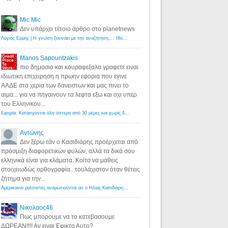
Mic Mic
Δεν υπάρχει τέτοιο άρθρο στο planetnews
Λόγιος Ερμής | Η γνώση ξεκινάει με την αναζήτηση...: Ιδού οι 18 που χρωστούν 11 δις ευρώ!
·
6 years ago
Manos Sapountzakis
πιο δημοσιο και κουραφεξαλα γραφετε ειναι
ιδιωτικη επιχειρηση η πρωην εφορια που εγινε
ΑΑΔΕ στα χερια των δανειστων και μας πινει το
αιμα... για να πηγαινουν τα λεφτα εξω και οχι υπερ
του Ελληνικου...
Εφορία: Κατάσχονται όλα ύστερα από 30 μέρες και χωρίς δικαστικές αποφάσεις - Λόγιος Ερμής
·
6 years ag
Αντώνης
Δεν ξέρω εάν ο Κασιδιάρης προέρχεται από
πρόσμιξη διαφορετικών φυλών, αλλά τα δικά σου
ελληνικά είναι για κλάματα. Κοίτα να μάθεις
στοιχειωδώς ορθογραφία...τουλάχιστον όταν θέτεις
ζήτημα για την...
Αμερικανοί ρατσιστές αναρωτιούνται αν ο Ηλίας Κασιδιάρης ανήκει στη λευκή φυλή... - Λόγιος Ερμής
·
7 yea
Νικολαος46
Πως μπορουμε να το κατεβασουμε
ΔΩΡΕΑΝ!!!! Αν ειναι Εφικτο Αυτο?