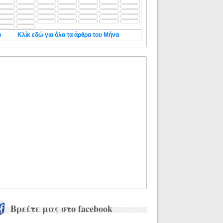
◄
Κλίκ εδώ για όλα τα άρθρα του Μήνα
Βρείτε μας στο facebook