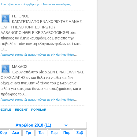
Ένα βιβλίο που πολεμήθηκε γιατί ξυπνούσε συνειδήσεις... - Λόγιος Ερμής | Η γνώση ξεκινάει με την αναζήτηση...
ΓΕΓΟΝΟΣ
ΚΑΤΑΓΕΤΑΙ ΑΠΟ ΕΝΑ ΧΩΡΙΟ ΤΗΣ ΜΑΝΗΣ.
ΟΛΗ Η ΠΕΛΟΠΟΝΗΣΟ ΠΡΩΤΟΥ
ΑΛΒΑΝΟΠΟΙΗΘΕΙ ΕΙΧΕ ΣΛΑΒΟΠΟΙΗΘΕΙ ούτε
πίθηκος θα έμενε καθαρόαιμος μετα απο την
εισβολή αυτών των μη ελληνικών φυλων εκεί κατω.
Οι...
Αμερικανοί ρατσιστές αναρωτιούνται αν ο Ηλίας Κασιδιάρης ανήκει στη λευκή φυλή... - Λόγιος Ερμής
·
8 yea
ΜΑΚΔΟΣ
Έχουν απόλυτο δίκιο ΔΕΝ ΕΙΝΑΙ ΕΛΛΗΝΑΣ
Ο ΚΑΣΙΔΙΑΡΗΣ αν και θέλει να νιώθει και δεν
δέχομαι ενα πνευματικό τέκνο του χιτλερ να να
μιλάει για κατοχικό δανειο και αποζημιώσεις και ο
πρόεδρος του...
Αμερικανοί ρατσιστές αναρωτιούνται αν ο Ηλίας Κασιδιάρης ανήκει στη λευκή φυλή... - Λόγιος Ερμής
·
8 yea
PEOPLE
RECENT
POPULAR
Κυρ
Δευ
Τρι
Τετ
Πεμ
Παρ
Σαβ