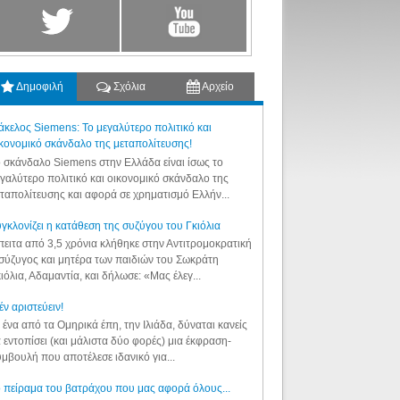
Δημοφιλή
Σχόλια
Αρχείο
κελος Siemens: Το μεγαλύτερο πολιτικό και
κονομικό σκάνδαλο της μεταπολίτευσης!
 σκάνδαλο Siemens στην Ελλάδα είναι ίσως το
γαλύτερο πολιτικό και οικονομικό σκάνδαλο της
ταπολίτευσης και αφορά σε χρηματισμό Ελλήν...
γκλονίζει η κατάθεση της συζύγου του Γκιόλια
ειτα από 3,5 χρόνια κλήθηκε στην Αντιτρομοκρατική
σύζυγος και μητέρα των παιδιών του Σωκράτη
ιόλια, Αδαμαντία, και δήλωσε: «Μας έλεγ...
έν αριστεύειν!
 ένα από τα Ομηρικά έπη, την Ιλιάδα, δύναται κανείς
 εντοπίσει (και μάλιστα δύο φορές) μια έκφραση-
μβουλή που αποτέλεσε ιδανικό για...
 πείραμα του βατράχου που μας αφορά όλους...