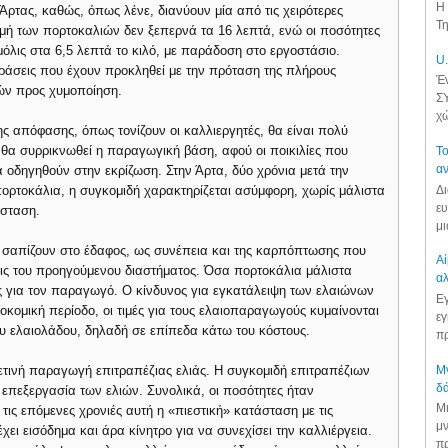
Η 
 Άρτας, καθώς, όπως λένε, διανύουν μία από τις χειρότερες
Τη
τιμή των πορτοκαλιών δεν ξεπερνά τα 16 λεπτά, ενώ οι ποσότητες
μόλις στα 6,5 λεπτά το κιλό, με παράδοση στο εργοστάσιο.
U.
ιδράσεις που έχουν προκληθεί με την πρόταση της πλήρους
Έν
ών προς χυμοποίηση.
ΣΥ
χώ
ς απόφασης, όπως τονίζουν οι καλλιεργητές, θα είναι πολύ
ι θα συρρικνωθεί η παραγωγική βάση, αφού οι ποικιλίες που
Το
αν
 οδηγηθούν στην εκρίζωση. Στην Άρτα, δύο χρόνια μετά την
Δι
πορτοκάλια, η συγκομιδή χαρακτηρίζεται ασύμφορη, χωρίς μάλιστα
ευ
άσταση.
μι
α σαπίζουν στο έδαφος, ως συνέπεια και της καρπόπτωσης που
Αί
ις του προηγούμενου διαστήματος. Όσα πορτοκάλια μάλιστα
αλ
ές για τον παραγωγό. Ο κίνδυνος για εγκατάλειψη των ελαιώνων
Εγ
οκομική περίοδο, οι τιμές για τους ελαιοπαραγωγούς κυμαίνονται
εγ
υ ελαιολάδου, δηλαδή σε επίπεδα κάτω του κόστους.
πρ
Μν
φετινή παραγωγή επιτραπέζιας ελιάς. Η συγκομιδή επιτραπέζιων
δά
 η επεξεργασία των ελιών. Συνολικά, οι ποσότητες ήταν
Μι
τις επόμενες χρονιές αυτή η «πιεστική» κατάσταση με τις
μν
χει εισόδημα και άρα κίνητρο για να συνεχίσει την καλλιέργεια.
πρ