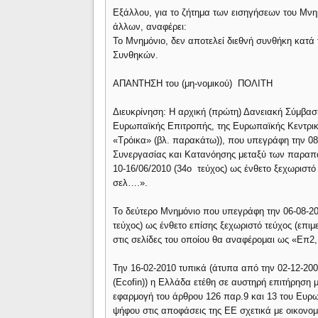
Εξάλλου, για το ζήτημα των εισηγήσεων του Μνη
άλλων, αναφέρει:
Το Μνημόνιο, δεν αποτελεί διεθνή συνθήκη κατά 
Συνθηκών.
ΑΠΑΝΤΗΣΗ του (μη-νομικού) ΠΟΛΙΤΗ
Διευκρίνηση: Η αρχική (πρώτη) Δανειακή Σύμβα
Ευρωπαϊκής Επιτροπής, της Ευρωπαϊκής Κεντρικ
«Τρόικα» (βλ. παρακάτω)), που υπεγράφη την 08
Συνεργασίας και Κατανόησης μεταξύ των παραπ
10-16/06/2010 (34ο τεύχος) ως ένθετο ξεχωριστό
σελ….».
Το δεύτερο Μνημόνιο που υπεγράφη την 06-08-20
τεύχος) ως ένθετο επίσης ξεχωριστό τεύχος (επ
στις σελίδες του οποίου θα αναφέρομαι ως «Επ2
Την 16-02-2010 τυπικά (άτυπα από την 02-12-2
(Εcofin)) η Ελλάδα ετέθη σε αυστηρή επιτήρηση 
εφαρμογή του άρθρου 126 παρ.9 και 13 του Ευρ
ψήφου στις αποφάσεις της ΕΕ σχετικά με οικονομ