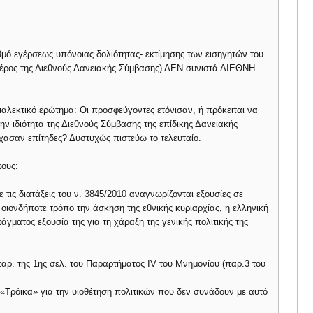
μό εγέρσεως υπόνοιας δολιότητας- εκτίμησης των εισηγητών του
μέρος της Διεθνούς Δανειακής Σύμβασης) ΔΕΝ συνιστά ΔΙΕΘΝΗ
αλεκτικό ερώτημα: Οι προσφεύγοντες ετόνισαν, ή πρόκειται να
ν ιδιότητα της Διεθνούς Σύμβασης της επίδικης Δανειακής
χασαν επίτηδες? Δυστυχώς πιστεύω το τελευταίο.
τους:
ε τις διατάξεις του ν. 3845/2010 αναγνωρίζονται εξουσίες σε
οιονδήποτε τρόπο την άσκηση της εθνικής κυριαρχίας, η ελληνική
άγματος εξουσία της για τη χάραξη της γενικής πολιτικής της
ρ. της 1ης σελ. του Παραρτήματος IV του Μνημονίου (παρ.3 του
 «Τρόικα» για την υιοθέτηση πολιτικών που δεν συνάδουν με αυτό