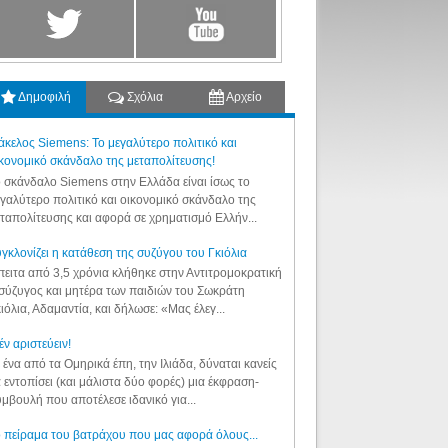
Δημοφιλή
Σχόλια
Αρχείο
κελος Siemens: Το μεγαλύτερο πολιτικό και
κονομικό σκάνδαλο της μεταπολίτευσης!
 σκάνδαλο Siemens στην Ελλάδα είναι ίσως το
γαλύτερο πολιτικό και οικονομικό σκάνδαλο της
ταπολίτευσης και αφορά σε χρηματισμό Ελλήν...
γκλονίζει η κατάθεση της συζύγου του Γκιόλια
ειτα από 3,5 χρόνια κλήθηκε στην Αντιτρομοκρατική
σύζυγος και μητέρα των παιδιών του Σωκράτη
ιόλια, Αδαμαντία, και δήλωσε: «Μας έλεγ...
έν αριστεύειν!
 ένα από τα Ομηρικά έπη, την Ιλιάδα, δύναται κανείς
 εντοπίσει (και μάλιστα δύο φορές) μια έκφραση-
μβουλή που αποτέλεσε ιδανικό για...
 πείραμα του βατράχου που μας αφορά όλους...